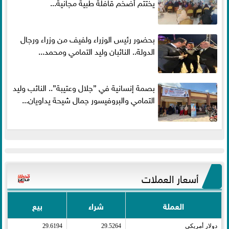
يختتم أضخم قافلة طبية مجانية...
بحضور رئيس الوزراء ولفيف من وزراء ورجال
الدولة.. النائبان وليد التمامي ومحمد...
بصمة إنسانية في ”جلال وعتيبة”.. النائب وليد
التمامي والبروفيسور جمال شيحة يداويان...
أسعار العملات
العملة
شراء
بيع
دولار أمريكى​
29.5264
29.6194