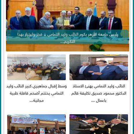
رئيس جامعة الأزهر يكرم النائب وليد التمامي .. فخر واعتزاز بهذا
التكريم...
النائب وليد التمامي يهنئ الاستاذ
وسط إقبال جماهيري كبير النائب وليد
الدكتور محمود صديق تكليفة قائم
التمامي يختتم أضخم قافلة طبية
باعمال ...
مجانية...