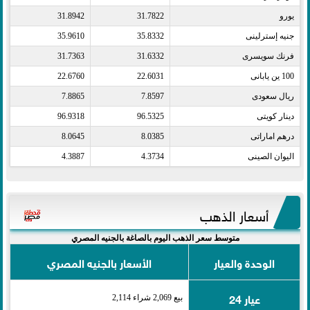
يورو​
31.7822
31.8942
جنيه إسترلينى​
35.8332
35.9610
فرنك سويسرى​
31.6332
31.7363
100 ين يابانى​
22.6031
22.6760
ريال سعودى​
7.8597
7.8865
دينار كويتى​
96.5325
96.9318
درهم اماراتى​
8.0385
8.0645
اليوان الصينى​
4.3734
4.3887
أسعار الذهب
متوسط سعر الذهب اليوم بالصاغة بالجنيه المصري
الوحدة والعيار
الأسعار بالجنيه المصري
عيار 24
بيع 2,069 شراء 2,114