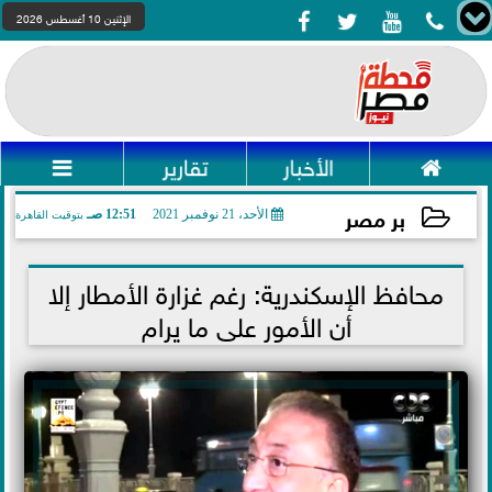




الإثنين 10 أغسطس 2026

الأخبار
تقارير

بر مصر
الأحد، 21 نوفمبر 2021
12:51 صـ
بتوقيت القاهرة
2021-11-21 00:51:03
محافظ الإسكندرية: رغم غزارة الأمطار إلا
أن الأمور على ما يرام