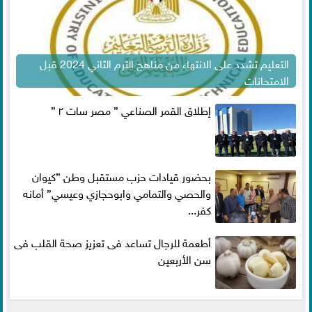
التعليم تشدد على الانتهاء من مناهج الترم الثاني 2024 قبل
الامتحانات
إطلاق القمر الصناعي ” مصر سات ٢ ”
بحضور قيادات حزب مستقبل وطن ”كيوان
والحصي والتمامي وابوحجازي وعيسي” أمانه
كفر...
أطعمة للرجال تساعد فى تعزيز صحة القلب فى
سن الأربعين