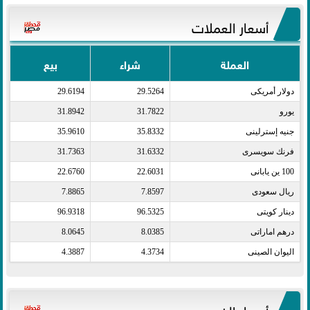
أسعار العملات
العملة
شراء
بيع
دولار أمريكى​
29.5264
29.6194
يورو​
31.7822
31.8942
جنيه إسترلينى​
35.8332
35.9610
فرنك سويسرى​
31.6332
31.7363
100 ين يابانى​
22.6031
22.6760
ريال سعودى​
7.8597
7.8865
دينار كويتى​
96.5325
96.9318
درهم اماراتى​
8.0385
8.0645
اليوان الصينى​
4.3734
4.3887
أسعار الذهب