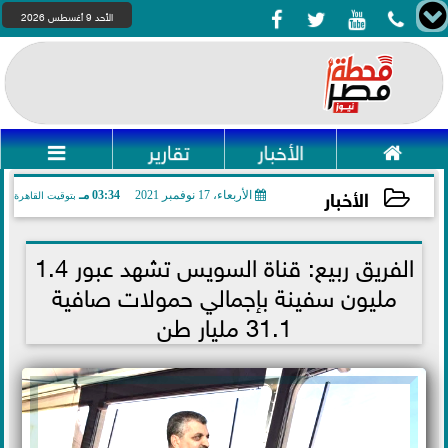




الأحد 9 أغسطس 2026

الأخبار
تقارير

الأخبار
الأربعاء، 17 نوفمبر 2021
03:34 مـ
بتوقيت القاهرة
2021-11-17 15:34:25
الفريق ربيع: قناة السويس تشهد عبور 1.4
مليون سفينة بإجمالي حمولات صافية
31.1 مليار طن