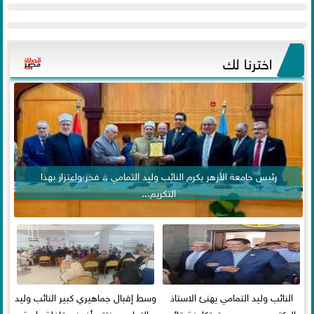
اخترنا لك
رئيس جامعة الأزهر يكرم النائب وليد التمامي .. فخر واعتزاز بهذا
التكريم...
النائب وليد التمامي يهنئ الاستاذ
وسط إقبال جماهيري كبير النائب وليد
الدكتور محمود صديق تكليفة قائم
التمامي يختتم أضخم قافلة طبية