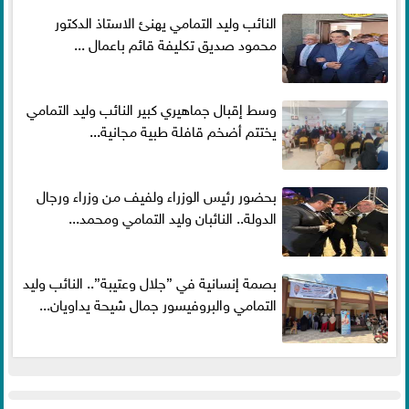
النائب وليد التمامي يهنئ الاستاذ الدكتور
محمود صديق تكليفة قائم باعمال ...
وسط إقبال جماهيري كبير النائب وليد التمامي
يختتم أضخم قافلة طبية مجانية...
بحضور رئيس الوزراء ولفيف من وزراء ورجال
الدولة.. النائبان وليد التمامي ومحمد...
بصمة إنسانية في ”جلال وعتيبة”.. النائب وليد
التمامي والبروفيسور جمال شيحة يداويان...