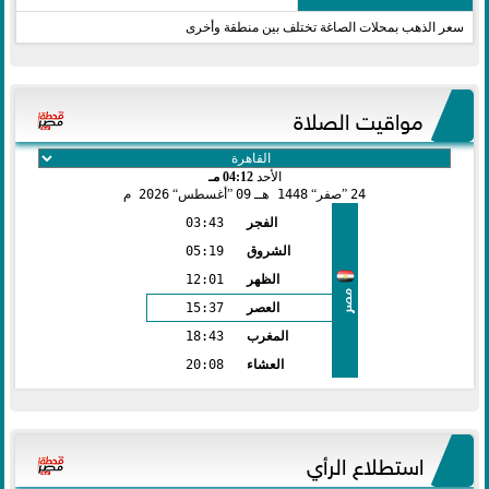
سعر الذهب بمحلات الصاغة تختلف بين منطقة وأخرى
مواقيت الصلاة
الأحد
04:12 مـ
24
صفر
1448 هـ
09
أغسطس
2026 م
الفجر
03:43
الشروق
05:19
الظهر
12:01
مصر
العصر
15:37
المغرب
18:43
العشاء
20:08
استطلاع الرأي