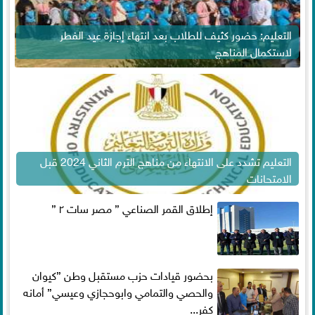
التعليم: حضور كثيف للطلاب بعد انتهاء إجازة عيد الفطر
لاستكمال المناهج
التعليم تشدد على الانتهاء من مناهج الترم الثاني 2024 قبل
الامتحانات
إطلاق القمر الصناعي ” مصر سات ٢ ”
بحضور قيادات حزب مستقبل وطن ”كيوان
والحصي والتمامي وابوحجازي وعيسي” أمانه
كفر...