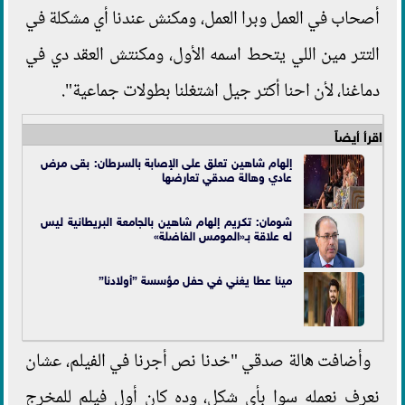
أصحاب في العمل وبرا العمل، ومكنش عندنا أي مشكلة في
التتر مين اللي يتحط اسمه الأول، ومكنتش العقد دي في
دماغنا، لأن احنا أكتر جيل اشتغلنا بطولات جماعية".
اقرأ أيضاً
إلهام شاهين تعلق على الإصابة بالسرطان: بقى مرض
عادي وهالة صدقي تعارضها
شومان: تكريم إلهام شاهين بالجامعة البريطانية ليس
له علاقة بـ«المومس الفاضلة»
مينا عطا يغني في حفل مؤسسة ”أولادنا”
وأضافت هالة صدقي "خدنا نص أجرنا في الفيلم، عشان
نعرف نعمله سوا بأي شكل، وده كان أول فيلم للمخرج