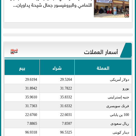
التمامي والبروفيسور جمال شيحة يداويان...
أسعار العملات
العملة
شراء
بيع
دولار أمريكى​
29.5264
29.6194
يورو​
31.7822
31.8942
جنيه إسترلينى​
35.8332
35.9610
فرنك سويسرى​
31.6332
31.7363
100 ين يابانى​
22.6031
22.6760
ريال سعودى​
7.8597
7.8865
دينار كويتى​
96.5325
96.9318