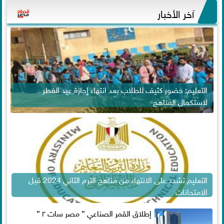
آخر الأخبار
التعليم: حضور كثيف للطلاب بعد انتهاء إجازة عيد الفطر
لاستكمال المناهج
التعليم تشدد على الانتهاء من مناهج الترم الثاني 2024 قبل
الامتحانات
إطلاق القمر الصناعي ” مصر سات ٢ ”