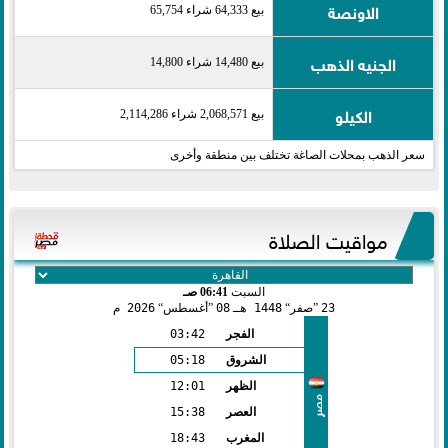
الاونصة
بيع 64,333 شراء 65,754
الجنيه الذهب
بيع 14,480 شراء 14,800
الكيلو
بيع 2,068,571 شراء 2,114,286
سعر الذهب بمحلات الصاغة تختلف بين منطقة وأخرى
مواقيت الصلاة
السبت
06:41 صـ
23
صفر
1448 هـ
08
أغسطس
2026 م
الفجر
03:42
الشروق
05:18
الظهر
12:01
مصر
العصر
15:38
المغرب
18:43