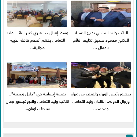
النائب وليد التمامي يهنئ الاستاذ
وسط إقبال جماهيري كبير النائب وليد
الدكتور محمود صديق تكليفة قائم
التمامي يختتم أضخم قافلة طبية
باعمال ...
مجانية...
بحضور رئيس الوزراء ولفيف من وزراء
بصمة إنسانية في ”جلال وعتيبة”..
ورجال الدولة.. النائبان وليد التمامي
النائب وليد التمامي والبروفيسور جمال
ومحمد...
شيحة يداويان...