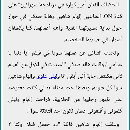
استضاف الفنان أمير كرارة في برنامجه"سهرانين" على
قناة ON، الفنانتين إلهام شاهين وهالة صدقي في حوار
حول بداية مسيرتهما الفنية، وأهم أعمالهما، كما يكشفان
أسرارا في حياتهما الشخصية.
وتحدث الثنائي عن عملهما سويا في فيلم "يا دنيا يا
غرامي"، وقالت هالة صدقي "اعتذرت في الأول عن الفيلم
لأني مكنتش حابة أني أبقى انا و
ليلى علوي
وإلهام شاهين
سوا كل شوية، وبعدها جت ممثلة بدالي كانت معترضة
على ظهور رجليها من الجلابية، فراحت إلهام وليلى
كلمونى وأقنعونى عشان نكون احنا التلاتة سوا".
وعلقت إلهام شاهين قائلة "ده حصل فعلا، وكنا ٣