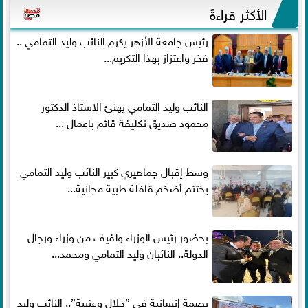
الأكثر قراءةً
رئيس جامعة الأزهر يكرم النائب وليد التمامي ..
فخر واعتزاز بهذا التكريم...
النائب وليد التمامي يهنئ الاستاذ الدكتور
محمود صديق تكليفة قائم باعمال ...
وسط إقبال جماهيري كبير النائب وليد التمامي
يختتم أضخم قافلة طبية مجانية...
بحضور رئيس الوزراء ولفيف من وزراء ورجال
الدولة.. النائبان وليد التمامي ومحمد...
بصمة إنسانية في ”جلال وعتيبة”.. النائب وليد