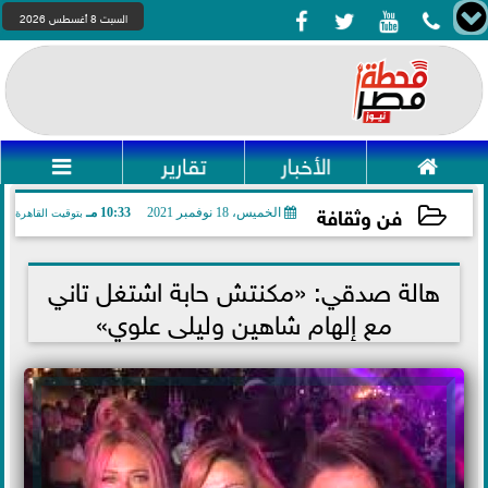




السبت 8 أغسطس 2026

الأخبار
تقارير

فن وثقافة
الخميس، 18 نوفمبر 2021
10:33 مـ
بتوقيت القاهرة
2021-11-18 22:33:03
هالة صدقي: «مكنتش حابة اشتغل تاني
مع إلهام شاهين وليلى علوي»