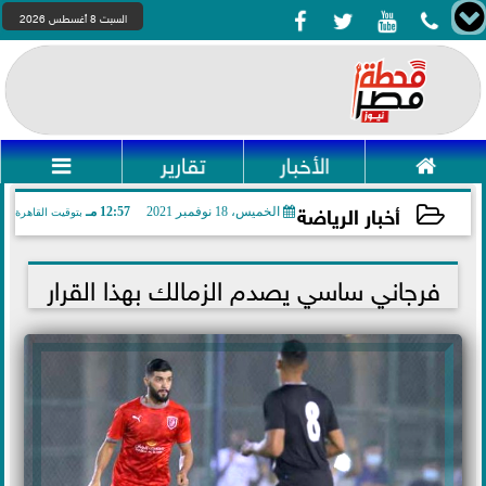




السبت 8 أغسطس 2026

الأخبار
تقارير

أخبار الرياضة
الخميس، 18 نوفمبر 2021
12:57 مـ
بتوقيت القاهرة
2021-11-18 12:57:23
فرجاني ساسي يصدم الزمالك بهذا القرار