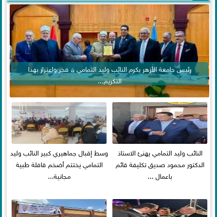
رئيس جامعة الأزهر يكرم النائب وليد التمامي .. فخر واعتزاز بهذا
التكريم...
النائب وليد التمامي يهنئ الاستاذ
وسط إقبال جماهيري كبير النائب وليد
الدكتور محمود صديق تكليفة قائم
التمامي يختتم أضخم قافلة طبية
باعمال ...
مجانية...