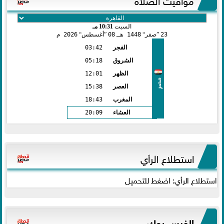
السبت
10:31 مـ
23
صفر
1448 هـ
08
أغسطس
2026 م
الفجر
03:42
الشروق
05:18
الظهر
12:01
مصر
العصر
15:38
المغرب
18:43
العشاء
20:09
استطلاع الرأي
استطلاع الرأي: اضغط للتحميل
الفيس بوك