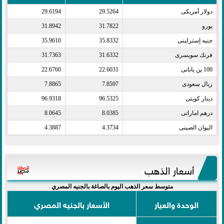
دولار أمريكى​
29.5264
29.6194
يورو​
31.7822
31.8942
جنيه إسترلينى​
35.8332
35.9610
فرنك سويسرى​
31.6332
31.7363
100 ين يابانى​
22.6031
22.6760
ريال سعودى​
7.8597
7.8865
دينار كويتى​
96.5325
96.9318
درهم اماراتى​
8.0385
8.0645
اليوان الصينى​
4.3734
4.3887
أسعار الذهب
متوسط سعر الذهب اليوم بالصاغة بالجنيه المصري
الوحدة والعيار
الأسعار بالجنيه المصري