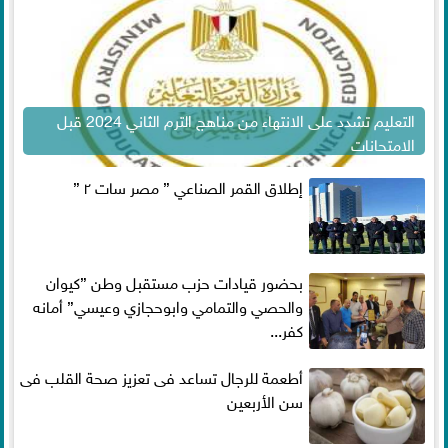
التعليم تشدد على الانتهاء من مناهج الترم الثاني 2024 قبل
الامتحانات
إطلاق القمر الصناعي ” مصر سات ٢ ”
بحضور قيادات حزب مستقبل وطن ”كيوان
والحصي والتمامي وابوحجازي وعيسي” أمانه
كفر...
أطعمة للرجال تساعد فى تعزيز صحة القلب فى
سن الأربعين