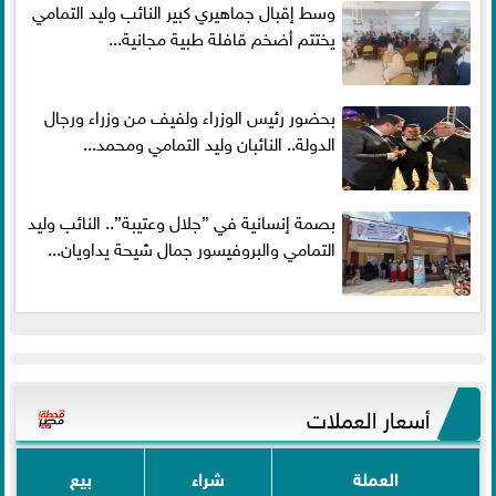
وسط إقبال جماهيري كبير النائب وليد التمامي
يختتم أضخم قافلة طبية مجانية...
بحضور رئيس الوزراء ولفيف من وزراء ورجال
الدولة.. النائبان وليد التمامي ومحمد...
بصمة إنسانية في ”جلال وعتيبة”.. النائب وليد
التمامي والبروفيسور جمال شيحة يداويان...
أسعار العملات
العملة
شراء
بيع