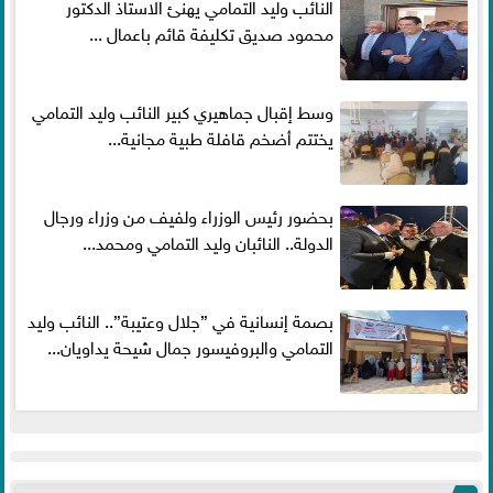
النائب وليد التمامي يهنئ الاستاذ الدكتور
محمود صديق تكليفة قائم باعمال ...
وسط إقبال جماهيري كبير النائب وليد التمامي
يختتم أضخم قافلة طبية مجانية...
بحضور رئيس الوزراء ولفيف من وزراء ورجال
الدولة.. النائبان وليد التمامي ومحمد...
بصمة إنسانية في ”جلال وعتيبة”.. النائب وليد
التمامي والبروفيسور جمال شيحة يداويان...