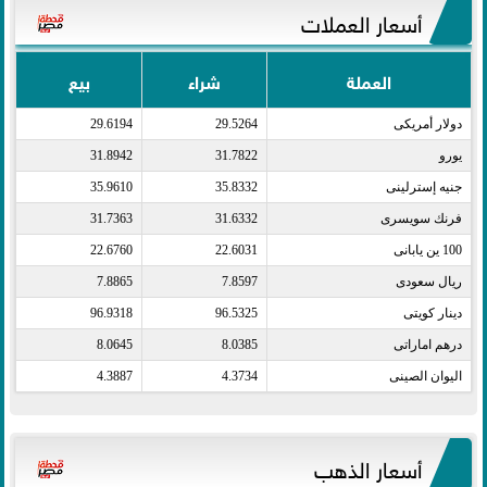
أسعار العملات
العملة
شراء
بيع
دولار أمريكى​
29.5264
29.6194
يورو​
31.7822
31.8942
جنيه إسترلينى​
35.8332
35.9610
فرنك سويسرى​
31.6332
31.7363
100 ين يابانى​
22.6031
22.6760
ريال سعودى​
7.8597
7.8865
دينار كويتى​
96.5325
96.9318
درهم اماراتى​
8.0385
8.0645
اليوان الصينى​
4.3734
4.3887
أسعار الذهب