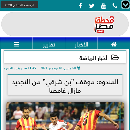




الجمعة 7 أغسطس 2026

الأخبار
تقارير

أخبار الرياضة
الخميس، 18 نوفمبر 2021
11:45 صـ
بتوقيت القاهرة
2021-11-18 11:45:50
المندوه: موقف ”بن شرقي” من التجديد
مازال غامضا