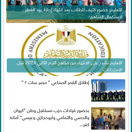
التعليم: حضور كثيف للطلاب بعد انتهاء إجازة عيد الفطر
لاستكمال المناهج
التعليم تشدد على الانتهاء من مناهج الترم الثاني 2024 قبل
الامتحانات
إطلاق القمر الصناعي ” مصر سات ٢ ”
بحضور قيادات حزب مستقبل وطن ”كيوان
والحصي والتمامي وابوحجازي وعيسي” أمانه
كفر...