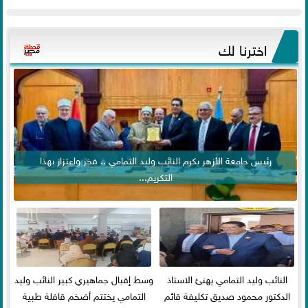
اخترنا لك
رئيس جامعة الأزهر يكرم النائب وليد التمامي .. فخر واعتزاز بهذا
التكريم...
النائب وليد التمامي يهنئ الاستاذ
وسط إقبال جماهيري كبير النائب وليد
الدكتور محمود صديق تكليفة قائم
التمامي يختتم أضخم قافلة طبية