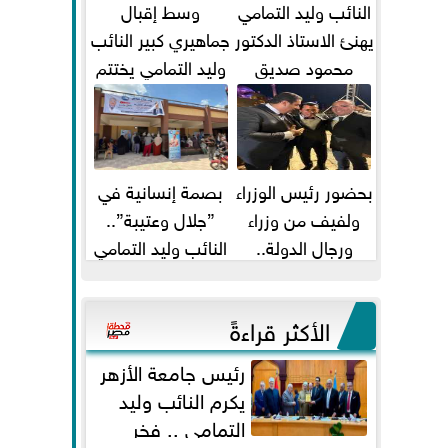
النائب وليد التمامي
وسط إقبال
يهنئ الاستاذ الدكتور
جماهيري كبير النائب
محمود صديق
وليد التمامي يختتم
تكليفة قائم باعمال
أضخم قافلة طبية
...
مجانية...
بحضور رئيس الوزراء
بصمة إنسانية في
ولفيف من وزراء
”جلال وعتيبة”..
ورجال الدولة..
النائب وليد التمامي
النائبان وليد التمامي
والبروفيسور جمال
ومحمد...
شيحة يداويان...
الأكثر قراءةً
رئيس جامعة الأزهر
يكرم النائب وليد
التمامي .. فخر