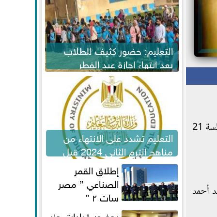
التعليم: حضور كثيف للطلاب
بعد انتهاء إجازة عيد الفطر
لاستكمال المناهج
جنايات القاهرة، المنعقدة بالتجمع الخامس، محاكمة متهم بقتل أم وابنتها لسرقتهما لجلسة 21
التعليم تشدد على الانتهاء من
مناهج الترم الثاني 2024 قبل
الامتحانات
إطلاق القمر
الصناعي ” مصر
د أحمد
سات ٢ ”
بحضور قيادات حزب