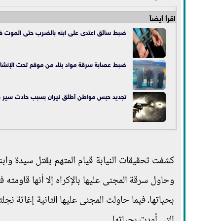
اقرأ أيضاً
ضبط سائق اعتدى على ابنه بالضرب حتى الموت ف
ضبط عصابة سرقة مواد بناء من موقع تحت الإنشاء ب
تجديد حبس مواطن أطلق نيران بسبب حادث سير في
كشفت تحقيقات النيابة قيام المتهم بقتل سيدة وابنت
وحاول سرقة المجنى عليها بالإكراه إلا أنها قاومت
بحياتها، فيما حاولت المجنى عليها الثانية إغاثة نجلته
التى أودت بحياتها.