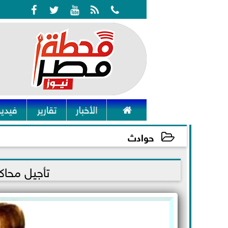






الأخبار
تقارير
فيديو
حوادث
2021-11-18 12:50:37
تأجيل محاكم