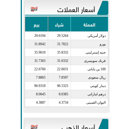
أسعار العملات
العملة
شراء
بيع
دولار أمريكى​
29.5264
29.6194
يورو​
31.7822
31.8942
جنيه إسترلينى​
35.8332
35.9610
فرنك سويسرى​
31.6332
31.7363
100 ين يابانى​
22.6031
22.6760
ريال سعودى​
7.8597
7.8865
دينار كويتى​
96.5325
96.9318
درهم اماراتى​
8.0385
8.0645
اليوان الصينى​
4.3734
4.3887
أسعار الذهب