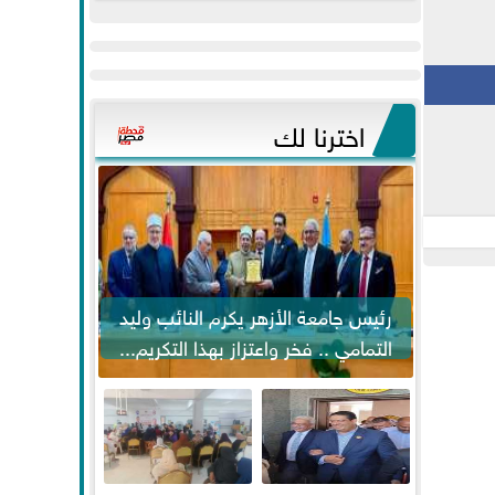
عيد
مواكبة خطوات
الفطر..ويحتشدون
الرئيس السيسي...
وسط آلاف...
اخترنا لك
رئيس جامعة الأزهر يكرم النائب وليد
التمامي .. فخر واعتزاز بهذا التكريم...