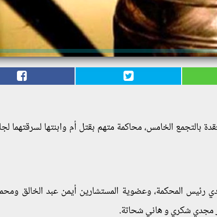
دي رئيس المحكمة، وعضوية المستشارين أيمن عبد الخالق ومحم
ر مجدي شكري و هاني شحاتة.