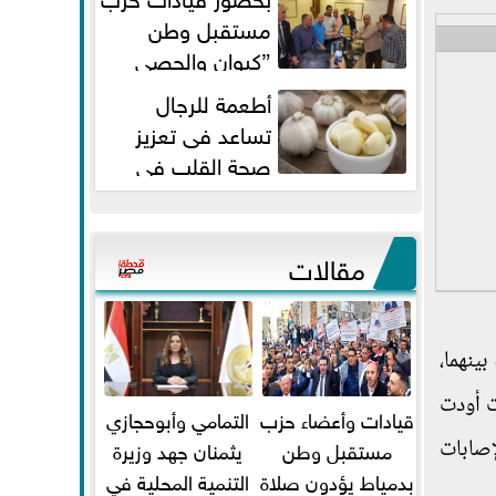
مستقبل وطن
”كيوان والحصي
والتمامي وابوحجازي وعيسي” أمانه
أطعمة للرجال
كفر...
تساعد فى تعزيز
صحة القلب فى
سن الأربعين
مقالات
ينهما،
ت أودت
قيادات وأعضاء حزب
التمامي وأبوحجازي
لإصابات
مستقبل وطن
يثمنان جهد وزيرة
بدمياط يؤدون صلاة
التنمية المحلية في