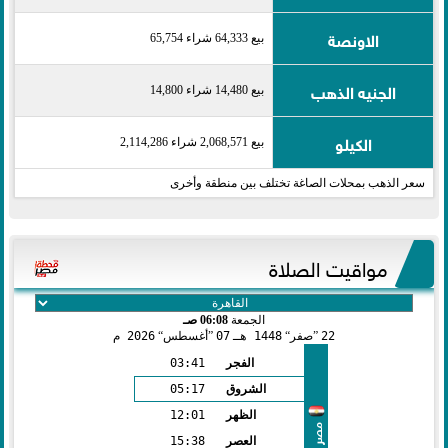
الاونصة
بيع 64,333 شراء 65,754
الجنيه الذهب
بيع 14,480 شراء 14,800
الكيلو
بيع 2,068,571 شراء 2,114,286
سعر الذهب بمحلات الصاغة تختلف بين منطقة وأخرى
مواقيت الصلاة
الجمعة
06:08 صـ
22
صفر
1448 هـ
07
أغسطس
2026 م
الفجر
03:41
الشروق
05:17
الظهر
12:01
مصر
العصر
15:38