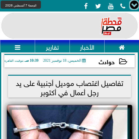




الجمعة 7 أغسطس 2026

الأخبار
تقارير

حوادث
الخميس، 18 نوفمبر 2021
10:39 صـ
بتوقيت القاهرة
2021-11-18 10:39:26
تفاصيل اغتصاب موديل أجنبية على يد
رجل أعمال في أكتوبر