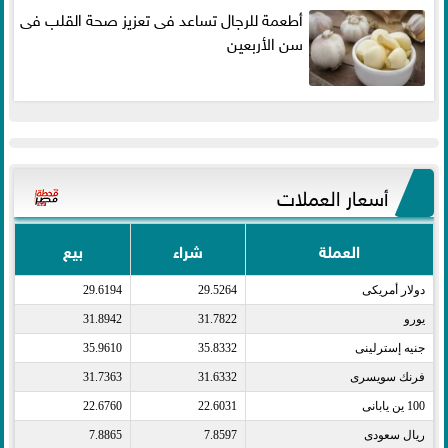
أطعمة للرجال تساعد فى تعزيز صحة القلب فى
سن الأربعين
أسعار العملات
العملة
شراء
بيع
دولار أمريكى​
29.5264
29.6194
يورو​
31.7822
31.8942
جنيه إسترلينى​
35.8332
35.9610
فرنك سويسرى​
31.6332
31.7363
100 ين يابانى​
22.6031
22.6760
ريال سعودى​
7.8597
7.8865