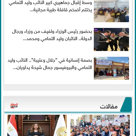
وسط إقبال جماهيري كبير النائب وليد التمامي
يختتم أضخم قافلة طبية مجانية...
بحضور رئيس الوزراء ولفيف من وزراء ورجال
الدولة.. النائبان وليد التمامي ومحمد...
بصمة إنسانية في ”جلال وعتيبة”.. النائب وليد
التمامي والبروفيسور جمال شيحة يداويان...
مقالات