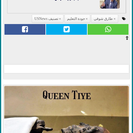
طارق شوقي
جودة التعليم
تصنيف USNews
⇧