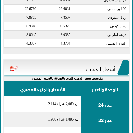
فرنك سويسرى​
31.6332
31.7363
100 ين يابانى​
22.6031
22.6760
ريال سعودى​
7.8597
7.8865
دينار كويتى​
96.5325
96.9318
درهم اماراتى​
8.0385
8.0645
اليوان الصينى​
4.3734
4.3887
أسعار الذهب
متوسط سعر الذهب اليوم بالصاغة بالجنيه المصري
الوحدة والعيار
الأسعار بالجنيه المصري
عيار 24
بيع 2,069 شراء 2,114
عيار 22
بيع 1,896 شراء 1,938