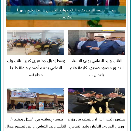
رئيس جامعة الأزهر يكرم النائب وليد التمامي .. فخر واعتزاز بهذا
التكريم...
النائب وليد التمامي يهنئ الاستاذ
وسط إقبال جماهيري كبير النائب وليد
الدكتور محمود صديق تكليفة قائم
التمامي يختتم أضخم قافلة طبية
باعمال ...
مجانية...
بحضور رئيس الوزراء ولفيف من وزراء
بصمة إنسانية في ”جلال وعتيبة”..
ورجال الدولة.. النائبان وليد التمامي
النائب وليد التمامي والبروفيسور جمال