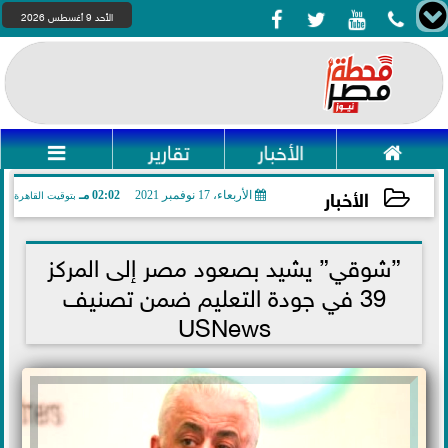




الأحد 9 أغسطس 2026

الأخبار
تقارير

الأخبار
الأربعاء، 17 نوفمبر 2021
02:02 مـ
بتوقيت القاهرة
2021-11-17 14:02:28
”شوقي” يشيد بصعود مصر إلى المركز
39 في جودة التعليم ضمن تصنيف
USNews