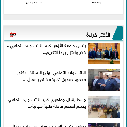
ومحمد...
شيحة يداويان...
الأكثر قراءةً
رئيس جامعة الأزهر يكرم النائب وليد التمامي ..
فخر واعتزاز بهذا التكريم...
النائب وليد التمامي يهنئ الاستاذ الدكتور
محمود صديق تكليفة قائم باعمال ...
وسط إقبال جماهيري كبير النائب وليد التمامي
يختتم أضخم قافلة طبية مجانية...
بحضور رئيس الوزراء ولفيف من وزراء ورجال