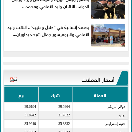
الدولة.. النائبان وليد التمامي ومحمد...
بصمة إنسانية في ”جلال وعتيبة”.. النائب وليد
التمامي والبروفيسور جمال شيحة يداويان...
أسعار العملات
العملة
شراء
بيع
دولار أمريكى​
29.5264
29.6194
يورو​
31.7822
31.8942
جنيه إسترلينى​
35.8332
35.9610