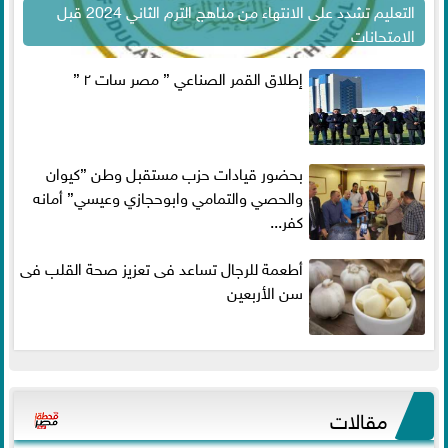
التعليم تشدد على الانتهاء من مناهج الترم الثاني 2024 قبل
الامتحانات
إطلاق القمر الصناعي ” مصر سات ٢ ”
بحضور قيادات حزب مستقبل وطن ”كيوان
والحصي والتمامي وابوحجازي وعيسي” أمانه
كفر...
أطعمة للرجال تساعد فى تعزيز صحة القلب فى
سن الأربعين
مقالات