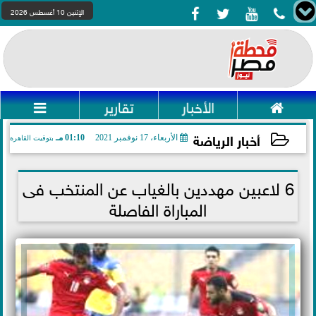




الإثنين 10 أغسطس 2026

الأخبار
تقارير

أخبار الرياضة
الأربعاء، 17 نوفمبر 2021
01:10 مـ
بتوقيت القاهرة
2021-11-17 13:10:00
6 لاعبين مهددين بالغياب عن المنتخب فى
المباراة الفاصلة