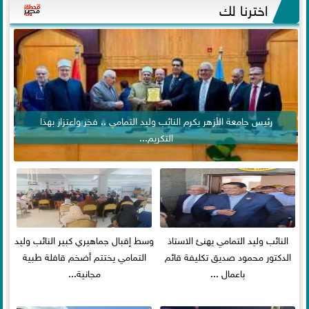
اخترنا لك
رئيس جامعة الأزهر يكرم النائب وليد التمامي .. فخر واعتزاز بهذا
التكريم...
النائب وليد التمامي يهنئ الاستاذ
وسط إقبال جماهيري كبير النائب وليد
الدكتور محمود صديق تكليفة قائم
التمامي يختتم أضخم قافلة طبية
باعمال ...
مجانية...