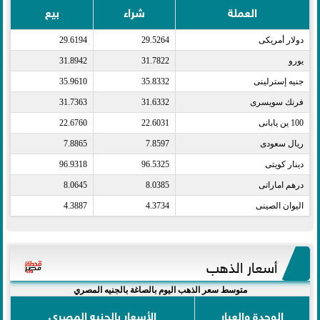
العملة
شراء
بيع
دولار أمريكى​
29.5264
29.6194
يورو​
31.7822
31.8942
جنيه إسترلينى​
35.8332
35.9610
فرنك سويسرى​
31.6332
31.7363
100 ين يابانى​
22.6031
22.6760
ريال سعودى​
7.8597
7.8865
دينار كويتى​
96.5325
96.9318
درهم اماراتى​
8.0385
8.0645
اليوان الصينى​
4.3734
4.3887
أسعار الذهب
متوسط سعر الذهب اليوم بالصاغة بالجنيه المصري
الوحدة والعيار
الأسعار بالجنيه المصري