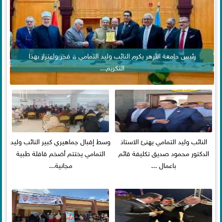
رئيس جامعة الأزهر يكرم النائب وليد التمامي .. فخر واعتزاز بهذا
التكريم...
النائب وليد التمامي يهنئ الاستاذ
وسط إقبال جماهيري كبير النائب وليد
الدكتور محمود صديق تكليفة قائم
التمامي يختتم أضخم قافلة طبية
باعمال ...
مجانية...