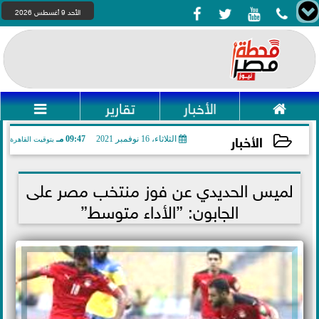




الأحد 9 أغسطس 2026

الأخبار
تقارير

الأخبار
الثلاثاء، 16 نوفمبر 2021
09:47 مـ
بتوقيت القاهرة
2021-11-16 21:47:54
لميس الحديدي عن فوز منتخب مصر على
الجابون: ”الأداء متوسط”