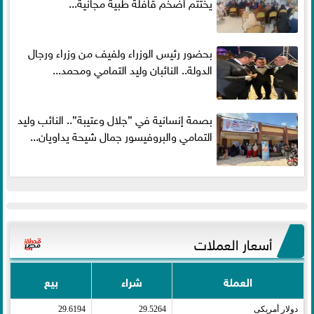
يختتم أضخم قافلة طبية مجانية...
بحضور رئيس الوزراء ولفيف من وزراء ورجال
الدولة.. النائبان وليد التمامي ومحمد...
بصمة إنسانية في ”جلال وعتيبة”.. النائب وليد
التمامي والبروفيسور جمال شيحة يداويان...
أسعار العملات
العملة
شراء
بيع
دولار أمريكى​
29.5264
29.6194