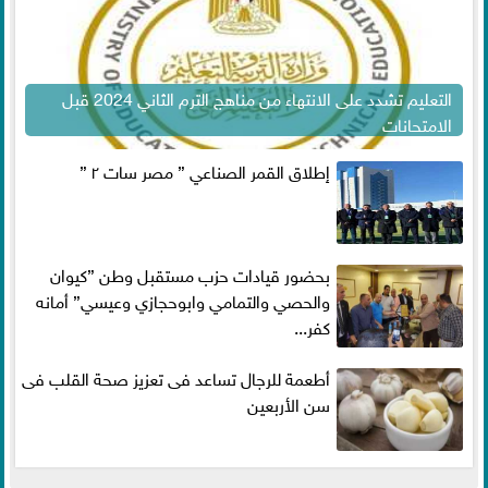
التعليم تشدد على الانتهاء من مناهج الترم الثاني 2024 قبل
الامتحانات
إطلاق القمر الصناعي ” مصر سات ٢ ”
بحضور قيادات حزب مستقبل وطن ”كيوان
والحصي والتمامي وابوحجازي وعيسي” أمانه
كفر...
أطعمة للرجال تساعد فى تعزيز صحة القلب فى
سن الأربعين