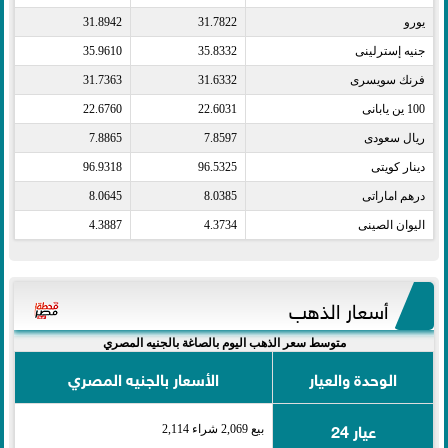
يورو​
31.7822
31.8942
جنيه إسترلينى​
35.8332
35.9610
فرنك سويسرى​
31.6332
31.7363
100 ين يابانى​
22.6031
22.6760
ريال سعودى​
7.8597
7.8865
دينار كويتى​
96.5325
96.9318
درهم اماراتى​
8.0385
8.0645
اليوان الصينى​
4.3734
4.3887
أسعار الذهب
متوسط سعر الذهب اليوم بالصاغة بالجنيه المصري
الوحدة والعيار
الأسعار بالجنيه المصري
عيار 24
بيع 2,069 شراء 2,114