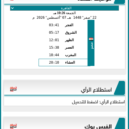
الجمعة
10:26 مـ
22
صفر
1448 هـ
07
أغسطس
2026 م
الفجر
03:41
الشروق
05:17
الظهر
12:01
مصر
العصر
15:38
المغرب
18:44
العشاء
20:10
استطلاع الرأي
استطلاع الرأي: اضغط للتحميل
الفيس بوك