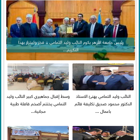
رئيس جامعة الأزهر يكرم النائب وليد التمامي .. فخر واعتزاز بهذا
التكريم...
النائب وليد التمامي يهنئ الاستاذ
وسط إقبال جماهيري كبير النائب وليد
الدكتور محمود صديق تكليفة قائم
التمامي يختتم أضخم قافلة طبية
باعمال ...
مجانية...