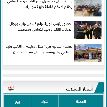
وسط إقبال جماهيري كبير النائب وليد التمامي
يختتم أضخم قافلة طبية مجانية...
بحضور رئيس الوزراء ولفيف من وزراء ورجال
الدولة.. النائبان وليد التمامي ومحمد...
بصمة إنسانية في ”جلال وعتيبة”.. النائب وليد
التمامي والبروفيسور جمال شيحة يداويان...
أسعار العملات
العملة
شراء
بيع