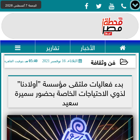




الجمعة 7 أغسطس 2026

الأخبار
تقارير

فن وثقافة
الثلاثاء، 16 نوفمبر 2021
05:40 مـ
بتوقيت القاهرة
2021-11-16 17:40:39
بدء فعاليات ملتقى مؤسسة ”أولادنا”
لذوي الاحتياجات الخاصة بحضور سميرة
سعيد