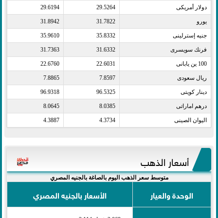
دولار أمريكى​
29.5264
29.6194
يورو​
31.7822
31.8942
جنيه إسترلينى​
35.8332
35.9610
فرنك سويسرى​
31.6332
31.7363
100 ين يابانى​
22.6031
22.6760
ريال سعودى​
7.8597
7.8865
دينار كويتى​
96.5325
96.9318
درهم اماراتى​
8.0385
8.0645
اليوان الصينى​
4.3734
4.3887
أسعار الذهب
متوسط سعر الذهب اليوم بالصاغة بالجنيه المصري
الوحدة والعيار
الأسعار بالجنيه المصري