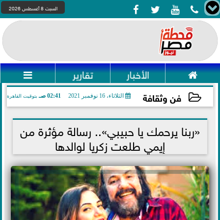




السبت 8 أغسطس 2026

الأخبار
تقارير

فن وثقافة
الثلاثاء، 16 نوفمبر 2021
02:41 صـ
بتوقيت القاهرة
2021-11-16 02:41:59
«ربنا يرحمك يا حبيبي».. رسالة مؤثرة من
إيمي طلعت زكريا لوالدها