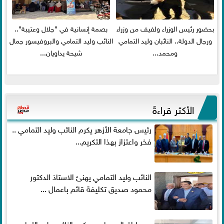
بحضور رئيس الوزراء ولفيف من وزراء
بصمة إنسانية في ”جلال وعتيبة”..
ورجال الدولة.. النائبان وليد التمامي
النائب وليد التمامي والبروفيسور جمال
ومحمد...
شيحة يداويان...
الأكثر قراءةً
رئيس جامعة الأزهر يكرم النائب وليد التمامي ..
فخر واعتزاز بهذا التكريم...
النائب وليد التمامي يهنئ الاستاذ الدكتور
محمود صديق تكليفة قائم باعمال ...
وسط إقبال جماهيري كبير النائب وليد التمامي