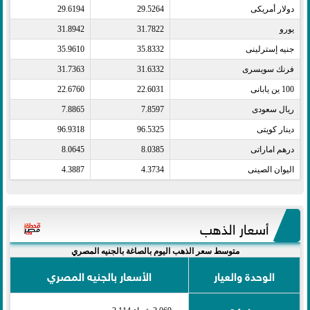
دولار أمريكى​
29.5264
29.6194
يورو​
31.7822
31.8942
جنيه إسترلينى​
35.8332
35.9610
فرنك سويسرى​
31.6332
31.7363
100 ين يابانى​
22.6031
22.6760
ريال سعودى​
7.8597
7.8865
دينار كويتى​
96.5325
96.9318
درهم اماراتى​
8.0385
8.0645
اليوان الصينى​
4.3734
4.3887
أسعار الذهب
متوسط سعر الذهب اليوم بالصاغة بالجنيه المصري
الوحدة والعيار
الأسعار بالجنيه المصري