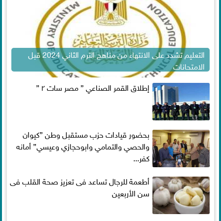
التعليم تشدد على الانتهاء من مناهج الترم الثاني 2024 قبل
الامتحانات
إطلاق القمر الصناعي ” مصر سات ٢ ”
بحضور قيادات حزب مستقبل وطن ”كيوان
والحصي والتمامي وابوحجازي وعيسي” أمانه
كفر...
أطعمة للرجال تساعد فى تعزيز صحة القلب فى
سن الأربعين