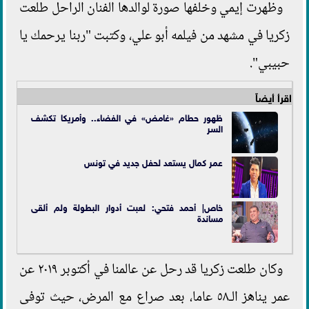
وظهرت إيمي وخلفها صورة لوالدها الفنان الراحل طلعت
زكريا في مشهد من فيلمه أبو علي، وكتبت "ربنا يرحمك يا
حبيبي".
اقرأ أيضاً
ظهور حطام «غامض» في الفضاء.. وأمريكا تكشف
السر
عمر كمال يستعد لحفل جديد في تونس
خاص| أحمد فتحي: لعبت أدوار البطولة ولم ألقى
مساندة
وكان طلعت زكريا قد رحل عن عالمنا في أكتوبر ٢٠١٩ عن
عمر يناهز الـ٥٨ عاما، بعد صراع مع المرض، حيث توفى