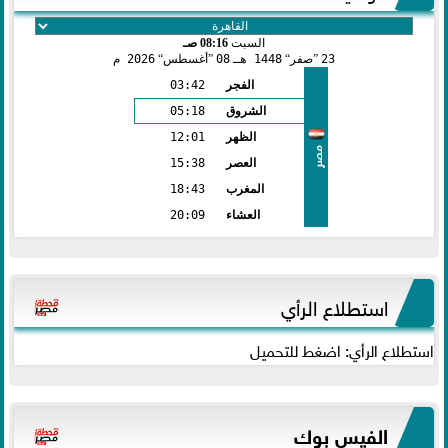
السبت
08:16 صـ
23
صفر
1448 هـ
08
أغسطس
2026 م
الفجر
03:42
الشروق
05:18
الظهر
12:01
مصر
العصر
15:38
المغرب
18:43
العشاء
20:09
استطلاع الرأي
استطلاع الرأي: اضغط للتحميل
الفيس بوك