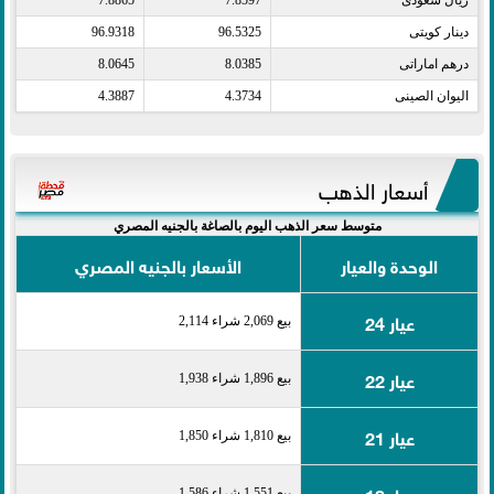
ريال سعودى​
7.8597
7.8865
دينار كويتى​
96.5325
96.9318
درهم اماراتى​
8.0385
8.0645
اليوان الصينى​
4.3734
4.3887
أسعار الذهب
متوسط سعر الذهب اليوم بالصاغة بالجنيه المصري
الوحدة والعيار
الأسعار بالجنيه المصري
عيار 24
بيع 2,069 شراء 2,114
عيار 22
بيع 1,896 شراء 1,938
عيار 21
بيع 1,810 شراء 1,850
عيار 18
بيع 1,551 شراء 1,586