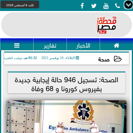




الأحد 9 أغسطس 2026

الأخبار
تقارير

صحة
الثلاثاء، 16 نوفمبر 2021
01:32 صـ
بتوقيت القاهرة
2021-11-16 01:32:44
الصحة: تسجيل 946 حالة إيجابية جديدة
بفيروس كورونا و 68 وفاة