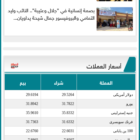
بصمة إنسانية في ”جلال وعتيبة”.. النائب وليد
التمامي والبروفيسور جمال شيحة يداويان...
أسعار العملات
العملة
شراء
بيع
دولار أمريكى​
29.5264
29.6194
يورو​
31.7822
31.8942
جنيه إسترلينى​
35.8332
35.9610
فرنك سويسرى​
31.6332
31.7363
100 ين يابانى​
22.6031
22.6760