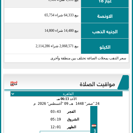
الاونصة
بيع 64,333 شراء 65,754
الجنيه الذهب
بيع 14,480 شراء 14,800
الكيلو
بيع 2,068,571 شراء 2,114,286
سعر الذهب بمحلات الصاغة تختلف بين منطقة وأخرى
مواقيت الصلاة
الأحد
06:13 مـ
24
صفر
1448 هـ
09
أغسطس
2026 م
الفجر
03:43
الشروق
05:19
الظهر
12:01
مصر