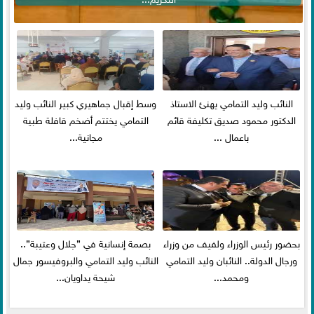
النائب وليد التمامي يهنئ الاستاذ
وسط إقبال جماهيري كبير النائب وليد
الدكتور محمود صديق تكليفة قائم
التمامي يختتم أضخم قافلة طبية
باعمال ...
مجانية...
بحضور رئيس الوزراء ولفيف من وزراء
بصمة إنسانية في ”جلال وعتيبة”..
ورجال الدولة.. النائبان وليد التمامي
النائب وليد التمامي والبروفيسور جمال
ومحمد...
شيحة يداويان...