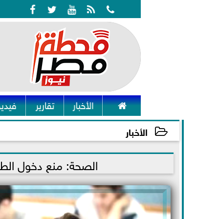






الأخبار
تقارير
فيديو
الأخبار
2021-11-13 22:06:24
الصحة: منع دخول الطل