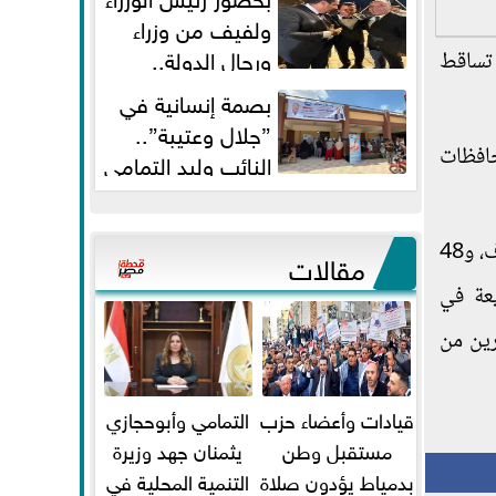
ولفيف من وزراء
ورجال الدولة..
ب جراء تساقط
النائبان وليد التمامي ومحمد...
بصمة إنسانية في
”جلال وعتيبة”..
محافظات
النائب وليد التمامي
والبروفيسور جمال شيحة يداويان...
وتابع الدكتور خالد مجاهد، أن خطة وزارة الصحة لمواجهة موجة التقلبات الجوية شملت الدفع بـ 2119 سيارة إسعاف، و48
مقالات
يعة في
للمتضررين من
قيادات وأعضاء حزب
التمامي وأبوحجازي
مستقبل وطن
يثمنان جهد وزيرة
بدمياط يؤدون صلاة
التنمية المحلية في