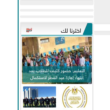
عيد
مواكبة خطوات
الفطر..ويحتشدون
الرئيس السيسي...
وسط آلاف...
اخترنا لك
التعليم: حضور كثيف للطلاب بعد
انتهاء إجازة عيد الفطر لاستكمال
المناهج