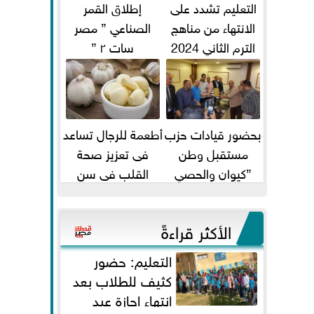
التعليم تشدد على
إطلاق القمر
الانتهاء من مناهج
الصناعي ” مصر
الترم الثاني 2024
سات ٢ ”
قبل الامتحانات
بحضور قيادات حزب
أطعمة للرجال تساعد
مستقبل وطن
فى تعزيز صحة
”كيوان والحصي
القلب فى سن
والتمامي وابوحجازي
الأربعين
وعيسي” أمانه كفر...
الأكثر قراءةً
التعليم: حضور
كثيف للطلاب بعد
انتهاء إجازة عيد