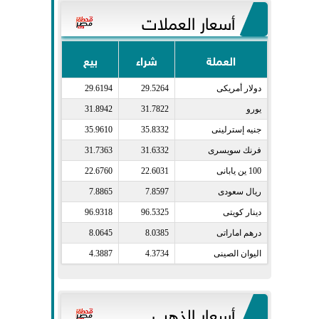
أسعار العملات
العملة
شراء
بيع
دولار أمريكى​
29.5264
29.6194
يورو​
31.7822
31.8942
جنيه إسترلينى​
35.8332
35.9610
فرنك سويسرى​
31.6332
31.7363
100 ين يابانى​
22.6031
22.6760
ريال سعودى​
7.8597
7.8865
دينار كويتى​
96.5325
96.9318
درهم اماراتى​
8.0385
8.0645
اليوان الصينى​
4.3734
4.3887
أسعار الذهب