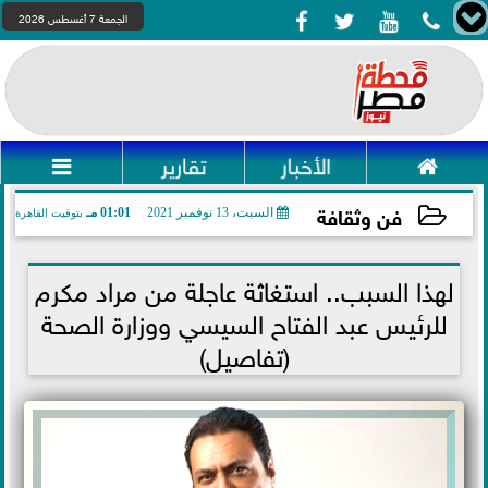




الجمعة 7 أغسطس 2026

الأخبار
تقارير

فن وثقافة
السبت، 13 نوفمبر 2021
01:01 مـ
بتوقيت القاهرة
2021-11-13 13:01:03
لهذا السبب.. استغاثة عاجلة من مراد مكرم
للرئيس عبد الفتاح السيسي ووزارة الصحة
(تفاصيل)