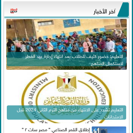
آخر الأخبار
التعليم: حضور كثيف للطلاب بعد انتهاء إجازة عيد الفطر
لاستكمال المناهج
التعليم تشدد على الانتهاء من مناهج الترم الثاني 2024 قبل
الامتحانات
إطلاق القمر الصناعي ” مصر سات ٢ ”