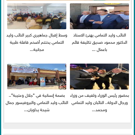
النائب وليد التمامي يهنئ الاستاذ
وسط إقبال جماهيري كبير النائب وليد
الدكتور محمود صديق تكليفة قائم
التمامي يختتم أضخم قافلة طبية
باعمال ...
مجانية...
بحضور رئيس الوزراء ولفيف من وزراء
بصمة إنسانية في ”جلال وعتيبة”..
ورجال الدولة.. النائبان وليد التمامي
النائب وليد التمامي والبروفيسور جمال
ومحمد...
شيحة يداويان...