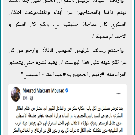
وأردف: "سيادة الرئيس ،اعلم ان الحمل تقيل جدا ،لكنك
تهتم دائما بالمحتاجين من أبناء وطنك.وعدد اطفال
السكري كان مفاجأة حقيقيه لي، ولكم كل الشكر و
الأحترام مسبقا".
واختتم رسالته للرئيس السيسي قائلاً: "وارجو من كل
من تقع عينه علي هذا البوست ان يعيد نشره حتي يتحقق
المراد منه. #رئيس الجمهوريه #عبد الفتاح السيسي".