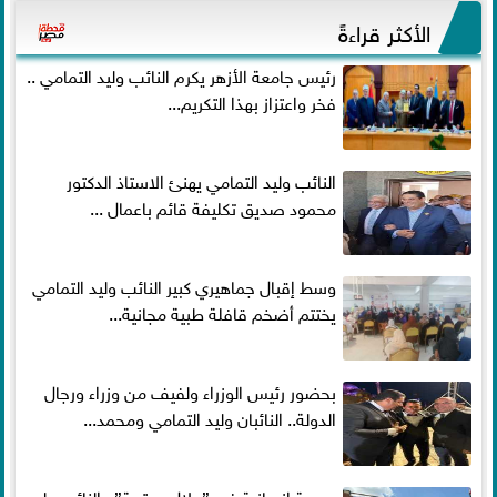
الأكثر قراءةً
رئيس جامعة الأزهر يكرم النائب وليد التمامي ..
فخر واعتزاز بهذا التكريم...
النائب وليد التمامي يهنئ الاستاذ الدكتور
محمود صديق تكليفة قائم باعمال ...
وسط إقبال جماهيري كبير النائب وليد التمامي
يختتم أضخم قافلة طبية مجانية...
بحضور رئيس الوزراء ولفيف من وزراء ورجال
الدولة.. النائبان وليد التمامي ومحمد...
بصمة إنسانية في ”جلال وعتيبة”.. النائب وليد