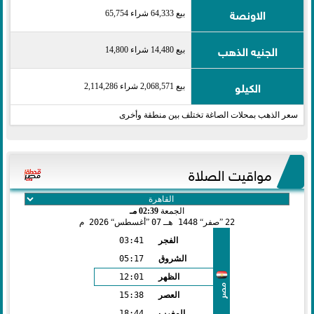
الاونصة
بيع 64,333 شراء 65,754
الجنيه الذهب
بيع 14,480 شراء 14,800
الكيلو
بيع 2,068,571 شراء 2,114,286
سعر الذهب بمحلات الصاغة تختلف بين منطقة وأخرى
مواقيت الصلاة
الجمعة
02:39 مـ
22
صفر
1448 هـ
07
أغسطس
2026 م
الفجر
03:41
الشروق
05:17
الظهر
12:01
مصر
العصر
15:38
المغرب
18:44