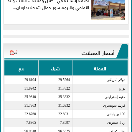
التمامي والبروفيسور جمال شيحة يداويان...
أسعار العملات
العملة
شراء
بيع
دولار أمريكى​
29.5264
29.6194
يورو​
31.7822
31.8942
جنيه إسترلينى​
35.8332
35.9610
فرنك سويسرى​
31.6332
31.7363
100 ين يابانى​
22.6031
22.6760
ريال سعودى​
7.8597
7.8865
دينار كويتى​
96.5325
96.9318