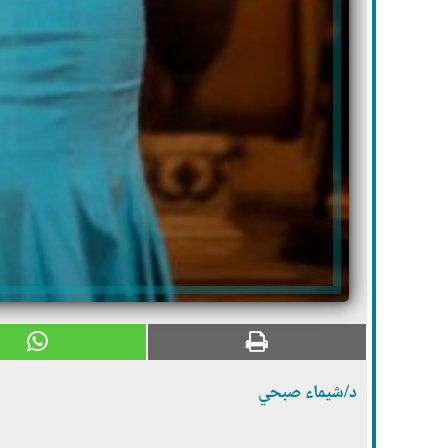
د/شيماء صبحي