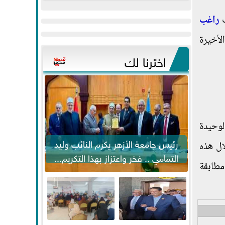
عيد
مواكبة خطوات
ب
راغب
الفطر..ويحتشدون
الرئيس السيسي...
وسط آلاف...
لأخيرة
اخترنا لك
لوحيدة
رئيس جامعة الأزهر يكرم النائب وليد
ال هذه
التمامي .. فخر واعتزاز بهذا التكريم...
مطابقة