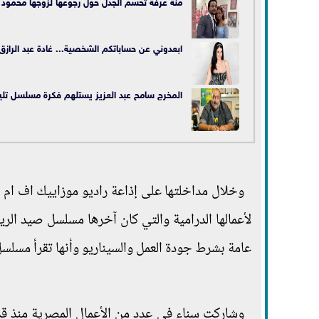
منة عرفة تحسم الجدل حول رجوعها لزوجها محمود ا
ابعدوني عن حساباتكم الشخصية... غادة عبد الرازق
المخرج سامح عبد العزيز يستلهم فكرة مسلسل تل
وخلال مداخلتها على إذاعة راديو موزاييك اف ام ا
لأعمالها الدرامية والتي كان آخرها مسلسل صيد الريم
عامة بشرط جودة العمل والسيناريو وأنها تقرأ مسلس
وشاركت سناء في عدد من الأعمال المصرية منذ قدو