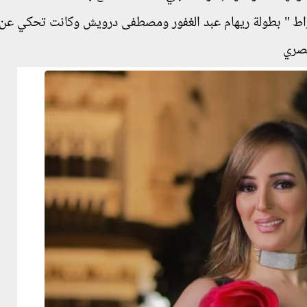
قيراط " بطولة ريهام عبد الغفور ومصطفى درويش وكانت تحكي عن 
مصري