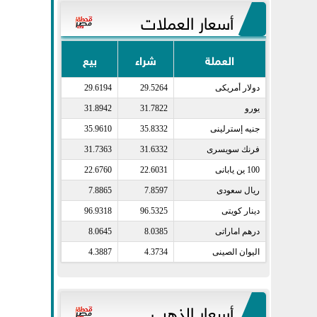
أسعار العملات
العملة
شراء
بيع
دولار أمريكى​
29.5264
29.6194
يورو​
31.7822
31.8942
جنيه إسترلينى​
35.8332
35.9610
فرنك سويسرى​
31.6332
31.7363
100 ين يابانى​
22.6031
22.6760
ريال سعودى​
7.8597
7.8865
دينار كويتى​
96.5325
96.9318
درهم اماراتى​
8.0385
8.0645
اليوان الصينى​
4.3734
4.3887
أسعار الذهب