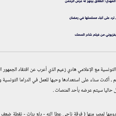
لمهدي: الطلاق بيتهز له عرش الرحمن
 ترد على أنباء مسلسلها في رمضان
يفزيوني من فيلم شادر السمك
لتونسية مع الإعلامي هادي زعيم الذي أعرب عن افتقاد الجمهور ا
 ، أكدت سناء على استعدادها وحبها للعمل في الدراما التونسية وا
ل حاليا سيتم عرضه بأحد المنصات .
مها لمصر منها ( فرقة ناجي عطا الله - دلع بنات - نقطة ضعف -