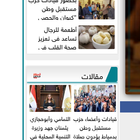
مستقبل وطن
”كيوان والحصي
والتمامي وابوحجازي وعيسي” أمانه
أطعمة للرجال
كفر...
تساعد فى تعزيز
صحة القلب فى
سن الأربعين
مقالات
قيادات وأعضاء حزب
التمامي وأبوحجازي
مستقبل وطن
يثمنان جهد وزيرة
بدمياط يؤدون صلاة
التنمية المحلية في