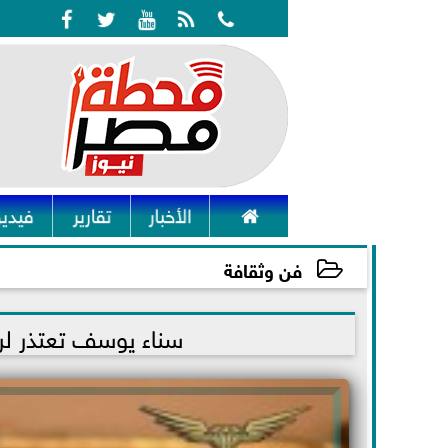






الأخبار
تقارير
فيديو
فن وثقافة
2021-11-10 18:21:08
سناء يوسف تعتذر لر