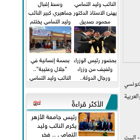
النائب وليد التمامي
وسط إقبال
يهنئ الاستاذ الدكتور
جماهيري كبير النائب
محمود صديق
وليد التمامي يختتم
تكليفة قائم باعمال
أضخم قافلة طبية
...
مجانية...
بحضور رئيس الوزراء
بصمة إنسانية في
ولفيف من وزراء
”جلال وعتيبة”..
ورجال الدولة..
النائب وليد التمامي
لتونسي
النائبان وليد التمامي
والبروفيسور جمال
ومحمد...
شيحة يداويان...
لعربية
الأكثر قراءةً
رئيس جامعة الأزهر
يكرم النائب وليد
التمامي .. فخر
 البيت