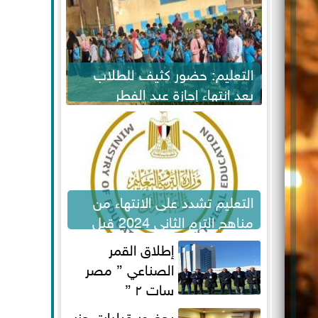
التعليم: حضور كثيف للطلاب
بعد انتهاء إجازة عيد الفطر
لاستكمال المناهج
التعليم تشدد على الانتهاء من
مناهج الترم الثاني 2024 قبل
الامتحانات
إطلاق القمر
الصناعي ” مصر
سات ٢ ”
بحضور قيادات حزب