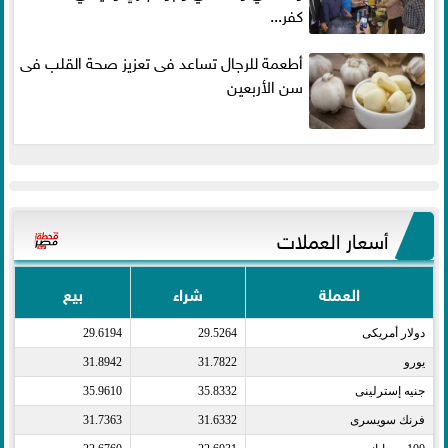
كفر...
أطعمة للرجال تساعد فى تعزيز صحة القلب فى
سن الأربعين
أسعار العملات
العملة
شراء
بيع
دولار أمريكى​
29.5264
29.6194
يورو​
31.7822
31.8942
جنيه إسترلينى​
35.8332
35.9610
فرنك سويسرى​
31.6332
31.7363