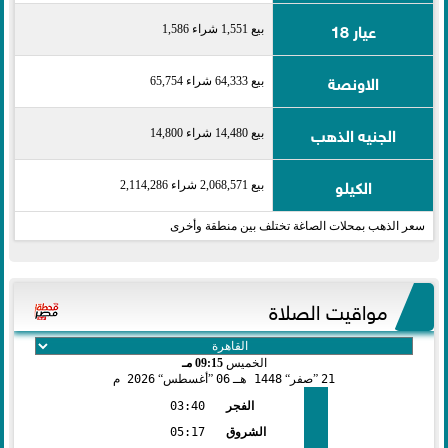
عيار 18
بيع 1,551 شراء 1,586
الاونصة
بيع 64,333 شراء 65,754
الجنيه الذهب
بيع 14,480 شراء 14,800
الكيلو
بيع 2,068,571 شراء 2,114,286
سعر الذهب بمحلات الصاغة تختلف بين منطقة وأخرى
مواقيت الصلاة
الخميس
09:15 مـ
21
صفر
1448 هـ
06
أغسطس
2026 م
الفجر
03:40
الشروق
05:17