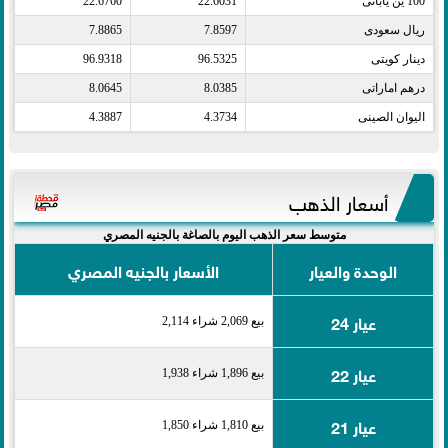
100 ين يابانى​
22.6031
22.6760
ريال سعودى​
7.8597
7.8865
دينار كويتى​
96.5325
96.9318
درهم اماراتى​
8.0385
8.0645
اليوان الصينى​
4.3734
4.3887
أسعار الذهب
متوسط سعر الذهب اليوم بالصاغة بالجنيه المصري
الوحدة والعيار
الأسعار بالجنيه المصري
عيار 24
بيع 2,069 شراء 2,114
عيار 22
بيع 1,896 شراء 1,938
عيار 21
بيع 1,810 شراء 1,850