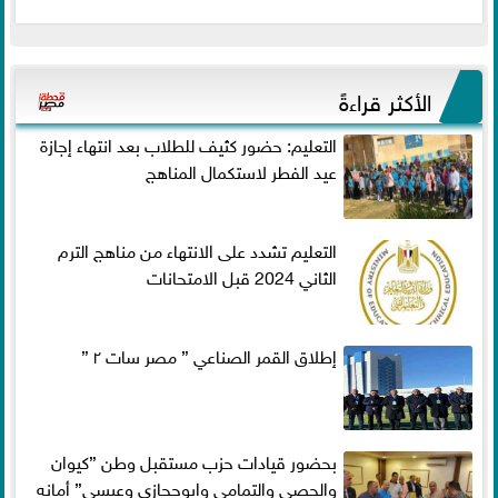
الأكثر قراءةً
التعليم: حضور كثيف للطلاب بعد انتهاء إجازة
عيد الفطر لاستكمال المناهج
التعليم تشدد على الانتهاء من مناهج الترم
الثاني 2024 قبل الامتحانات
إطلاق القمر الصناعي ” مصر سات ٢ ”
بحضور قيادات حزب مستقبل وطن ”كيوان
والحصي والتمامي وابوحجازي وعيسي” أمانه