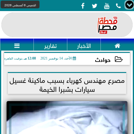




الخميس 6 أغسطس 2026

الأخبار
تقارير

حوادث
الأحد، 14 نوفمبر 2021
12:08 مـ
بتوقيت القاهرة
2021-11-14 12:08:46
مصرع مهندس كهرباء بسبب ماكينة غسيل
سيارات بشبرا الخيمة