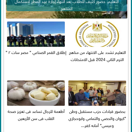
التعليم: حضور كثيف للطلاب بعد انتهاء إجازة عيد الفطر لاستكمال
المناهج
التعليم تشدد على الانتهاء من مناهج
إطلاق القمر الصناعي ” مصر سات ٢ ”
الترم الثاني 2024 قبل الامتحانات
بحضور قيادات حزب مستقبل وطن
أطعمة للرجال تساعد فى تعزيز صحة
”كيوان والحصي والتمامي وابوحجازي
القلب فى سن الأربعين
وعيسي” أمانه كفر...