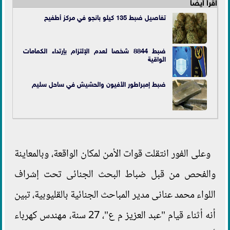
اقرأ أيضاً
تفاصيل ضبط 135 كيلو بانجو في مركز أطفيح
ضبط 8844 شخصا لعدم الإلتزام بإرتداء الكمامات
الواقية
ضبط إمبراطور الأفيون والحشيش في ساحل سليم
وعلى الفور انتقلت قوات الأمن لمكان الواقعة، وبالمعاينة
والفحص من قبل ضباط البحث الجنائى تحت إشراف
اللواء محمد عنانى مدير المباحث الجنائية بالقليوبية، تبين
أنه أثناء قيام "عبد العزيز م ع"، 27 سنة، مهندس كهرباء