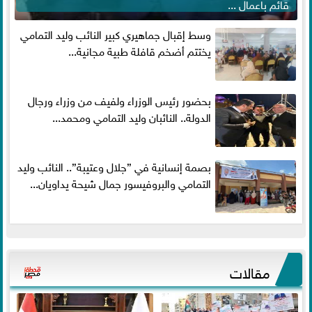
قائم باعمال ...
وسط إقبال جماهيري كبير النائب وليد التمامي
يختتم أضخم قافلة طبية مجانية...
بحضور رئيس الوزراء ولفيف من وزراء ورجال
الدولة.. النائبان وليد التمامي ومحمد...
بصمة إنسانية في ”جلال وعتيبة”.. النائب وليد
التمامي والبروفيسور جمال شيحة يداويان...
مقالات