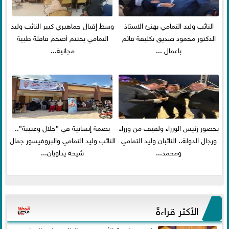
النائب وليد التمامي يهنئ الاستاذ
وسط إقبال جماهيري كبير النائب وليد
الدكتور محمود صديق تكليفة قائم
التمامي يختتم أضخم قافلة طبية
باعمال ...
مجانية...
بحضور رئيس الوزراء ولفيف من وزراء
بصمة إنسانية في ”جلال وعتيبة”..
ورجال الدولة.. النائبان وليد التمامي
النائب وليد التمامي والبروفيسور جمال
ومحمد...
شيحة يداويان...
الأكثر قراءةً