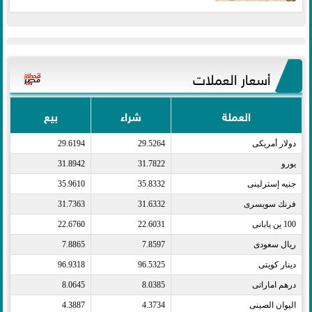
أسعار العملات
العملة
شراء
بيع
دولار أمريكى​
29.5264
29.6194
يورو​
31.7822
31.8942
جنيه إسترلينى​
35.8332
35.9610
فرنك سويسرى​
31.6332
31.7363
100 ين يابانى​
22.6031
22.6760
ريال سعودى​
7.8597
7.8865
دينار كويتى​
96.5325
96.9318
درهم اماراتى​
8.0385
8.0645
اليوان الصينى​
4.3734
4.3887