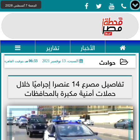




الجمعة 7 أغسطس 2026

الأخبار
تقارير

حوادث
السبت، 13 نوفمبر 2021
06:33 مـ
بتوقيت القاهرة
2021-11-13 18:33:59
تفاصيل مصرع 14 عنصرا إجراميًا خلال
حملات أمنية مكبرة بالمحافظات