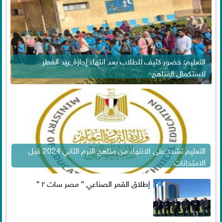
التعليم: حضور كثيف للطلاب بعد انتهاء إجازة عيد الفطر
لاستكمال المناهج
التعليم تشدد على الانتهاء من مناهج الترم الثاني 2024 قبل
الامتحانات
إطلاق القمر الصناعي ” مصر سات ٢ ”