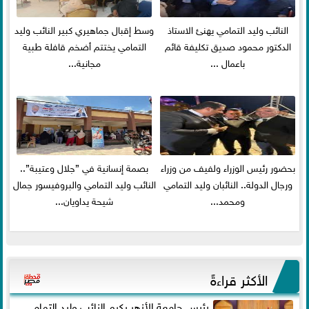
النائب وليد التمامي يهنئ الاستاذ
وسط إقبال جماهيري كبير النائب وليد
الدكتور محمود صديق تكليفة قائم
التمامي يختتم أضخم قافلة طبية
باعمال ...
مجانية...
بحضور رئيس الوزراء ولفيف من وزراء
بصمة إنسانية في ”جلال وعتيبة”..
ورجال الدولة.. النائبان وليد التمامي
النائب وليد التمامي والبروفيسور جمال
ومحمد...
شيحة يداويان...
الأكثر قراءةً
رئيس جامعة الأزهر يكرم النائب وليد التمامي ..