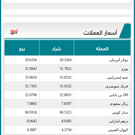
أسعار العملات
العملة
شراء
بيع
دولار أمريكى​
29.5264
29.6194
يورو​
31.7822
31.8942
جنيه إسترلينى​
35.8332
35.9610
فرنك سويسرى​
31.6332
31.7363
100 ين يابانى​
22.6031
22.6760
ريال سعودى​
7.8597
7.8865
دينار كويتى​
96.5325
96.9318
درهم اماراتى​
8.0385
8.0645
اليوان الصينى​
4.3734
4.3887