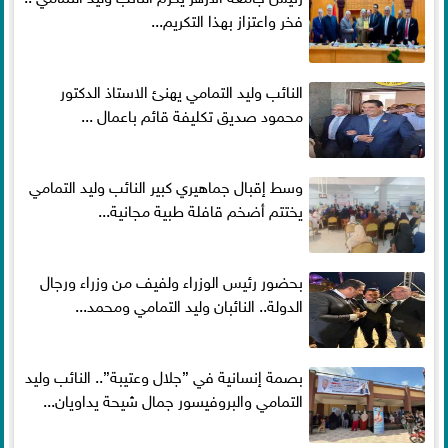
فخر واعتزاز بهذا التكريم...
النائب وليد التمامي يهنئ الاستاذ الدكتور
محمود صديق تكليفة قائم باعمال ...
وسط إقبال جماهيري كبير النائب وليد التمامي
يختتم أضخم قافلة طبية مجانية...
بحضور رئيس الوزراء ولفيف من وزراء ورجال
الدولة.. النائبان وليد التمامي ومحمد...
بصمة إنسانية في ”جلال وعتيبة”.. النائب وليد
التمامي والبروفيسور جمال شيحة يداويان...