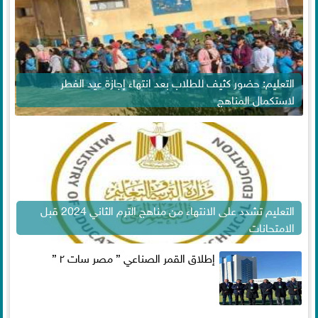
التعليم: حضور كثيف للطلاب بعد انتهاء إجازة عيد الفطر
لاستكمال المناهج
التعليم تشدد على الانتهاء من مناهج الترم الثاني 2024 قبل
الامتحانات
إطلاق القمر الصناعي ” مصر سات ٢ ”