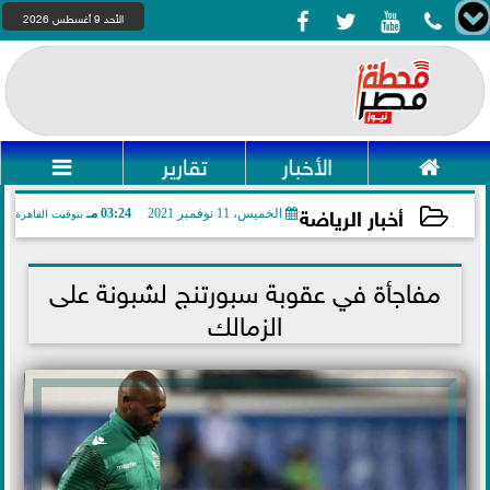




الأحد 9 أغسطس 2026

الأخبار
تقارير

أخبار الرياضة
الخميس، 11 نوفمبر 2021
03:24 مـ
بتوقيت القاهرة
2021-11-11 15:24:33
مفاجأة في عقوبة سبورتنج لشبونة على
الزمالك