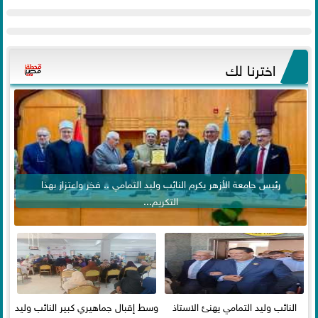
اخترنا لك
رئيس جامعة الأزهر يكرم النائب وليد التمامي .. فخر واعتزاز بهذا
التكريم...
النائب وليد التمامي يهنئ الاستاذ
وسط إقبال جماهيري كبير النائب وليد