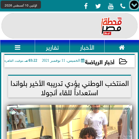




الإثنين 10 أغسطس 2026

الأخبار
تقارير

أخبار الرياضة
الخميس، 11 نوفمبر 2021
03:22 مـ
بتوقيت القاهرة
2021-11-11 15:22:55
المنتخب الوطني يؤدي تدريبه الأخير بلواندا
استعداداً للقاء أنجولا