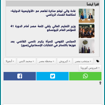
اقرأ أيضاً
غادة والي توقع مذكرة تفاهم مع «الأوليمبية الدولية»
لمكافحة الفساد الرياضي
وزير التعليم العالي يلقي كلمة مصر أمام الدورة 41
للمؤتمر العام لليونسكو
المجلس القومي للمرأة يكرم نانسي القاضي بعد
فوزها باكتساح في انتخابات الإسماعيلي(صور)
منتخب مصر
كيروش
محطة مصر
محمد النني
أنجولا
فيروس كورونا
⇧