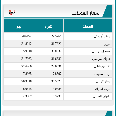
أسعار العملات
العملة
شراء
بيع
دولار أمريكى​
29.5264
29.6194
يورو​
31.7822
31.8942
جنيه إسترلينى​
35.8332
35.9610
فرنك سويسرى​
31.6332
31.7363
100 ين يابانى​
22.6031
22.6760
ريال سعودى​
7.8597
7.8865
دينار كويتى​
96.5325
96.9318
درهم اماراتى​
8.0385
8.0645
اليوان الصينى​
4.3734
4.3887