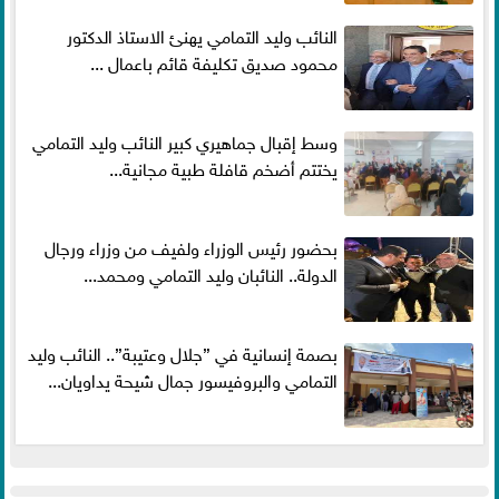
النائب وليد التمامي يهنئ الاستاذ الدكتور
محمود صديق تكليفة قائم باعمال ...
وسط إقبال جماهيري كبير النائب وليد التمامي
يختتم أضخم قافلة طبية مجانية...
بحضور رئيس الوزراء ولفيف من وزراء ورجال
الدولة.. النائبان وليد التمامي ومحمد...
بصمة إنسانية في ”جلال وعتيبة”.. النائب وليد
التمامي والبروفيسور جمال شيحة يداويان...