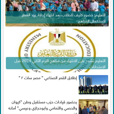
التعليم: حضور كثيف للطلاب بعد انتهاء إجازة عيد الفطر
لاستكمال المناهج
التعليم تشدد على الانتهاء من مناهج الترم الثاني 2024 قبل
الامتحانات
إطلاق القمر الصناعي ” مصر سات ٢ ”
بحضور قيادات حزب مستقبل وطن ”كيوان
والحصي والتمامي وابوحجازي وعيسي” أمانه
كفر...