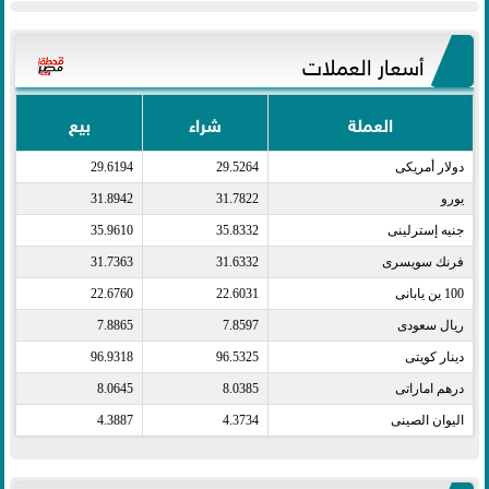
أسعار العملات
العملة
شراء
بيع
دولار أمريكى​
29.5264
29.6194
يورو​
31.7822
31.8942
جنيه إسترلينى​
35.8332
35.9610
فرنك سويسرى​
31.6332
31.7363
100 ين يابانى​
22.6031
22.6760
ريال سعودى​
7.8597
7.8865
دينار كويتى​
96.5325
96.9318
درهم اماراتى​
8.0385
8.0645
اليوان الصينى​
4.3734
4.3887