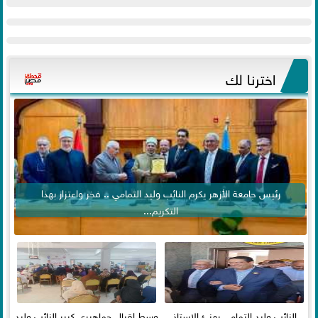
اخترنا لك
رئيس جامعة الأزهر يكرم النائب وليد التمامي .. فخر واعتزاز بهذا
التكريم...
النائب وليد التمامي يهنئ الاستاذ
وسط إقبال جماهيري كبير النائب وليد