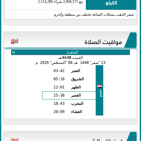
الكيلو
بيع 2,068,571 شراء 2,114,286
سعر الذهب بمحلات الصاغة تختلف بين منطقة وأخرى
مواقيت الصلاة
السبت
04:08 مـ
23
صفر
1448 هـ
08
أغسطس
2026 م
الفجر
03:42
الشروق
05:18
الظهر
12:01
مصر
العصر
15:38
المغرب
18:43
العشاء
20:09
استطلاع الرأي