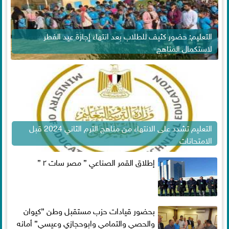
التعليم: حضور كثيف للطلاب بعد انتهاء إجازة عيد الفطر
لاستكمال المناهج
التعليم تشدد على الانتهاء من مناهج الترم الثاني 2024 قبل
الامتحانات
إطلاق القمر الصناعي ” مصر سات ٢ ”
بحضور قيادات حزب مستقبل وطن ”كيوان
والحصي والتمامي وابوحجازي وعيسي” أمانه