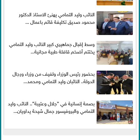
النائب وليد التمامي يهنئ الاستاذ الدكتور
محمود صديق تكليفة قائم باعمال ...
وسط إقبال جماهيري كبير النائب وليد التمامي
يختتم أضخم قافلة طبية مجانية...
بحضور رئيس الوزراء ولفيف من وزراء ورجال
الدولة.. النائبان وليد التمامي ومحمد...
بصمة إنسانية في ”جلال وعتيبة”.. النائب وليد
التمامي والبروفيسور جمال شيحة يداويان...