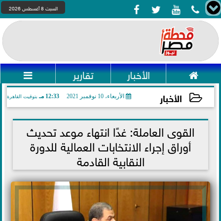




السبت 8 أغسطس 2026

الأخبار
تقارير

الأخبار
الأربعاء، 10 نوفمبر 2021
12:33 مـ
بتوقيت القاهرة
2021-11-10 12:33:41
القوى العاملة: غدًا انتهاء موعد تحديث
أوراق إجراء الانتخابات العمالية للدورة
النقابية القادمة