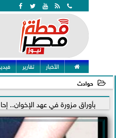






الأخبار
تقارير
فيديو
حوادث
2021-11-06 15:41:57
بأوراق مزورة في عهد الإخوان.. إحال