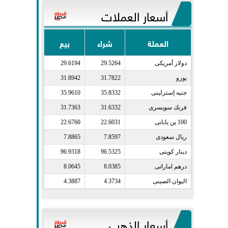
أسعار العملات
العملة
شراء
بيع
دولار أمريكى​
29.5264
29.6194
يورو​
31.7822
31.8942
جنيه إسترلينى​
35.8332
35.9610
فرنك سويسرى​
31.6332
31.7363
100 ين يابانى​
22.6031
22.6760
ريال سعودى​
7.8597
7.8865
دينار كويتى​
96.5325
96.9318
درهم اماراتى​
8.0385
8.0645
اليوان الصينى​
4.3734
4.3887
أسعار الذهب