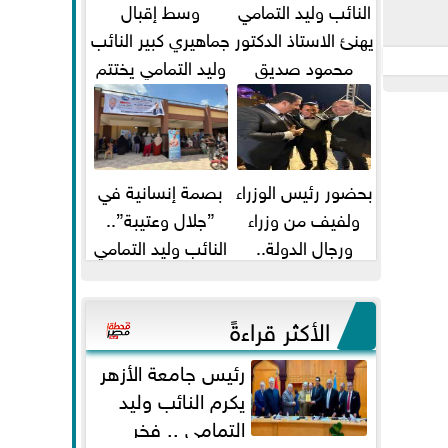
النائب وليد التمامي
وسط إقبال
يهنئ الاستاذ الدكتور
جماهيري كبير النائب
محمود صديق
وليد التمامي يختتم
تكليفة قائم باعمال
أضخم قافلة طبية
...
مجانية...
بحضور رئيس الوزراء
بصمة إنسانية في
ولفيف من وزراء
”جلال وعتيبة”..
ورجال الدولة..
النائب وليد التمامي
النائبان وليد التمامي
والبروفيسور جمال
ومحمد...
شيحة يداويان...
الأكثر قراءةً
رئيس جامعة الأزهر
يكرم النائب وليد
التمامي .. فخر