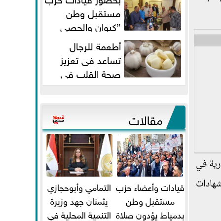
مستقبل وطن
”كيوان والحصي
والتمامي وابوحجازي وعيسي” أمانه
أطعمة للرجال
كفر...
تساعد فى تعزيز
صحة القلب فى
سن الأربعين
مقالات
جمهورية في
شهادات
قيادات وأعضاء حزب
التمامي وأبوحجازي
مستقبل وطن
يثمنان جهد وزيرة
بدمياط يؤدون صلاة
التنمية المحلية في