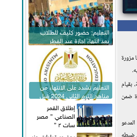
التعليم: حضور كثيف للطلاب
بعد انتهاء إجازة عيد الفطر
لاستكمال المناهج
ا مزورة
ه.
مة، بقيام
التعليم تشدد على الانتهاء من
مناهج الترم الثاني 2024 قبل
ة ضمن
الامتحانات
إطلاق القمر
الصناعي ” مصر
المدعو
سات ٢ ”
بق ضبطه
بحضور قيادات حزب