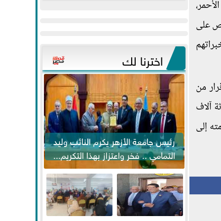
حر الأحمر،
عيد
مواكبة خطوات
الفطر..ويحتشدون
الرئيس السيسي...
نص على
وسط آلاف...
براتهم
اخترنا لك
رار من
ة آلاف
ته إلى
رئيس جامعة الأزهر يكرم النائب وليد
التمامي .. فخر واعتزاز بهذا التكريم...