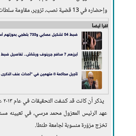
وإحضاره في 13 قضية نصب، تزوير، مقاومة سلطات، سلاح.
اقرأ أيضاً
ضبط 54 تشكيل عصابي و733 بلطجي بحوزتهم أسلحة خلال شهر
أبرزهم 7 مدافع جرينوف ورشاش.. تفاصيل ضبط 4857 سلاح ناري
تأجيل محاكمة 8 متهمين في ”أحداث عنف الذكرى الثالثة لثورة يناير” لـ11 ديسمبر
يذك
عهد الرئيس المعزول محمد مرسي، في تعيينه مستش
تخرّج مزوّرة منسوبة لجامعة طنطا.