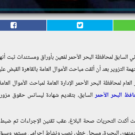
نوني السابق لمحافظة البحر الأحمر لمُعين بأوراق ومستندات ثبت أنه
مة التزوير بعد أن ألقت مباحث الأموال العامة بالقاهرة القبض علي
حيث أبلغ السكرتير العام لمحافظة البحر الأحمر الإدارة العامة لمباحث الأموال العا
فظ البحر الأحمر
السابق، بتقديم شهادة ليسانس حقوق مزور
 أكدت التحريات صحة البلاغ، عقب تقنين الإجراءات تم ضبط 
ة مركز شرطة دمنهور، البحيرة، مسجل خطر، نصب ونشاط إجرامي مستمر وس