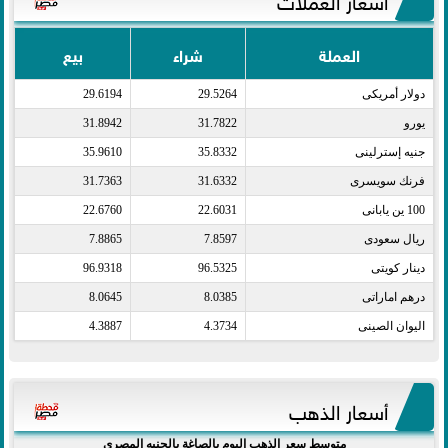
العملة
شراء
بيع
دولار أمريكى​
29.5264
29.6194
يورو​
31.7822
31.8942
جنيه إسترلينى​
35.8332
35.9610
فرنك سويسرى​
31.6332
31.7363
100 ين يابانى​
22.6031
22.6760
ريال سعودى​
7.8597
7.8865
دينار كويتى​
96.5325
96.9318
درهم اماراتى​
8.0385
8.0645
اليوان الصينى​
4.3734
4.3887
أسعار الذهب
متوسط سعر الذهب اليوم بالصاغة بالجنيه المصري