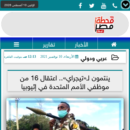




الإثنين 10 أغسطس 2026

الأخبار
تقارير

عربي ودولي
الأربعاء، 10 نوفمبر 2021
12:13 صـ
بتوقيت القاهرة
2021-11-10 00:13:38
ينتمون لـ«تيجراي».. اعتقال 16 من
موظفي الأمم المتحدة في إثيوبيا