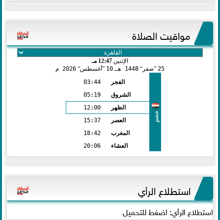
مواقيت الصلاة
الإثنين
12:47 مـ
25
صفر
1448 هـ
10
أغسطس
2026 م
الفجر
03:44
الشروق
05:19
الظهر
12:00
مصر
العصر
15:37
المغرب
18:42
العشاء
20:06
استطلاع الرأي
استطلاع الرأي: اضغط للتحميل