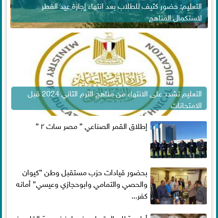
التعليم: حضور كثيف للطلاب بعد انتهاء إجازة عيد الفطر
لاستكمال المناهج
التعليم تشدد على الانتهاء من مناهج الترم الثاني 2024 قبل
الامتحانات
إطلاق القمر الصناعي ” مصر سات ٢ ”
بحضور قيادات حزب مستقبل وطن ”كيوان
والحصي والتمامي وابوحجازي وعيسي” أمانه
كفر...
أطعمة للرجال تساعد فى تعزيز صحة القلب فى