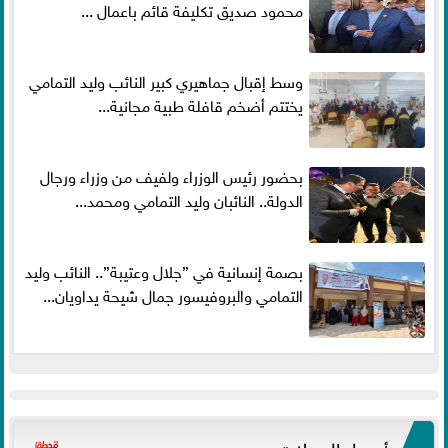
محمود صديق تكليفة قائم باعمال ...
وسط إقبال جماهيري كبير النائب وليد التمامي
يختتم أضخم قافلة طبية مجانية...
بحضور رئيس الوزراء ولفيف من وزراء ورجال
الدولة.. النائبان وليد التمامي ومحمد...
بصمة إنسانية في ”جلال وعتيبة”.. النائب وليد
التمامي والبروفيسور جمال شيحة يداويان...
أسعار العملات