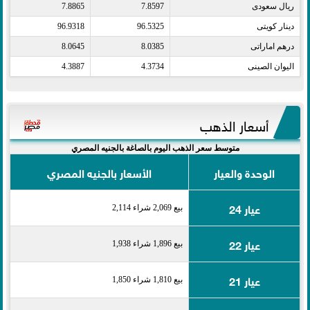
ريال سعودى​
7.8597
7.8865
دينار كويتى​
96.5325
96.9318
درهم اماراتى​
8.0385
8.0645
اليوان الصينى​
4.3734
4.3887
أسعار الذهب
متوسط سعر الذهب اليوم بالصاغة بالجنيه المصري
الوحدة والعيار
الأسعار بالجنيه المصري
عيار 24
بيع 2,069 شراء 2,114
عيار 22
بيع 1,896 شراء 1,938
عيار 21
بيع 1,810 شراء 1,850