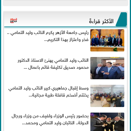
الأكثر قراءةً
رئيس جامعة الأزهر يكرم النائب وليد التمامي ..
فخر واعتزاز بهذا التكريم...
النائب وليد التمامي يهنئ الاستاذ الدكتور
محمود صديق تكليفة قائم باعمال ...
وسط إقبال جماهيري كبير النائب وليد التمامي
يختتم أضخم قافلة طبية مجانية...
بحضور رئيس الوزراء ولفيف من وزراء ورجال
الدولة.. النائبان وليد التمامي ومحمد...