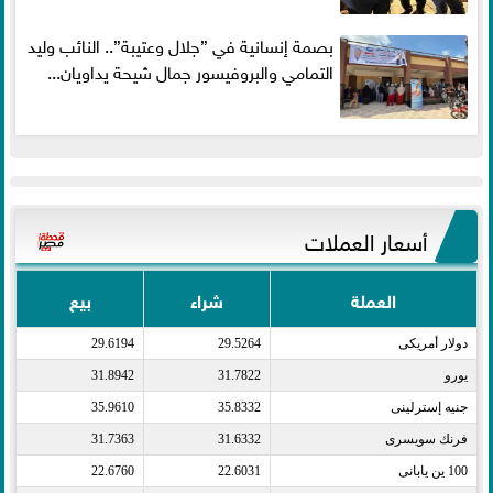
بصمة إنسانية في ”جلال وعتيبة”.. النائب وليد
التمامي والبروفيسور جمال شيحة يداويان...
أسعار العملات
العملة
شراء
بيع
دولار أمريكى​
29.5264
29.6194
يورو​
31.7822
31.8942
جنيه إسترلينى​
35.8332
35.9610
فرنك سويسرى​
31.6332
31.7363
100 ين يابانى​
22.6031
22.6760