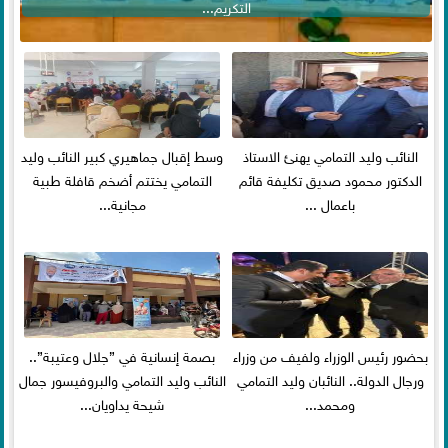
التكريم...
النائب وليد التمامي يهنئ الاستاذ
وسط إقبال جماهيري كبير النائب وليد
الدكتور محمود صديق تكليفة قائم
التمامي يختتم أضخم قافلة طبية
باعمال ...
مجانية...
بحضور رئيس الوزراء ولفيف من وزراء
بصمة إنسانية في ”جلال وعتيبة”..
ورجال الدولة.. النائبان وليد التمامي
النائب وليد التمامي والبروفيسور جمال
ومحمد...
شيحة يداويان...