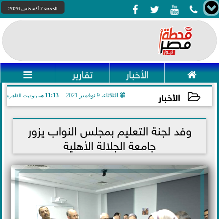




الجمعة 7 أغسطس 2026

الأخبار
تقارير

الأخبار
الثلاثاء، 9 نوفمبر 2021
11:13 مـ
بتوقيت القاهرة
2021-11-09 23:13:37
وفد لجنة التعليم بمجلس النواب يزور
جامعة الجلالة الأهلية