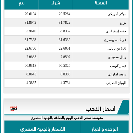
العملة
شراء
بيع
دولار أمريكى​
29.5264
29.6194
يورو​
31.7822
31.8942
جنيه إسترلينى​
35.8332
35.9610
فرنك سويسرى​
31.6332
31.7363
100 ين يابانى​
22.6031
22.6760
ريال سعودى​
7.8597
7.8865
دينار كويتى​
96.5325
96.9318
درهم اماراتى​
8.0385
8.0645
اليوان الصينى​
4.3734
4.3887
أسعار الذهب
متوسط سعر الذهب اليوم بالصاغة بالجنيه المصري
الوحدة والعيار
الأسعار بالجنيه المصري