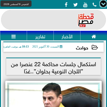




الخميس 6 أغسطس 2026

الأخبار
تقارير

حوادث
السبت، 30 أكتوبر 2021
10:13 مـ
بتوقيت القاهرة
2021-10-30 22:13:22
استكمال جلسات محاكمة 22 عنصرا من
”اللجان النوعية بحلوان”..غدًا