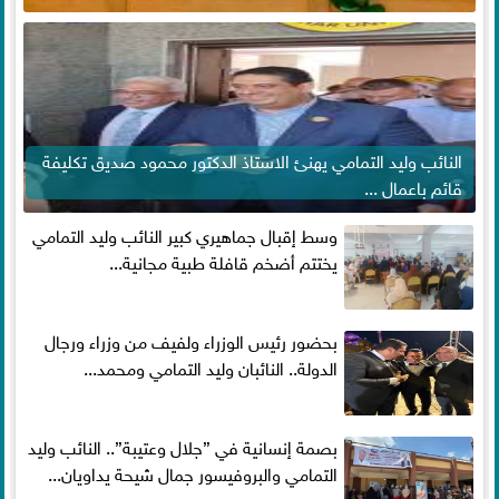
النائب وليد التمامي يهنئ الاستاذ الدكتور محمود صديق تكليفة
قائم باعمال ...
وسط إقبال جماهيري كبير النائب وليد التمامي
يختتم أضخم قافلة طبية مجانية...
بحضور رئيس الوزراء ولفيف من وزراء ورجال
الدولة.. النائبان وليد التمامي ومحمد...
بصمة إنسانية في ”جلال وعتيبة”.. النائب وليد
التمامي والبروفيسور جمال شيحة يداويان...