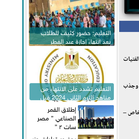
التعليم: حضور كثيف للطلاب
بعد انتهاء إجازة عيد الفطر
لاستكمال المناهج
فتيات
م وجذب
التعليم تشدد على الانتهاء من
مناهج الترم الثاني 2024 قبل
الامتحانات
إطلاق القمر
شخاص –
الصناعي ” مصر
سات ٢ ”
بحضور قيادات حزب