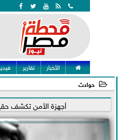






الأخبار
تقارير
فيديو
حوادث
2021-10-30 22:00:41
أجهزة الأمن تكشف حقيق