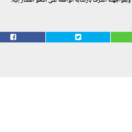
واجهته اعترف بارتكابه الواقعة على النحو المشار إليه.