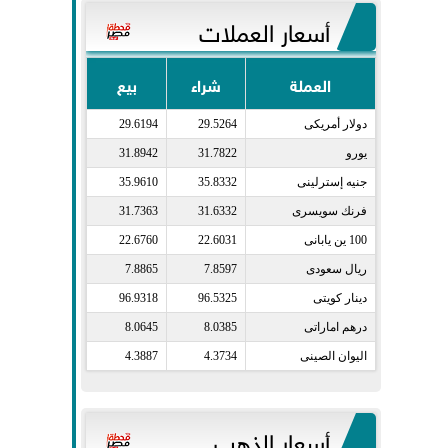
أسعار العملات
العملة
شراء
بيع
دولار أمريكى​
29.5264
29.6194
يورو​
31.7822
31.8942
جنيه إسترلينى​
35.8332
35.9610
فرنك سويسرى​
31.6332
31.7363
100 ين يابانى​
22.6031
22.6760
ريال سعودى​
7.8597
7.8865
دينار كويتى​
96.5325
96.9318
درهم اماراتى​
8.0385
8.0645
اليوان الصينى​
4.3734
4.3887
أسعار الذهب