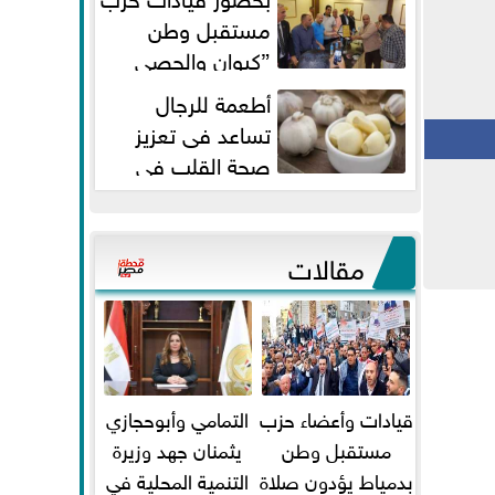
مستقبل وطن
”كيوان والحصي
والتمامي وابوحجازي وعيسي” أمانه
أطعمة للرجال
كفر...
تساعد فى تعزيز
صحة القلب فى
سن الأربعين
مقالات
قيادات وأعضاء حزب
التمامي وأبوحجازي
مستقبل وطن
يثمنان جهد وزيرة
بدمياط يؤدون صلاة
التنمية المحلية في