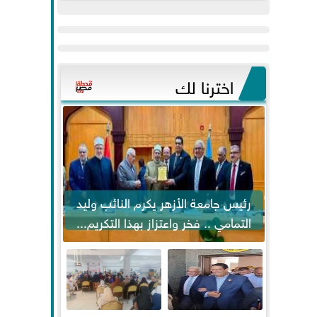
عيد
مواكبة خطوات
الفطر..ويحتشدون
الرئيس السيسي...
وسط آلاف...
اخترنا لك
رئيس جامعة الأزهر يكرم النائب وليد
التمامي .. فخر واعتزاز بهذا التكريم...