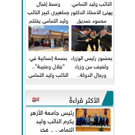
النائب وليد التمامي
وسط إقبال
يهنئ الاستاذ الدكتور
جماهيري كبير النائب
محمود صديق
وليد التمامي يختتم
تكليفة قائم باعمال
أضخم قافلة طبية
...
مجانية...
بحضور رئيس الوزراء
بصمة إنسانية في
ولفيف من وزراء
”جلال وعتيبة”..
ورجال الدولة..
النائب وليد التمامي
النائبان وليد التمامي
والبروفيسور جمال
ومحمد...
شيحة يداويان...
الأكثر قراءةً
رئيس جامعة الأزهر
يكرم النائب وليد
التمامي .. فخر