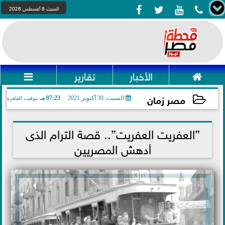




السبت 8 أغسطس 2026

الأخبار
تقارير

مصر زمان
السبت، 30 أكتوبر 2021
07:23 مـ
بتوقيت القاهرة
2021-10-30 19:23:36
”العفريت العفريت”.. قصة الترام الذى
أدهش المصريين