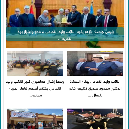
رئيس جامعة الأزهر يكرم النائب وليد التمامي .. فخر واعتزاز بهذا
التكريم...
النائب وليد التمامي يهنئ الاستاذ
وسط إقبال جماهيري كبير النائب وليد
الدكتور محمود صديق تكليفة قائم
التمامي يختتم أضخم قافلة طبية
باعمال ...
مجانية...