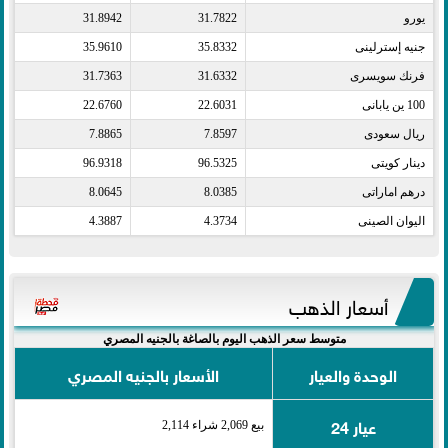
يورو​
31.7822
31.8942
جنيه إسترلينى​
35.8332
35.9610
فرنك سويسرى​
31.6332
31.7363
100 ين يابانى​
22.6031
22.6760
ريال سعودى​
7.8597
7.8865
دينار كويتى​
96.5325
96.9318
درهم اماراتى​
8.0385
8.0645
اليوان الصينى​
4.3734
4.3887
أسعار الذهب
متوسط سعر الذهب اليوم بالصاغة بالجنيه المصري
الوحدة والعيار
الأسعار بالجنيه المصري
عيار 24
بيع 2,069 شراء 2,114