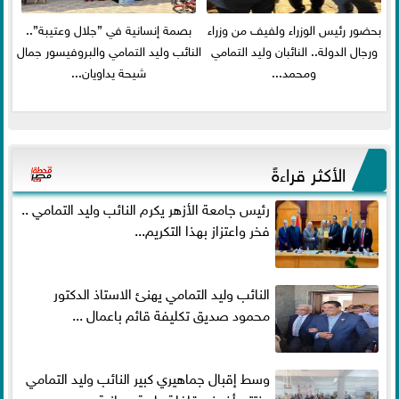
بحضور رئيس الوزراء ولفيف من وزراء
بصمة إنسانية في ”جلال وعتيبة”..
ورجال الدولة.. النائبان وليد التمامي
النائب وليد التمامي والبروفيسور جمال
ومحمد...
شيحة يداويان...
الأكثر قراءةً
رئيس جامعة الأزهر يكرم النائب وليد التمامي ..
فخر واعتزاز بهذا التكريم...
النائب وليد التمامي يهنئ الاستاذ الدكتور
محمود صديق تكليفة قائم باعمال ...
وسط إقبال جماهيري كبير النائب وليد التمامي
يختتم أضخم قافلة طبية مجانية...