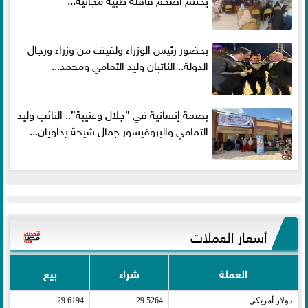
بحضور رئيس الوزراء ولفيف من وزراء ورجال
الدولة.. النائبان وليد التمامي ومحمد...
بصمة إنسانية في ”جلال وعتيبة”.. النائب وليد
التمامي والبروفيسور جمال شيحة يداويان...
أسعار العملات
العملة
شراء
بيع
دولار أمريكى​
29.5264
29.6194