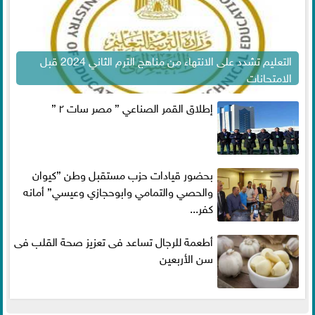
التعليم تشدد على الانتهاء من مناهج الترم الثاني 2024 قبل
الامتحانات
إطلاق القمر الصناعي ” مصر سات ٢ ”
بحضور قيادات حزب مستقبل وطن ”كيوان
والحصي والتمامي وابوحجازي وعيسي” أمانه
كفر...
أطعمة للرجال تساعد فى تعزيز صحة القلب فى
سن الأربعين