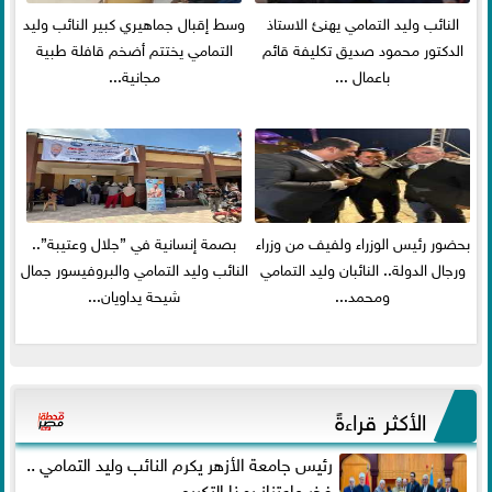
النائب وليد التمامي يهنئ الاستاذ
وسط إقبال جماهيري كبير النائب وليد
الدكتور محمود صديق تكليفة قائم
التمامي يختتم أضخم قافلة طبية
باعمال ...
مجانية...
بحضور رئيس الوزراء ولفيف من وزراء
بصمة إنسانية في ”جلال وعتيبة”..
ورجال الدولة.. النائبان وليد التمامي
النائب وليد التمامي والبروفيسور جمال
ومحمد...
شيحة يداويان...
الأكثر قراءةً
رئيس جامعة الأزهر يكرم النائب وليد التمامي ..
فخر واعتزاز بهذا التكريم...