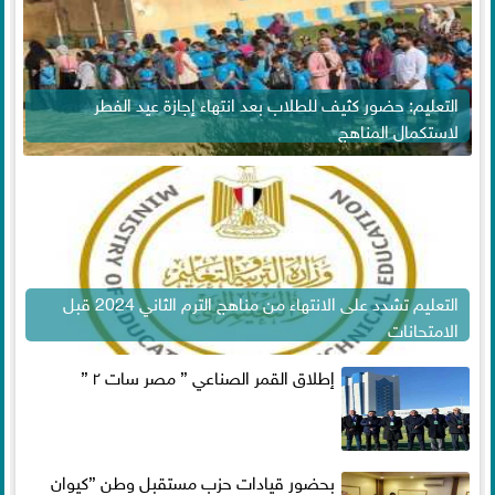
التعليم: حضور كثيف للطلاب بعد انتهاء إجازة عيد الفطر
لاستكمال المناهج
التعليم تشدد على الانتهاء من مناهج الترم الثاني 2024 قبل
الامتحانات
إطلاق القمر الصناعي ” مصر سات ٢ ”
بحضور قيادات حزب مستقبل وطن ”كيوان