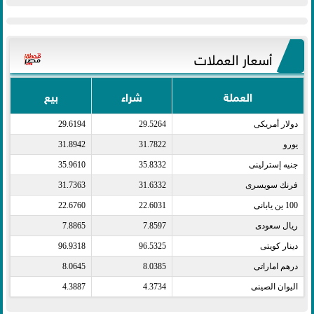
أسعار العملات
العملة
شراء
بيع
دولار أمريكى​
29.5264
29.6194
يورو​
31.7822
31.8942
جنيه إسترلينى​
35.8332
35.9610
فرنك سويسرى​
31.6332
31.7363
100 ين يابانى​
22.6031
22.6760
ريال سعودى​
7.8597
7.8865
دينار كويتى​
96.5325
96.9318
درهم اماراتى​
8.0385
8.0645
اليوان الصينى​
4.3734
4.3887