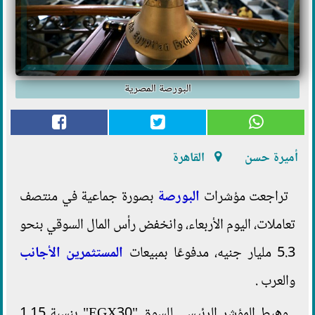
البورصة المصرية
أميرة حسن
القاهرة
تراجعت مؤشرات
البورصة
بصورة جماعية في منتصف
تعاملات، اليوم الأربعاء، وانخفض رأس المال السوقي بنحو
5.3 مليار جنيه، مدفوعًا بمبيعات
المستثمرين الأجانب
والعرب .
وهبط المؤشر الرئيسي للسوق "EGX30" بنسبة 1.15