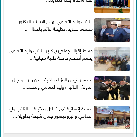
النائب وليد التمامي يهنئ الاستاذ الدكتور
محمود صديق تكليفة قائم باعمال ...
وسط إقبال جماهيري كبير النائب وليد التمامي
يختتم أضخم قافلة طبية مجانية...
بحضور رئيس الوزراء ولفيف من وزراء ورجال
الدولة.. النائبان وليد التمامي ومحمد...
بصمة إنسانية في ”جلال وعتيبة”.. النائب وليد
التمامي والبروفيسور جمال شيحة يداويان...