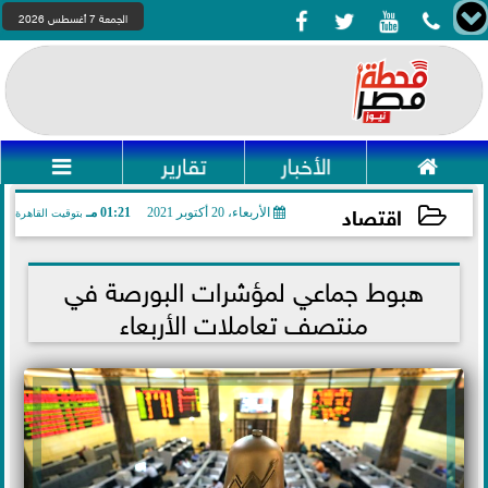




الجمعة 7 أغسطس 2026

الأخبار
تقارير

اقتصاد
الأربعاء، 20 أكتوبر 2021
01:21 مـ
بتوقيت القاهرة
2021-10-20 13:21:43
هبوط جماعي لمؤشرات البورصة في
منتصف تعاملات الأربعاء