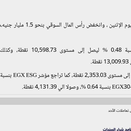
في مستهل تعاملات، اليوم الإثنين ، وانخفض رأس المال ال
وهبط المؤشر الرئيسي للسوق "EGX30" بنسبة 0.48 % ليصل إلى مستو
عاملات الأحد
نامج شراء السندات