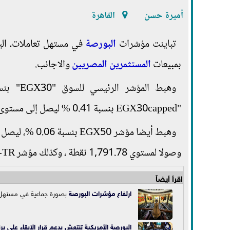
أميرة حسن
القاهرة
تباينت مؤشرات
البورصة
بمبيعات
المستثمرين المصريين
والاجانب.
"EGX30capped بنسبة 0.41 % ليصل إلى مستوى 13,009.93 نقطة.
وصولا لمستوي 1,791.78 نقطة ، وكذلك مؤشر EGX30-TR بنسبة 0.64 %، وصولا الي 4,131.39 نقطة.
اقرأ أيضاً
ارتفاع
مؤشرات البورصة
بصورة جماعية في مستهل ت
البورصة الأمريكية تنتعش بدعم قرار الإبقاء على بر