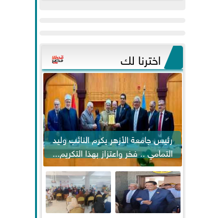
عيد
مواكبة خطوات
الفطر..ويحتشدون
الرئيس السيسي...
وسط آلاف...
اخترنا لك
رئيس جامعة الأزهر يكرم النائب وليد
التمامي .. فخر واعتزاز بهذا التكريم...