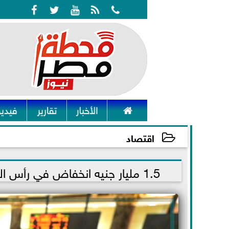






الأخبار
تقارير
فيديو
اقتصاد
2021-09-27 11:57:01
1.5 مليار جنيه انخفاض في رأس المال السوقي في مستهل تعاملات البورصة الإثنين