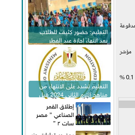
سوقي بنحو 1.5 مليار جنيه،مدفوعة
التعليم: حضور كثيف للطلاب
بعد انتهاء إجازة عيد الفطر
لاستكمال المناهج
ى 10,598.73 نقطة، وكذلك مؤشر
وهبط أيضا مؤشر EGX50 بنسبة 0.06 %، ليصل إلى مستوى 2,353.03 نقطة، كما تراجع مؤشر EGX ESG بنسبة 0.1 %
التعليم تشدد على الانتهاء من
مناهج الترم الثاني 2024 قبل
الامتحانات
إطلاق القمر
الصناعي ” مصر
سات ٢ ”
بحضور قيادات حزب