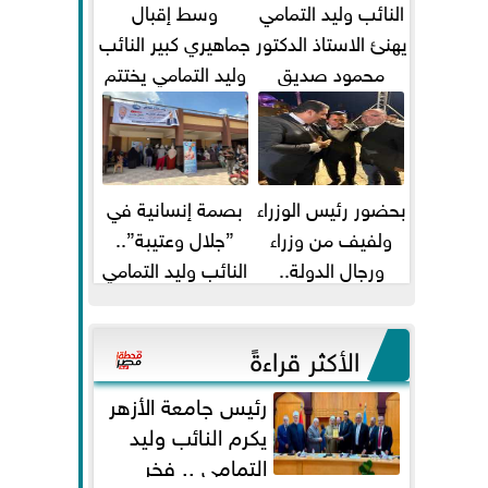
النائب وليد التمامي
وسط إقبال
يهنئ الاستاذ الدكتور
جماهيري كبير النائب
محمود صديق
وليد التمامي يختتم
تكليفة قائم باعمال
أضخم قافلة طبية
...
مجانية...
بحضور رئيس الوزراء
بصمة إنسانية في
ولفيف من وزراء
”جلال وعتيبة”..
ورجال الدولة..
النائب وليد التمامي
النائبان وليد التمامي
والبروفيسور جمال
ومحمد...
شيحة يداويان...
الأكثر قراءةً
رئيس جامعة الأزهر
يكرم النائب وليد
التمامي .. فخر