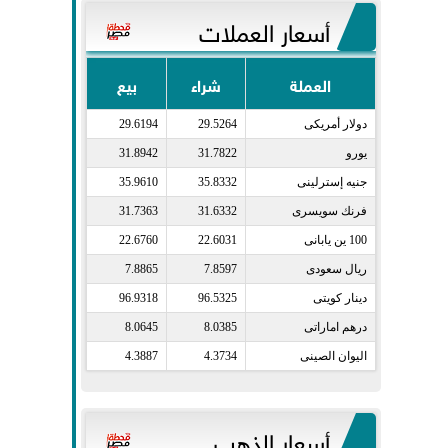
أسعار العملات
العملة
شراء
بيع
دولار أمريكى​
29.5264
29.6194
يورو​
31.7822
31.8942
جنيه إسترلينى​
35.8332
35.9610
فرنك سويسرى​
31.6332
31.7363
100 ين يابانى​
22.6031
22.6760
ريال سعودى​
7.8597
7.8865
دينار كويتى​
96.5325
96.9318
درهم اماراتى​
8.0385
8.0645
اليوان الصينى​
4.3734
4.3887
أسعار الذهب