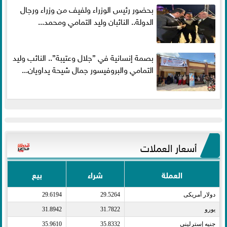
بحضور رئيس الوزراء ولفيف من وزراء ورجال
الدولة.. النائبان وليد التمامي ومحمد...
بصمة إنسانية في ”جلال وعتيبة”.. النائب وليد
التمامي والبروفيسور جمال شيحة يداويان...
أسعار العملات
العملة
شراء
بيع
دولار أمريكى​
29.5264
29.6194
يورو​
31.7822
31.8942
جنيه إسترلينى​
35.8332
35.9610