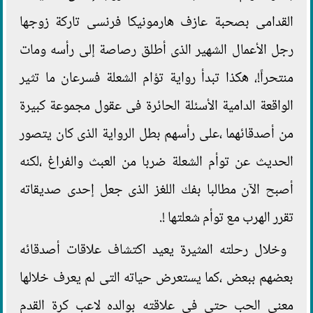
القدامى بصحبة عازف هارمونيكا فرنسى تاركة زوجها
رجل الأعمال الشهير الذى أطلق رصاصة إلى رأسه ومات
منتحراً!، هكذا تبدأ رواية تؤام الشعلة فسرعان ما تثير
الواقعة الدامية الأسئلة الحائرة فى عقول مجموعة كبيرة
من أصدقائهما ،على رأسهم بطل الرواية الذى كان يتصور
الحديث عن توأم الشعلة ضربا من العبث والفراغ ،لكنه
أصبح الآن مطالبا بفك اللغز الذى جعل إحدى صديقاته
تقرر الهرب مع توأم شعلتها !.
وخلال رحلته المثيرة يعيد اكتشاف علاقات أصدقائه
بعضهم ببعض ،كما يستعرض حياته التى لم يعرف خلالها
معنى الحب حتى فى علاقته بوالده لاعب كرة القدم