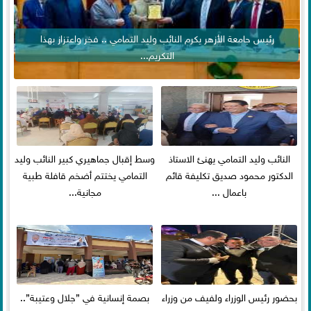
رئيس جامعة الأزهر يكرم النائب وليد التمامي .. فخر واعتزاز بهذا
التكريم...
النائب وليد التمامي يهنئ الاستاذ
وسط إقبال جماهيري كبير النائب وليد
الدكتور محمود صديق تكليفة قائم
التمامي يختتم أضخم قافلة طبية
باعمال ...
مجانية...
بحضور رئيس الوزراء ولفيف من وزراء
بصمة إنسانية في ”جلال وعتيبة”..