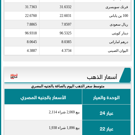
فرنك سويسرى​
31.6332
31.7363
100 ين يابانى​
22.6031
22.6760
ريال سعودى​
7.8597
7.8865
دينار كويتى​
96.5325
96.9318
درهم اماراتى​
8.0385
8.0645
اليوان الصينى​
4.3734
4.3887
أسعار الذهب
متوسط سعر الذهب اليوم بالصاغة بالجنيه المصري
الوحدة والعيار
الأسعار بالجنيه المصري
عيار 24
بيع 2,069 شراء 2,114
عيار 22
بيع 1,896 شراء 1,938