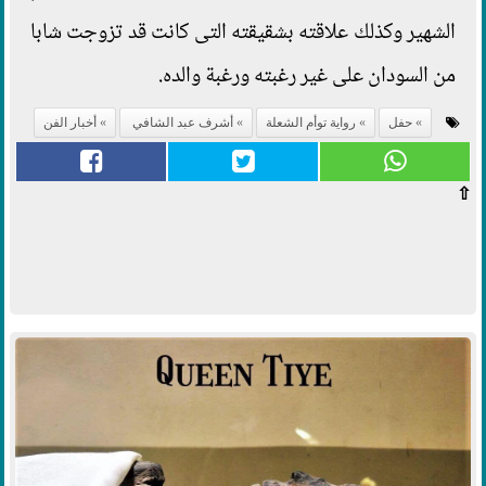
الشهير وكذلك علاقته بشقيقته التى كانت قد تزوجت شابا
من السودان على غير رغبته ورغبة والده.
حفل
رواية توأم الشعلة
أشرف عبد الشافي
أخبار الفن
⇧