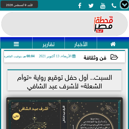




الأحد 9 أغسطس 2026

الأخبار
تقارير

فن وثقافة
الأربعاء، 13 أكتوبر 2021
08:04 مـ
بتوقيت القاهرة
2021-10-13 20:04:41
السبت.. أول حفل توقيع رواية «توأم
الشعلة» لأشرف عبد الشافي