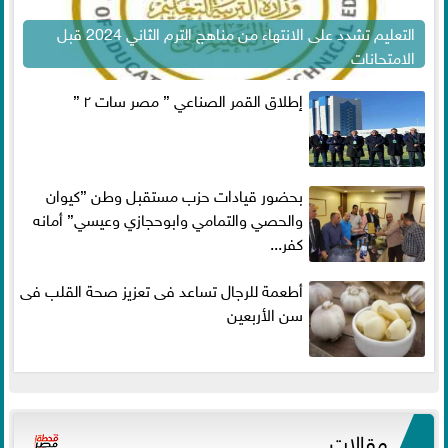
التعليم تشدد على الانتهاء من مناهج الترم الثاني 2024 قبل
الامتحانات
إطلاق القمر الصناعي ” مصر سات ٢ ”
بحضور قيادات حزب مستقبل وطن ”كيوان
والحصي والتمامي وابوحجازي وعيسي” أمانه
كفر...
أطعمة للرجال تساعد فى تعزيز صحة القلب فى
سن الأربعين
مقالات