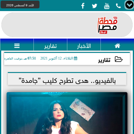




الأحد 9 أغسطس 2026

الأخبار
تقارير

تقارير
الثلاثاء، 12 أكتوبر 2021
07:51 مـ
بتوقيت القاهرة
2021-10-12 19:51:16
بالفيديو.. هدى تطرح كليب ”جامدة”