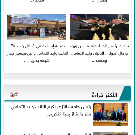
بحضور رئيس الوزراء ولفيف من وزراء
بصمة إنسانية في ”جلال وعتيبة”..
ورجال الدولة.. النائبان وليد التمامي
النائب وليد التمامي والبروفيسور جمال
ومحمد...
شيحة يداويان...
الأكثر قراءةً
رئيس جامعة الأزهر يكرم النائب وليد التمامي ..
فخر واعتزاز بهذا التكريم...
النائب وليد التمامي يهنئ الاستاذ الدكتور