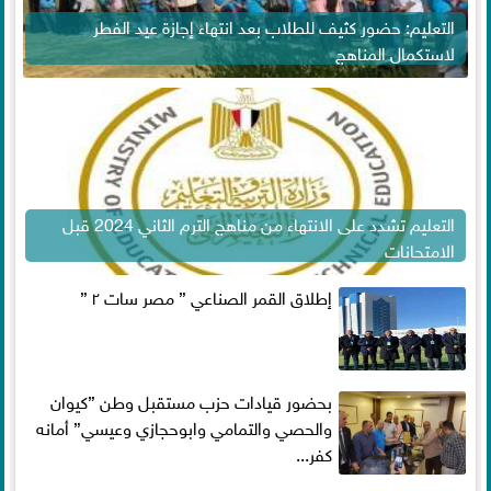
التعليم: حضور كثيف للطلاب بعد انتهاء إجازة عيد الفطر
لاستكمال المناهج
التعليم تشدد على الانتهاء من مناهج الترم الثاني 2024 قبل
الامتحانات
إطلاق القمر الصناعي ” مصر سات ٢ ”
بحضور قيادات حزب مستقبل وطن ”كيوان
والحصي والتمامي وابوحجازي وعيسي” أمانه
كفر...