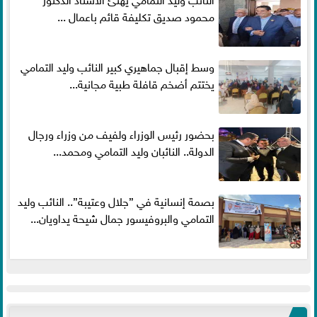
محمود صديق تكليفة قائم باعمال ...
وسط إقبال جماهيري كبير النائب وليد التمامي
يختتم أضخم قافلة طبية مجانية...
بحضور رئيس الوزراء ولفيف من وزراء ورجال
الدولة.. النائبان وليد التمامي ومحمد...
بصمة إنسانية في ”جلال وعتيبة”.. النائب وليد
التمامي والبروفيسور جمال شيحة يداويان...