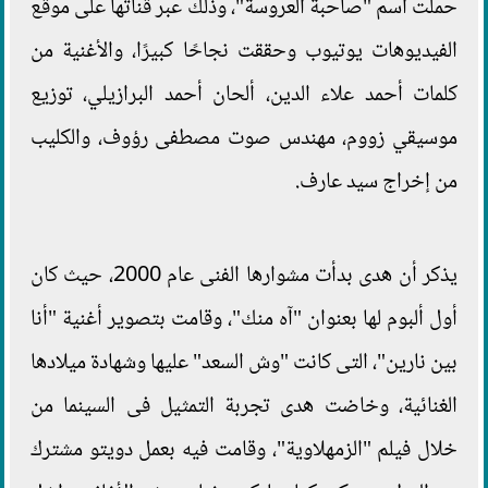
حملت اسم "صاحبة العروسة"، وذلك عبر قناتها على موقع
الفيديوهات يوتيوب وحققت نجاحًا كبيرًا، والأغنية من
كلمات أحمد علاء الدين، ألحان أحمد البرازيلي، توزيع
موسيقي زووم، مهندس صوت مصطفى رؤوف، والكليب
من إخراج سيد عارف.
يذكر أن هدى بدأت مشوارها الفنى عام 2000، حيث كان
أول ألبوم لها بعنوان "آه منك"، وقامت بتصوير أغنية "أنا
بين نارين"، التى كانت "وش السعد" عليها وشهادة ميلادها
الغنائية، وخاضت هدى تجربة التمثيل فى السينما من
خلال فيلم "الزمهلاوية"، وقامت فيه بعمل دويتو مشترك