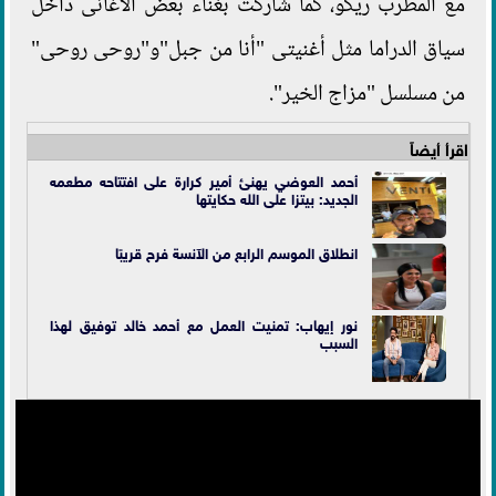
مع المطرب ريكو، كما شاركت بغناء بعض الأغانى داخل
سياق الدراما مثل أغنيتى "أنا من جبل"و"روحى روحى"
من مسلسل "مزاج الخير".
اقرأ أيضاً
أحمد العوضي يهنئ أمير كرارة على افتتاحه مطعمه
الجديد: بيتزا على الله حكايتها
انطلاق الموسم الرابع من الآنسة فرح قريبًا
نور إيهاب: تمنيت العمل مع أحمد خالد توفيق لهذا
السبب