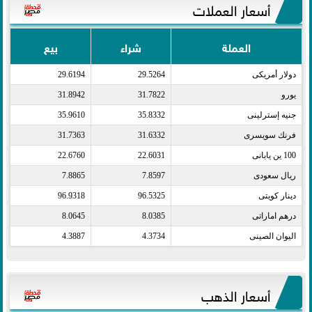
أسعار العملات
العملة
شراء
بيع
دولار أمريكى​
29.5264
29.6194
يورو​
31.7822
31.8942
جنيه إسترلينى​
35.8332
35.9610
فرنك سويسرى​
31.6332
31.7363
100 ين يابانى​
22.6031
22.6760
ريال سعودى​
7.8597
7.8865
دينار كويتى​
96.5325
96.9318
درهم اماراتى​
8.0385
8.0645
اليوان الصينى​
4.3734
4.3887
أسعار الذهب