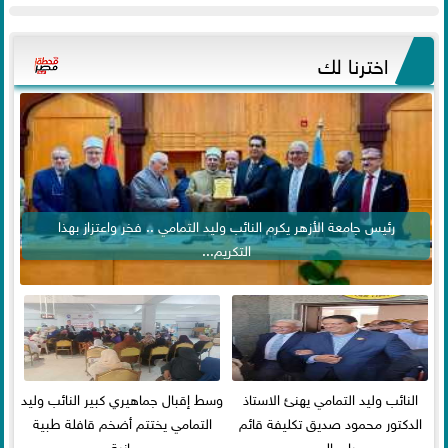
اخترنا لك
رئيس جامعة الأزهر يكرم النائب وليد التمامي .. فخر واعتزاز بهذا
التكريم...
النائب وليد التمامي يهنئ الاستاذ
وسط إقبال جماهيري كبير النائب وليد
الدكتور محمود صديق تكليفة قائم
التمامي يختتم أضخم قافلة طبية
باعمال ...
مجانية...