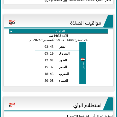
مواقيت الصلاة
الأحد
10:32 صـ
24
صفر
1448 هـ
09
أغسطس
2026 م
الفجر
03:43
الشروق
05:19
الظهر
12:01
مصر
العصر
15:37
المغرب
18:43
العشاء
20:08
استطلاع الرأي
استطلاع الرأي: اضغط للتحميل