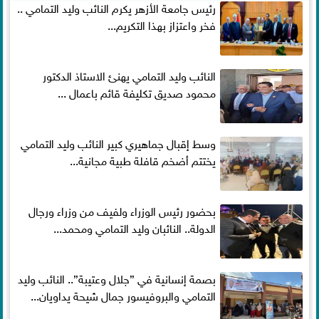
رئيس جامعة الأزهر يكرم النائب وليد التمامي ..
فخر واعتزاز بهذا التكريم...
النائب وليد التمامي يهنئ الاستاذ الدكتور
محمود صديق تكليفة قائم باعمال ...
وسط إقبال جماهيري كبير النائب وليد التمامي
يختتم أضخم قافلة طبية مجانية...
بحضور رئيس الوزراء ولفيف من وزراء ورجال
الدولة.. النائبان وليد التمامي ومحمد...
بصمة إنسانية في ”جلال وعتيبة”.. النائب وليد
التمامي والبروفيسور جمال شيحة يداويان...