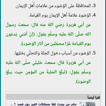
المحافظةُ على الوُضوء من علاماتِ أهل الإيمان.
الوُضوءُ علامةُ أهل الإيمان يوم القيامة.
عن أبي هُرَيرةَ رَضِيَ اللهُ عنه قال: سمعتُ رسولَ
الله صلَّى اللهُ عليه وسلَّم يقول: (إنَّ أمَّتي يُدعَون
يوم القيامة غُرًّا محجَّلين من آثارِ الوُضوء).
الوُضوء من أسباب دخول الجنَّة والتحلِّي بحُليِّها.
عن أبي هُرَيرةَ قال: سمعتُ خليلي صلَّى اللهُ عليه
وسلَّم يقول: (تَبلُغ الحِليةُ من المؤمِن حيث يبلُغ
الوضوءُ).
اقرأ أيضاً
حكم من يحدث تلفًا بممتلكات الغير دون قصد ؟ ..