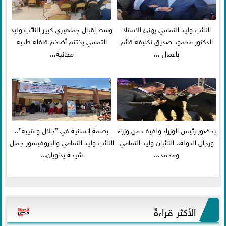
النائب وليد التمامي يهنئ الاستاذ
وسط إقبال جماهيري كبير النائب وليد
الدكتور محمود صديق تكليفة قائم
التمامي يختتم أضخم قافلة طبية
باعمال ...
مجانية...
بحضور رئيس الوزراء ولفيف من وزراء
بصمة إنسانية في ”جلال وعتيبة”..
ورجال الدولة.. النائبان وليد التمامي
النائب وليد التمامي والبروفيسور جمال
ومحمد...
شيحة يداويان...
الأكثر قراءةً