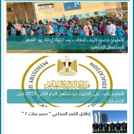
التعليم: حضور كثيف للطلاب بعد انتهاء إجازة عيد الفطر
لاستكمال المناهج
التعليم تشدد على الانتهاء من مناهج الترم الثاني 2024 قبل
الامتحانات
إطلاق القمر الصناعي ” مصر سات ٢ ”