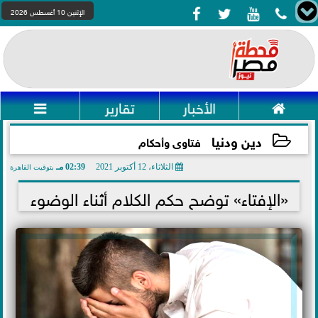




الإثنين 10 أغسطس 2026

الأخبار
تقارير

دين ودنيا
فتاوى وأحكام
الثلاثاء، 12 أكتوبر 2021
02:39 مـ
بتوقيت القاهرة
2021-10-12 14:39:42
«الإفتاء» توضح حكم الكلام أثناء الوضوء