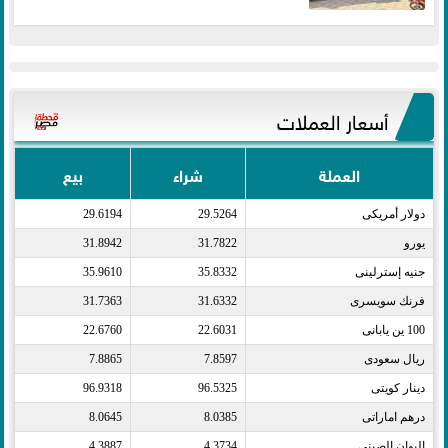
أسعار العملات
العملة
شراء
بيع
دولار أمريكى​
29.5264
29.6194
يورو​
31.7822
31.8942
جنيه إسترلينى​
35.8332
35.9610
فرنك سويسرى​
31.6332
31.7363
100 ين يابانى​
22.6031
22.6760
ريال سعودى​
7.8597
7.8865
دينار كويتى​
96.5325
96.9318
درهم اماراتى​
8.0385
8.0645
اليوان الصينى​
4.3734
4.3887