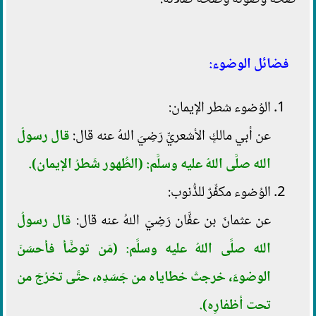
فضائل الوضوء:
الوُضوء شطر الإيمان:
عن أبي مالكٍ الأشعريِّ رَضِيَ اللهُ عنه قال:
قال رسولُ
الله صلَّى اللهُ عليه وسلَّم: (الطُّهور شَطرُ الإيمان).
الوُضوء مكفِّرٌ للذُّنوب:
عن عثمانَ بن عفَّان رَضِيَ اللهُ عنه قال:
قال رسولُ
الله صلَّى اللهُ عليه وسلَّم: (مَن توضَّأ فأحسَنَ
الوضوءَ، خرجتْ خطاياه من جَسَدِه، حتَّى تخرُجَ من
تحت أظفارِه).