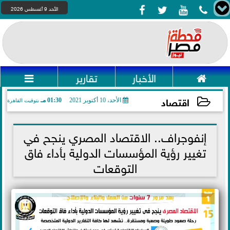




الأحد 9 أغسطس 2026

الأخبار
تقارير

اقتصاد
الأحد، 10 أكتوبر 2021
01:30 مـ
بتوقيت القاهرة
2021-10-10 13:30:06
إنفوجراف.. الاقتصاد المصري ينجح في
تغيير رؤية المؤسسات الدولية بأداء فاق
التوقعات