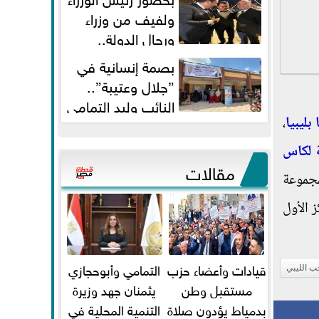
ولفيف من وزراء
ورجال الدولة..
النائبان وليد التمامي ومحمد...
بصمة إنسانية في
”جلال وعتيبة”..
النائب وليد التمامي
بليبيا
،
والبروفيسور جمال شيحة يداويان...
ة لكاس
مقالات
مجموعة
 الأول
قيادات وأعضاء حزب
التمامي وأبوحجازي
ب الليبي
مستقبل وطن
يثمنان جهد وزيرة
بدمياط يؤدون صلاة
التنمية المحلية في