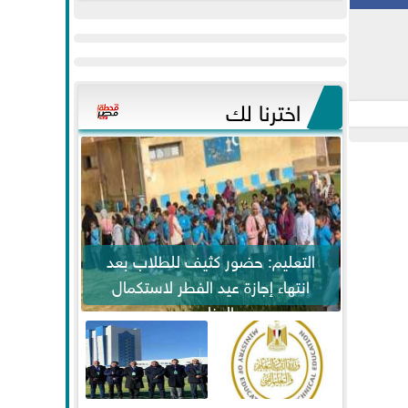
عيد
مواكبة خطوات
الفطر..ويحتشدون
الرئيس السيسي...
وسط آلاف...
اخترنا لك
التعليم: حضور كثيف للطلاب بعد
انتهاء إجازة عيد الفطر لاستكمال
المناهج