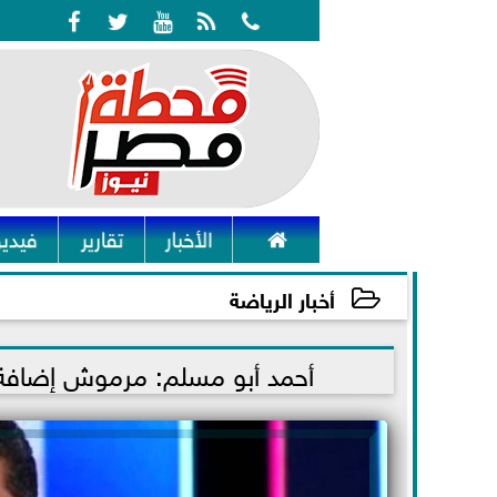






الأخبار
تقارير
فيديو
أخبار الرياضة
2021-10-10 13:05:02
أحمد أبو مسلم: مرموش إضافة ل