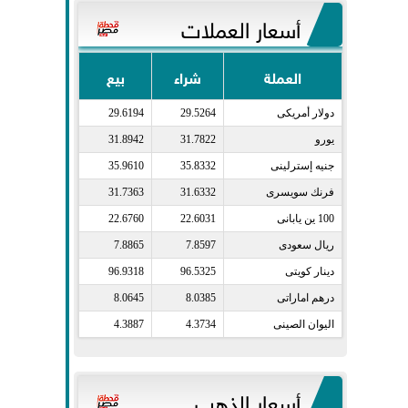
أسعار العملات
العملة
شراء
بيع
دولار أمريكى​
29.5264
29.6194
يورو​
31.7822
31.8942
جنيه إسترلينى​
35.8332
35.9610
فرنك سويسرى​
31.6332
31.7363
100 ين يابانى​
22.6031
22.6760
ريال سعودى​
7.8597
7.8865
دينار كويتى​
96.5325
96.9318
درهم اماراتى​
8.0385
8.0645
اليوان الصينى​
4.3734
4.3887
أسعار الذهب