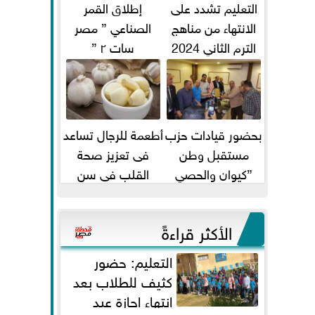
التعليم تشدد على
إطلاق القمر
الانتهاء من مناهج
الصناعي ” مصر
الترم الثاني 2024
سات ٢ ”
قبل الامتحانات
بحضور قيادات حزب
أطعمة للرجال تساعد
مستقبل وطن
فى تعزيز صحة
”كيوان والحصي
القلب فى سن
والتمامي وابوحجازي
الأربعين
وعيسي” أمانه كفر...
الأكثر قراءةً
التعليم: حضور
كثيف للطلاب بعد
انتهاء إجازة عيد