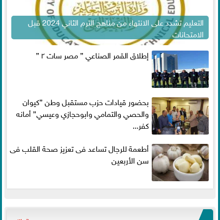
التعليم تشدد على الانتهاء من مناهج الترم الثاني 2024 قبل
الامتحانات
إطلاق القمر الصناعي ” مصر سات ٢ ”
بحضور قيادات حزب مستقبل وطن ”كيوان
والحصي والتمامي وابوحجازي وعيسي” أمانه
كفر...
أطعمة للرجال تساعد فى تعزيز صحة القلب فى
سن الأربعين