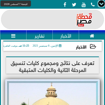




الجمعة 7 أغسطس 2026

الأخبار
تقارير

الأخبار
الإثنين، 6 سبتمبر 2021
11:25 صـ
بتوقيت القاهرة
2021-09-06 11:25:09
تعرف على نتائج ومجموع كليات تنسيق
المرحلة الثانية والكليات المتبقية