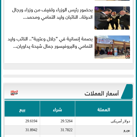
بحضور رئيس الوزراء ولفيف من وزراء ورجال
الدولة.. النائبان وليد التمامي ومحمد...
بصمة إنسانية في ”جلال وعتيبة”.. النائب وليد
التمامي والبروفيسور جمال شيحة يداويان...
أسعار العملات
العملة
شراء
بيع
دولار أمريكى​
29.5264
29.6194
يورو​
31.7822
31.8942