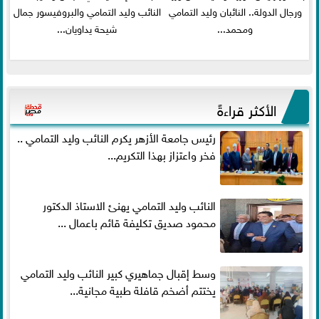
ورجال الدولة.. النائبان وليد التمامي
النائب وليد التمامي والبروفيسور جمال
ومحمد...
شيحة يداويان...
الأكثر قراءةً
رئيس جامعة الأزهر يكرم النائب وليد التمامي ..
فخر واعتزاز بهذا التكريم...
النائب وليد التمامي يهنئ الاستاذ الدكتور
محمود صديق تكليفة قائم باعمال ...
وسط إقبال جماهيري كبير النائب وليد التمامي
يختتم أضخم قافلة طبية مجانية...