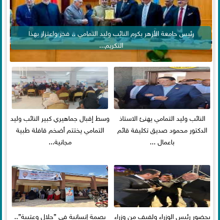
رئيس جامعة الأزهر يكرم النائب وليد التمامي .. فخر واعتزاز بهذا
التكريم...
النائب وليد التمامي يهنئ الاستاذ
وسط إقبال جماهيري كبير النائب وليد
الدكتور محمود صديق تكليفة قائم
التمامي يختتم أضخم قافلة طبية
باعمال ...
مجانية...
بحضور رئيس الوزراء ولفيف من وزراء
بصمة إنسانية في ”جلال وعتيبة”..