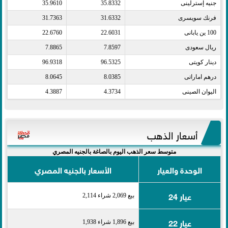
جنيه إسترلينى​
35.8332
35.9610
فرنك سويسرى​
31.6332
31.7363
100 ين يابانى​
22.6031
22.6760
ريال سعودى​
7.8597
7.8865
دينار كويتى​
96.5325
96.9318
درهم اماراتى​
8.0385
8.0645
اليوان الصينى​
4.3734
4.3887
أسعار الذهب
متوسط سعر الذهب اليوم بالصاغة بالجنيه المصري
الوحدة والعيار
الأسعار بالجنيه المصري
عيار 24
بيع 2,069 شراء 2,114
عيار 22
بيع 1,896 شراء 1,938