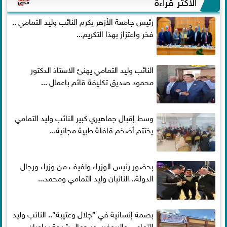
الأكثر قراءةً
رئيس جامعة الأزهر يكرم النائب وليد التمامي ..
فخر واعتزاز بهذا التكريم...
النائب وليد التمامي يهنئ الاستاذ الدكتور
محمود صديق تكليفة قائم باعمال ...
وسط إقبال جماهيري كبير النائب وليد التمامي
يختتم أضخم قافلة طبية مجانية...
بحضور رئيس الوزراء ولفيف من وزراء ورجال
الدولة.. النائبان وليد التمامي ومحمد...
بصمة إنسانية في ”جلال وعتيبة”.. النائب وليد
التمامي والبروفيسور جمال شيحة يداويان...