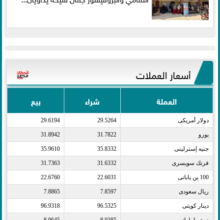
أسعار العملات
العملة
شراء
بيع
دولار أمريكى​
29.5264
29.6194
يورو​
31.7822
31.8942
جنيه إسترلينى​
35.8332
35.9610
فرنك سويسرى​
31.6332
31.7363
100 ين يابانى​
22.6031
22.6760
ريال سعودى​
7.8597
7.8865
دينار كويتى​
96.5325
96.9318
درهم اماراتى​
8.0385
8.0645