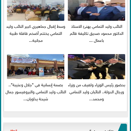
النائب وليد التمامي يهنئ الاستاذ
وسط إقبال جماهيري كبير النائب وليد
الدكتور محمود صديق تكليفة قائم
التمامي يختتم أضخم قافلة طبية
باعمال ...
مجانية...
بحضور رئيس الوزراء ولفيف من وزراء
بصمة إنسانية في ”جلال وعتيبة”..
ورجال الدولة.. النائبان وليد التمامي
النائب وليد التمامي والبروفيسور جمال
ومحمد...
شيحة يداويان...