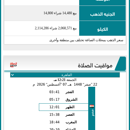
الجنيه الذهب
بيع 14,480 شراء 14,800
الكيلو
بيع 2,068,571 شراء 2,114,286
سعر الذهب بمحلات الصاغة تختلف بين منطقة وأخرى
مواقيت الصلاة
الجمعة
12:21 مـ
22
صفر
1448 هـ
07
أغسطس
2026 م
الفجر
03:41
الشروق
05:17
الظهر
12:01
مصر
العصر
15:38
المغرب
18:44
العشاء
20:10