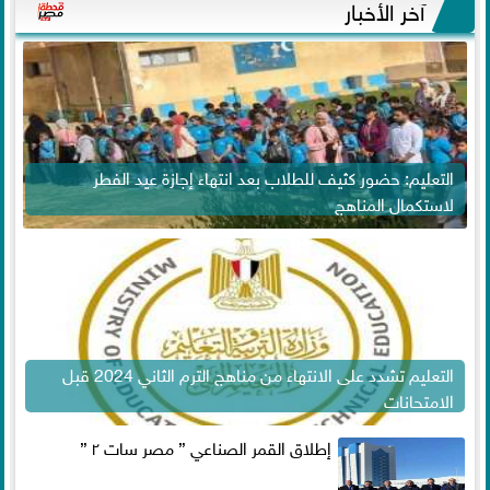
آخر الأخبار
التعليم: حضور كثيف للطلاب بعد انتهاء إجازة عيد الفطر
لاستكمال المناهج
التعليم تشدد على الانتهاء من مناهج الترم الثاني 2024 قبل
الامتحانات
إطلاق القمر الصناعي ” مصر سات ٢ ”