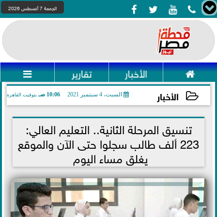




الجمعة 7 أغسطس 2026

الأخبار
تقارير

الأخبار
السبت، 4 سبتمبر 2021
10:06 صـ
بتوقيت القاهرة
2021-09-04 10:06:40
تنسيق المرحلة الثانية.. التعليم العالي:
223 ألف طالب سجلوا حتى الآن والموقع
يغلق مساء اليوم