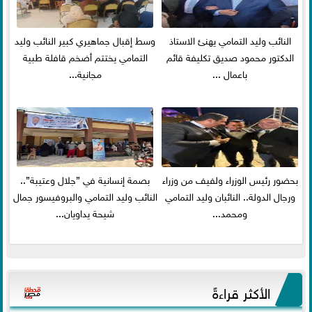
النائب وليد التمامي يهنئ الاستاذ
وسط إقبال جماهيري كبير النائب وليد
الدكتور محمود صديق تكليفة قائم
التمامي يختتم أضخم قافلة طبية
باعمال ...
مجانية...
بحضور رئيس الوزراء ولفيف من وزراء
بصمة إنسانية في ”جلال وعتيبة”..
ورجال الدولة.. النائبان وليد التمامي
النائب وليد التمامي والبروفيسور جمال
ومحمد...
شيحة يداويان...
الأكثر قراءةً