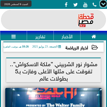




السبت 8 أغسطس 2026

الأخبار
تقارير

أخبار الرياضة
الجمعة، 23 يوليو 2021
10:26 مـ
بتوقيت القاهرة
2021-07-23 22:26:17
مشوار نور الشربيني ”ملكة الاسكواش”..
تفوقت على مثلها الأعلى وفازت بـ5
بطولات عالم