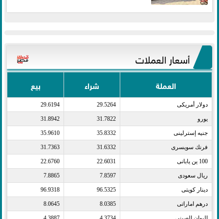
أسعار العملات
العملة
شراء
بيع
دولار أمريكى​
29.5264
29.6194
يورو​
31.7822
31.8942
جنيه إسترلينى​
35.8332
35.9610
فرنك سويسرى​
31.6332
31.7363
100 ين يابانى​
22.6031
22.6760
ريال سعودى​
7.8597
7.8865
دينار كويتى​
96.5325
96.9318
درهم اماراتى​
8.0385
8.0645
اليوان الصينى​
4.3734
4.3887