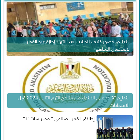
التعليم: حضور كثيف للطلاب بعد انتهاء إجازة عيد الفطر
لاستكمال المناهج
التعليم تشدد على الانتهاء من مناهج الترم الثاني 2024 قبل
الامتحانات
إطلاق القمر الصناعي ” مصر سات ٢ ”