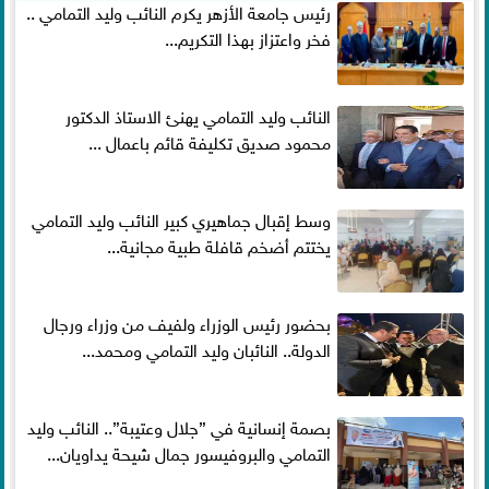
رئيس جامعة الأزهر يكرم النائب وليد التمامي ..
فخر واعتزاز بهذا التكريم...
النائب وليد التمامي يهنئ الاستاذ الدكتور
محمود صديق تكليفة قائم باعمال ...
وسط إقبال جماهيري كبير النائب وليد التمامي
يختتم أضخم قافلة طبية مجانية...
بحضور رئيس الوزراء ولفيف من وزراء ورجال
الدولة.. النائبان وليد التمامي ومحمد...
بصمة إنسانية في ”جلال وعتيبة”.. النائب وليد
التمامي والبروفيسور جمال شيحة يداويان...