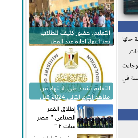
التعليم: حضور كثيف للطلاب
ة حاليًا
بعد انتهاء إجازة عيد الفطر
لاستكمال المناهج
نهائية بنتيجة 3-1 في مباراة استغرقت 53 دقيقة، وجاءت
 الخامسة في
التعليم تشدد على الانتهاء من
مناهج الترم الثاني 2024 قبل
الامتحانات
إطلاق القمر
الصناعي ” مصر
سات ٢ ”
بحضور قيادات حزب