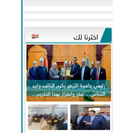
عيد
مواكبة خطوات
الفطر..ويحتشدون
الرئيس السيسي...
وسط آلاف...
اخترنا لك
رئيس جامعة الأزهر يكرم النائب وليد
التمامي .. فخر واعتزاز بهذا التكريم...