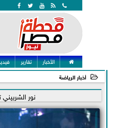






الأخبار
تقارير
فيديو
أخبار الرياضة
2021-07-23 04:29:16
نور الشربيني 