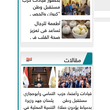
مستقبل وطن
”كيوان والحصي
والتمامي وابوحجازي وعيسي” أمانه
أطعمة للرجال
كفر...
تساعد فى تعزيز
صحة القلب فى
سن الأربعين
مقالات
قيادات وأعضاء حزب
التمامي وأبوحجازي
مستقبل وطن
يثمنان جهد وزيرة
بدمياط يؤدون صلاة
التنمية المحلية في