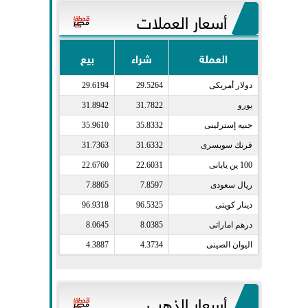
أسعار العملات
العملة
شراء
بيع
دولار أمريكى​
29.5264
29.6194
يورو​
31.7822
31.8942
جنيه إسترلينى​
35.8332
35.9610
فرنك سويسرى​
31.6332
31.7363
100 ين يابانى​
22.6031
22.6760
ريال سعودى​
7.8597
7.8865
دينار كويتى​
96.5325
96.9318
درهم اماراتى​
8.0385
8.0645
اليوان الصينى​
4.3734
4.3887
أسعار الذهب