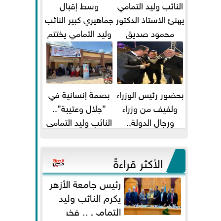
النائب وليد التمامي
وسط إقبال
يهنئ الاستاذ الدكتور
جماهيري كبير النائب
محمود صديق
وليد التمامي يختتم
تكليفة قائم باعمال
أضخم قافلة طبية
...
مجانية...
بحضور رئيس الوزراء
بصمة إنسانية في
ولفيف من وزراء
”جلال وعتيبة”..
ورجال الدولة..
النائب وليد التمامي
النائبان وليد التمامي
والبروفيسور جمال
ومحمد...
شيحة يداويان...
الأكثر قراءةً
رئيس جامعة الأزهر
يكرم النائب وليد
التمامي .. فخر