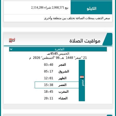
الكيلو
بيع 2,068,571 شراء 2,114,286
سعر الذهب بمحلات الصاغة تختلف بين منطقة وأخرى
مواقيت الصلاة
الخميس
05:05 مـ
21
صفر
1448 هـ
06
أغسطس
2026 م
الفجر
03:40
الشروق
05:17
الظهر
12:01
مصر
العصر
15:38
المغرب
18:45
العشاء
20:11