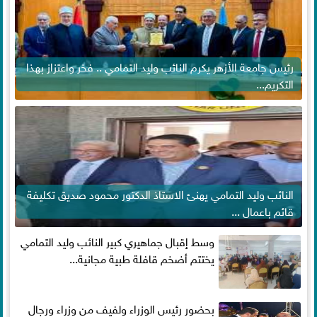
رئيس جامعة الأزهر يكرم النائب وليد التمامي .. فخر واعتزاز بهذا
التكريم...
النائب وليد التمامي يهنئ الاستاذ الدكتور محمود صديق تكليفة
قائم باعمال ...
وسط إقبال جماهيري كبير النائب وليد التمامي
يختتم أضخم قافلة طبية مجانية...
بحضور رئيس الوزراء ولفيف من وزراء ورجال