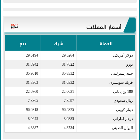
أسعار العملات
العملة
شراء
بيع
دولار أمريكى​
29.5264
29.6194
يورو​
31.7822
31.8942
جنيه إسترلينى​
35.8332
35.9610
فرنك سويسرى​
31.6332
31.7363
100 ين يابانى​
22.6031
22.6760
ريال سعودى​
7.8597
7.8865
دينار كويتى​
96.5325
96.9318
درهم اماراتى​
8.0385
8.0645
اليوان الصينى​
4.3734
4.3887