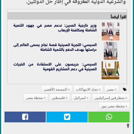
والشرعية الدولية المعروفة في إطار حل الدولتين.
اقرأ أيضاً
وزير خارجية الصين: ندعم مصر في جهود التنمية
الشاملة ومكافحة الإرهاب
السيسي: التجربة الصينية قصة نجاح يسعى العالم إلى
دراستها بهدف الدفع بالتنمية الشاملة
السيسي: حريصون على الاستفادة من الخبرات
الصينية في دعم المشاريع القومية
مصر
تجدُد الانتهاكات
المسجد الأقصى
متطرفين إسرائيليين
اسرائيل
فلسطين
محطة مصر
محطة مصر نيوز
⇧