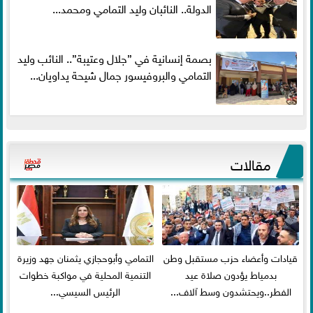
الدولة.. النائبان وليد التمامي ومحمد...
بصمة إنسانية في ”جلال وعتيبة”.. النائب وليد
التمامي والبروفيسور جمال شيحة يداويان...
مقالات
قيادات وأعضاء حزب مستقبل وطن
التمامي وأبوحجازي يثمنان جهد وزيرة
بدمياط يؤدون صلاة عيد
التنمية المحلية في مواكبة خطوات
الفطر..ويحتشدون وسط آلاف...
الرئيس السيسي...