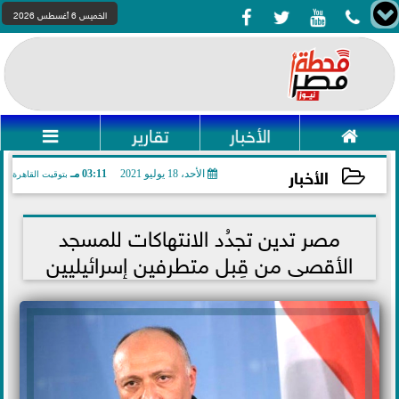




الخميس 6 أغسطس 2026

الأخبار
تقارير

الأخبار
الأحد، 18 يوليو 2021
03:11 مـ
بتوقيت القاهرة
2021-07-18 15:11:30
مصر تدين تجدُد الانتهاكات للمسجد
الأقصى من قِبل متطرفين إسرائيليين