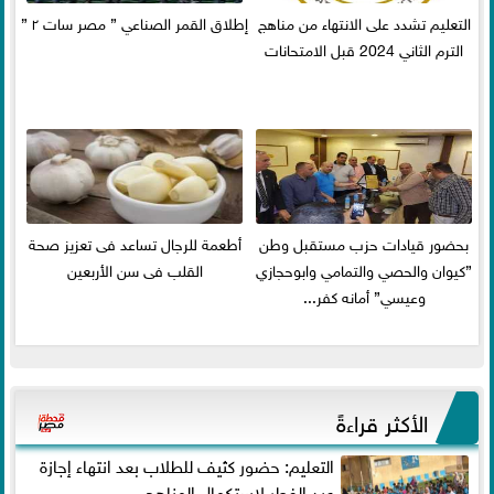
التعليم تشدد على الانتهاء من مناهج
إطلاق القمر الصناعي ” مصر سات ٢ ”
الترم الثاني 2024 قبل الامتحانات
بحضور قيادات حزب مستقبل وطن
أطعمة للرجال تساعد فى تعزيز صحة
”كيوان والحصي والتمامي وابوحجازي
القلب فى سن الأربعين
وعيسي” أمانه كفر...
الأكثر قراءةً
التعليم: حضور كثيف للطلاب بعد انتهاء إجازة
عيد الفطر لاستكمال المناهج