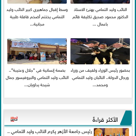
النائب وليد التمامي يهنئ الاستاذ
وسط إقبال جماهيري كبير النائب وليد
الدكتور محمود صديق تكليفة قائم
التمامي يختتم أضخم قافلة طبية
باعمال ...
مجانية...
بحضور رئيس الوزراء ولفيف من وزراء
بصمة إنسانية في ”جلال وعتيبة”..
ورجال الدولة.. النائبان وليد التمامي
النائب وليد التمامي والبروفيسور جمال
ومحمد...
شيحة يداويان...
الأكثر قراءةً
رئيس جامعة الأزهر يكرم النائب وليد التمامي ..