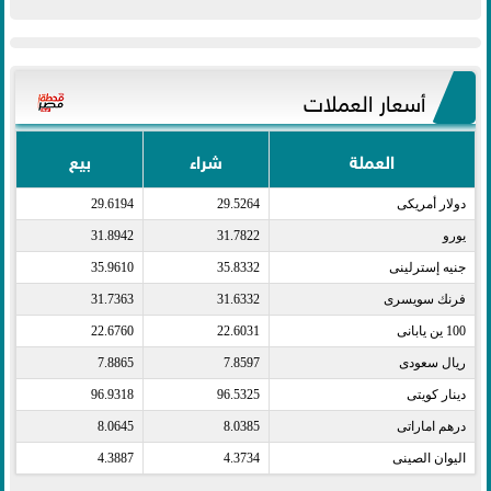
أسعار العملات
العملة
شراء
بيع
دولار أمريكى​
29.5264
29.6194
يورو​
31.7822
31.8942
جنيه إسترلينى​
35.8332
35.9610
فرنك سويسرى​
31.6332
31.7363
100 ين يابانى​
22.6031
22.6760
ريال سعودى​
7.8597
7.8865
دينار كويتى​
96.5325
96.9318
درهم اماراتى​
8.0385
8.0645
اليوان الصينى​
4.3734
4.3887