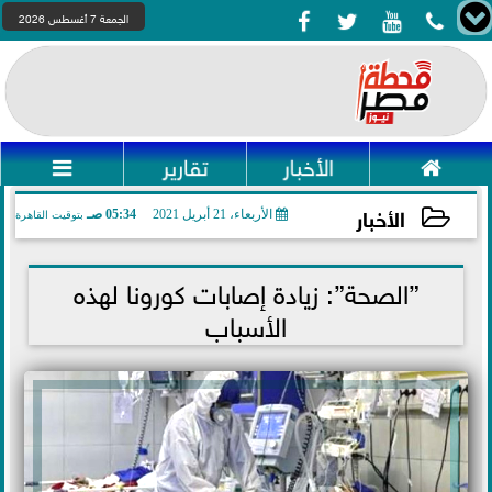




الجمعة 7 أغسطس 2026

الأخبار
تقارير

الأخبار
الأربعاء، 21 أبريل 2021
05:34 صـ
بتوقيت القاهرة
2021-04-21 05:34:07
”الصحة”: زيادة إصابات كورونا لهذه
الأسباب