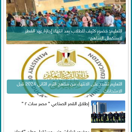
التعليم: حضور كثيف للطلاب بعد انتهاء إجازة عيد الفطر
لاستكمال المناهج
التعليم تشدد على الانتهاء من مناهج الترم الثاني 2024 قبل
الامتحانات
إطلاق القمر الصناعي ” مصر سات ٢ ”
بحضور قيادات حزب مستقبل وطن ”كيوان