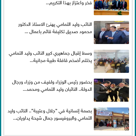
فخر واعتزاز بهذا التكريم...
النائب وليد التمامي يهنئ الاستاذ الدكتور
محمود صديق تكليفة قائم باعمال ...
وسط إقبال جماهيري كبير النائب وليد التمامي
يختتم أضخم قافلة طبية مجانية...
بحضور رئيس الوزراء ولفيف من وزراء ورجال
الدولة.. النائبان وليد التمامي ومحمد...
بصمة إنسانية في ”جلال وعتيبة”.. النائب وليد
التمامي والبروفيسور جمال شيحة يداويان...