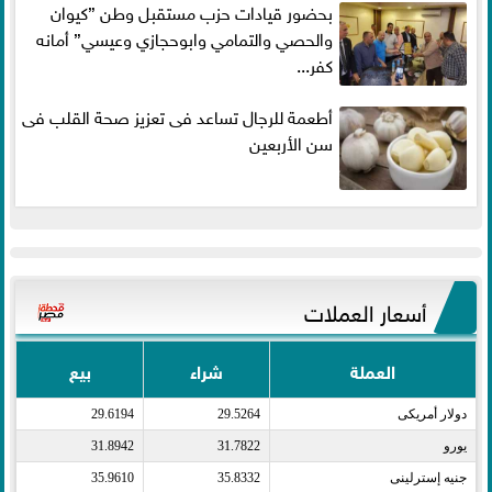
بحضور قيادات حزب مستقبل وطن ”كيوان
والحصي والتمامي وابوحجازي وعيسي” أمانه
كفر...
أطعمة للرجال تساعد فى تعزيز صحة القلب فى
سن الأربعين
أسعار العملات
العملة
شراء
بيع
دولار أمريكى​
29.5264
29.6194
يورو​
31.7822
31.8942
جنيه إسترلينى​
35.8332
35.9610