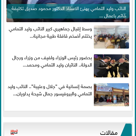
النائب وليد التمامي يهنئ الاستاذ الدكتور محمود صديق تكليفة
قائم باعمال ...
وسط إقبال جماهيري كبير النائب وليد التمامي
يختتم أضخم قافلة طبية مجانية...
بحضور رئيس الوزراء ولفيف من وزراء ورجال
الدولة.. النائبان وليد التمامي ومحمد...
بصمة إنسانية في ”جلال وعتيبة”.. النائب وليد
التمامي والبروفيسور جمال شيحة يداويان...
مقالات