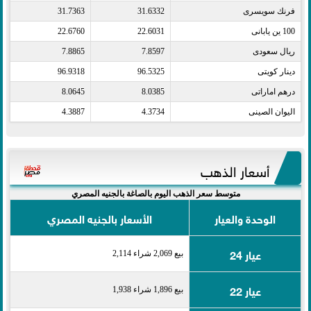
فرنك سويسرى​
31.6332
31.7363
100 ين يابانى​
22.6031
22.6760
ريال سعودى​
7.8597
7.8865
دينار كويتى​
96.5325
96.9318
درهم اماراتى​
8.0385
8.0645
اليوان الصينى​
4.3734
4.3887
أسعار الذهب
متوسط سعر الذهب اليوم بالصاغة بالجنيه المصري
الوحدة والعيار
الأسعار بالجنيه المصري
عيار 24
بيع 2,069 شراء 2,114
عيار 22
بيع 1,896 شراء 1,938