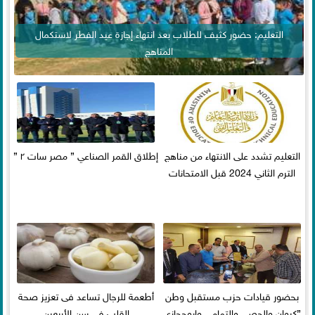
التعليم: حضور كثيف للطلاب بعد انتهاء إجازة عيد الفطر لاستكمال
المناهج
التعليم تشدد على الانتهاء من مناهج
إطلاق القمر الصناعي ” مصر سات ٢ ”
الترم الثاني 2024 قبل الامتحانات
بحضور قيادات حزب مستقبل وطن
أطعمة للرجال تساعد فى تعزيز صحة
”كيوان والحصي والتمامي وابوحجازي
القلب فى سن الأربعين