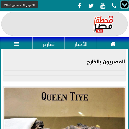




الخميس 6 أغسطس 2026

الأخبار
تقارير

المصريون بالخارج