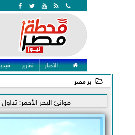






الأخبار
تقارير
فيديو
بر مصر
2022-01-24 13:09:56
موانئ البحر الأحمر: تداول 1264 طن بضائع و253 شاحنة و9 سيارات