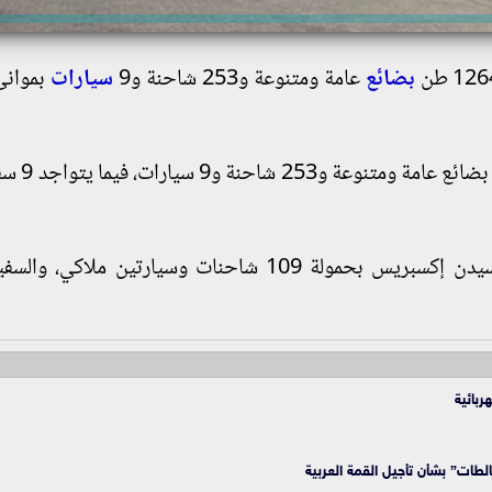
بضائع
عامة ومتنوعة و253 شاحنة و9
سيارات
بموانئ 
وقالت الهيئة إن حركة الصادرات
وذكرت أن ميناء سفاجا شهد مغادرة السفينة بوسيدن إكسبريس بحمولة 109 شاحنات وسيارتين مل
ربائية
غالطات” بشأن تأجيل القمة العربية