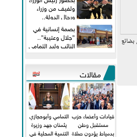
ولفيف من وزراء
ورجال الدولة..
النائبان وليد التمامي ومحمد...
بصمة إنسانية في
”جلال وعتيبة”..
فينة عمان والسفينة بريدج حيث تم تصدير 55 شاحنة بحمولة 1264 طن بضائع
النائب وليد التمامي
والبروفيسور جمال شيحة يداويان...
مقالات
قيادات وأعضاء حزب
التمامي وأبوحجازي
مستقبل وطن
يثمنان جهد وزيرة
بدمياط يؤدون صلاة
التنمية المحلية في