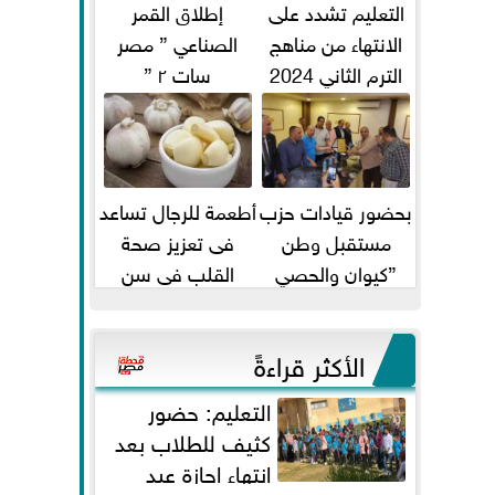
التعليم تشدد على
إطلاق القمر
الانتهاء من مناهج
الصناعي ” مصر
الترم الثاني 2024
سات ٢ ”
قبل الامتحانات
بحضور قيادات حزب
أطعمة للرجال تساعد
مستقبل وطن
فى تعزيز صحة
”كيوان والحصي
القلب فى سن
والتمامي وابوحجازي
الأربعين
وعيسي” أمانه كفر...
الأكثر قراءةً
التعليم: حضور
كثيف للطلاب بعد
انتهاء إجازة عيد