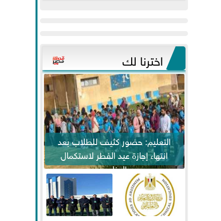
عيد
مواكبة خطوات
الفطر..ويحتشدون
الرئيس السيسي...
وسط آلاف...
اخترنا لك
التعليم: حضور كثيف للطلاب بعد
انتهاء إجازة عيد الفطر لاستكمال
المناهج