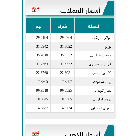
أسعار العملات
العملة
شراء
بيع
دولار أمريكى​
29.5264
29.6194
يورو​
31.7822
31.8942
جنيه إسترلينى​
35.8332
35.9610
فرنك سويسرى​
31.6332
31.7363
100 ين يابانى​
22.6031
22.6760
ريال سعودى​
7.8597
7.8865
دينار كويتى​
96.5325
96.9318
درهم اماراتى​
8.0385
8.0645
اليوان الصينى​
4.3734
4.3887
أسعار الذهب