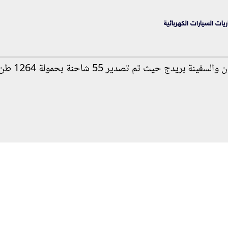
يات السيارات الكهربائية
وأوضحت أن ميناء نويبع شهد مغادرة الس