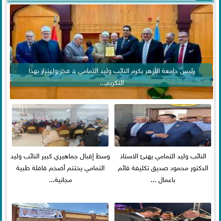
رئيس جامعة الأزهر يكرم النائب وليد التمامي .. فخر واعتزاز بهذا
التكريم...
النائب وليد التمامي يهنئ الاستاذ
وسط إقبال جماهيري كبير النائب وليد
الدكتور محمود صديق تكليفة قائم
التمامي يختتم أضخم قافلة طبية
باعمال ...
مجانية...