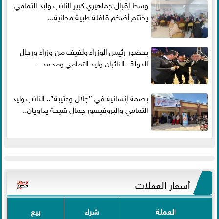
وسط إقبال جماهيري كبير النائب وليد التمامي
يختتم أضخم قافلة طبية مجانية...
بحضور رئيس الوزراء ولفيف من وزراء ورجال
الدولة.. النائبان وليد التمامي ومحمد...
بصمة إنسانية في ”جلال وعتيبة”.. النائب وليد
التمامي والبروفيسور جمال شيحة يداويان...
أسعار العملات
العملة
شراء
بيع