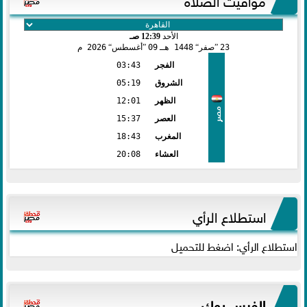
الأحد
12:39 صـ
23
صفر
1448 هـ
09
أغسطس
2026 م
الفجر
03:43
الشروق
05:19
الظهر
12:01
مصر
العصر
15:37
المغرب
18:43
العشاء
20:08
استطلاع الرأي
استطلاع الرأي: اضغط للتحميل
الفيس بوك