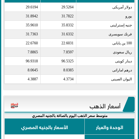
دولار أمريكى​
29.5264
29.6194
يورو​
31.7822
31.8942
جنيه إسترلينى​
35.8332
35.9610
فرنك سويسرى​
31.6332
31.7363
100 ين يابانى​
22.6031
22.6760
ريال سعودى​
7.8597
7.8865
دينار كويتى​
96.5325
96.9318
درهم اماراتى​
8.0385
8.0645
اليوان الصينى​
4.3734
4.3887
أسعار الذهب
متوسط سعر الذهب اليوم بالصاغة بالجنيه المصري
الوحدة والعيار
الأسعار بالجنيه المصري