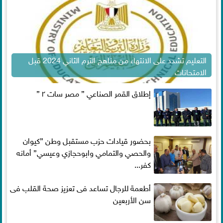
التعليم تشدد على الانتهاء من مناهج الترم الثاني 2024 قبل
الامتحانات
إطلاق القمر الصناعي ” مصر سات ٢ ”
بحضور قيادات حزب مستقبل وطن ”كيوان
والحصي والتمامي وابوحجازي وعيسي” أمانه
كفر...
أطعمة للرجال تساعد فى تعزيز صحة القلب فى
سن الأربعين