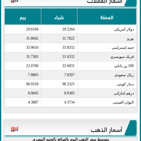
العملة
شراء
بيع
دولار أمريكى​
29.5264
29.6194
يورو​
31.7822
31.8942
جنيه إسترلينى​
35.8332
35.9610
فرنك سويسرى​
31.6332
31.7363
100 ين يابانى​
22.6031
22.6760
ريال سعودى​
7.8597
7.8865
دينار كويتى​
96.5325
96.9318
درهم اماراتى​
8.0385
8.0645
اليوان الصينى​
4.3734
4.3887
أسعار الذهب
متوسط سعر الذهب اليوم بالصاغة بالجنيه المصري