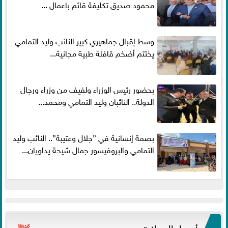
محمود صديق تكليفة قائم باعمال ...
وسط إقبال جماهيري كبير النائب وليد التمامي
يختتم أضخم قافلة طبية مجانية...
بحضور رئيس الوزراء ولفيف من وزراء ورجال
الدولة.. النائبان وليد التمامي ومحمد...
بصمة إنسانية في ”جلال وعتيبة”.. النائب وليد
التمامي والبروفيسور جمال شيحة يداويان...
أسعار العملات