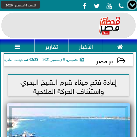




السبت 8 أغسطس 2026

الأخبار
تقارير

بر مصر
الخميس، 9 ديسمبر 2021
02:25 صـ
بتوقيت القاهرة
2021-12-09 02:25:11
إعادة فتح ميناء شرم الشيخ البحري
واستئناف الحركة الملاحية