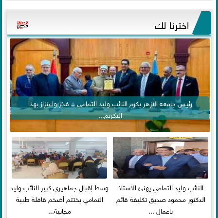
اخترنا لك
رئيس جامعة الأزهر يكرم النائب وليد التمامي .. فخر واعتزاز بهذا
التكريم...
النائب وليد التمامي يهنئ الاستاذ
وسط إقبال جماهيري كبير النائب وليد
الدكتور محمود صديق تكليفة قائم
التمامي يختتم أضخم قافلة طبية
باعمال ...
مجانية...