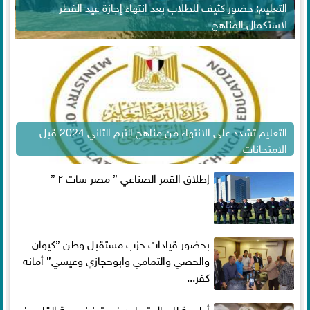
التعليم: حضور كثيف للطلاب بعد انتهاء إجازة عيد الفطر
لاستكمال المناهج
التعليم تشدد على الانتهاء من مناهج الترم الثاني 2024 قبل
الامتحانات
إطلاق القمر الصناعي ” مصر سات ٢ ”
بحضور قيادات حزب مستقبل وطن ”كيوان
والحصي والتمامي وابوحجازي وعيسي” أمانه
كفر...
أطعمة للرجال تساعد فى تعزيز صحة القلب فى