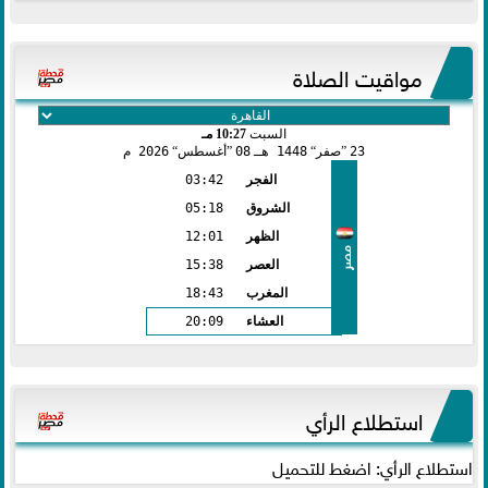
مواقيت الصلاة
السبت
10:27 مـ
23
صفر
1448 هـ
08
أغسطس
2026 م
الفجر
03:42
الشروق
05:18
الظهر
12:01
مصر
العصر
15:38
المغرب
18:43
العشاء
20:09
استطلاع الرأي
استطلاع الرأي: اضغط للتحميل