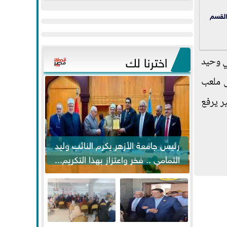
عيد
مواكبة خطوات
القسم
الفطر..ويحتشدون
الرئيس السيسي...
وسط آلاف...
اخترنا لك
ي وحيد
ل ملعب
ر يرفع
رئيس جامعة الأزهر يكرم النائب وليد
التمامي .. فخر واعتزاز بهذا التكريم...