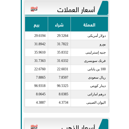
أسعار العملات
العملة
شراء
بيع
دولار أمريكى​
29.5264
29.6194
يورو​
31.7822
31.8942
جنيه إسترلينى​
35.8332
35.9610
فرنك سويسرى​
31.6332
31.7363
100 ين يابانى​
22.6031
22.6760
ريال سعودى​
7.8597
7.8865
دينار كويتى​
96.5325
96.9318
درهم اماراتى​
8.0385
8.0645
اليوان الصينى​
4.3734
4.3887
أسعار الذهب