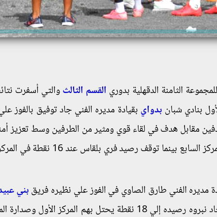
لمجموعة الثامنة الدقهلية بدوري
القسم الثالث
والتي أسفرت نتائ
أول بنادي شبان
بدواي
بقيادة مديره الفني جاد توفيق بالفوز علي
دفين مقابل هدف في لقاء قوي ومثير من الطرفين وسط تعزيز أم
ليرفع فريق شبان بدواي رصيده إلي 10 نقاط في المركز السابع بينما توقف رصيد فري
ة مديره الفني طارق الصاوي في الفوز علي نظيره فريق
بني عبيد
مدربه ياسر تحسين بهدفين دون رد ليرفع فريق اتحاد نبروه رصيده إلي 18 نقطة يحتل بهم المركز الأول