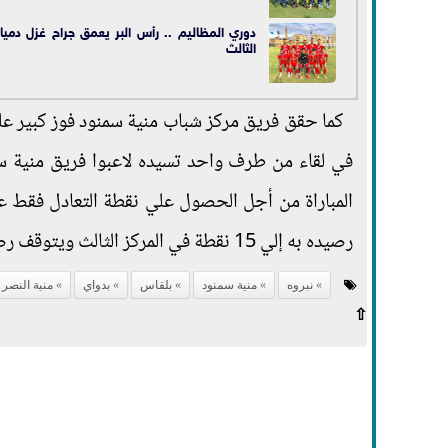
دوري المظاليم .. رأس البر يعمق جراح غزل دميا
الثالث
كما حقق فريق مركز شباب منية سمنود فوز كبير ع
في لقاء من طرف واحد تسيده لاعبوا فريق منية سمن
المباراة من أجل الحصول علي نقطة التعادل فقط عك
رصيده به إلي 15 نقطة في المركز الثالث ويتوقف رصيد الأمير عند نقطة واحدة يتذيل بها ترتيب فرق المجموعة.
نبروه
منية سمنود
بلقاس
بدواي
منية النصر
⇧