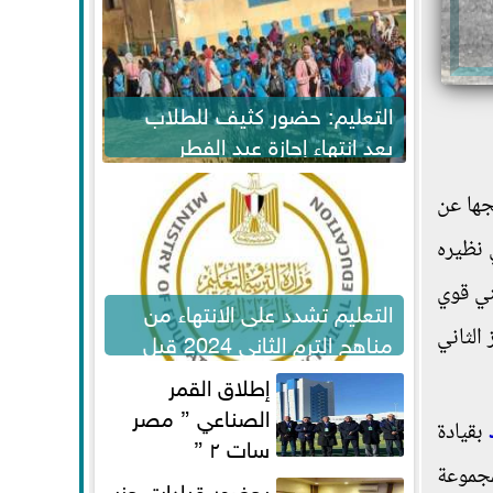
التعليم: حضور كثيف للطلاب
بعد انتهاء إجازة عيد الفطر
لاستكمال المناهج
جها عن
 نظيره
ني قوي
التعليم تشدد على الانتهاء من
 بلقاس عند 16 نقطة في المركز الثاني
مناهج الترم الثاني 2024 قبل
الامتحانات
إطلاق القمر
الصناعي ” مصر
بقيادة
سات ٢ ”
 وصدارة المجموعة
بحضور قيادات حزب