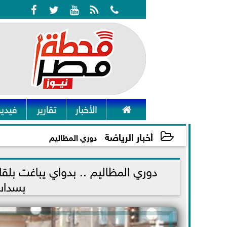






الأخبار
تقارير
فيديو
أخبار الرياضة
دوري المظاليم
2021-11-27 19:00:12
دوري المظاليم .. بدواي يباغت بلق
بسداس