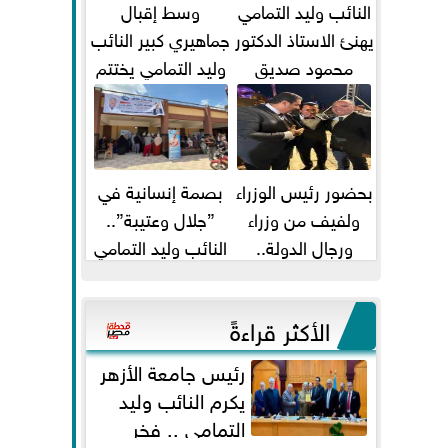
النائب وليد التمامي
وسط إقبال
يهنئ الاستاذ الدكتور
جماهيري كبير النائب
محمود صديق
وليد التمامي يختتم
تكليفة قائم باعمال
أضخم قافلة طبية
...
مجانية...
بحضور رئيس الوزراء
بصمة إنسانية في
ولفيف من وزراء
”جلال وعتيبة”..
ورجال الدولة..
النائب وليد التمامي
النائبان وليد التمامي
والبروفيسور جمال
ومحمد...
شيحة يداويان...
الأكثر قراءةً
رئيس جامعة الأزهر
يكرم النائب وليد
التمامي .. فخر