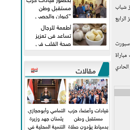
مستقبل وطن
”كيوان والحصي
 11 نقطة في المركز الرابع
والتمامي وابوحجازي وعيسي” أمانه
أطعمة للرجال
كفر...
تساعد فى تعزيز
صحة القلب فى
اسبورت
سن الأربعين
العاشر وانتهت مباراة
ن رصيده إلي 6 نقاط في المركز الحادي
مقالات
قيادات وأعضاء حزب
التمامي وأبوحجازي
مستقبل وطن
يثمنان جهد وزيرة
بدمياط يؤدون صلاة
التنمية المحلية في