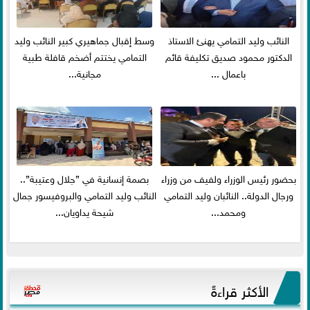
النائب وليد التمامي يهنئ الاستاذ
وسط إقبال جماهيري كبير النائب وليد
الدكتور محمود صديق تكليفة قائم
التمامي يختتم أضخم قافلة طبية
باعمال ...
مجانية...
بحضور رئيس الوزراء ولفيف من وزراء
بصمة إنسانية في ”جلال وعتيبة”..
ورجال الدولة.. النائبان وليد التمامي
النائب وليد التمامي والبروفيسور جمال
ومحمد...
شيحة يداويان...
الأكثر قراءةً