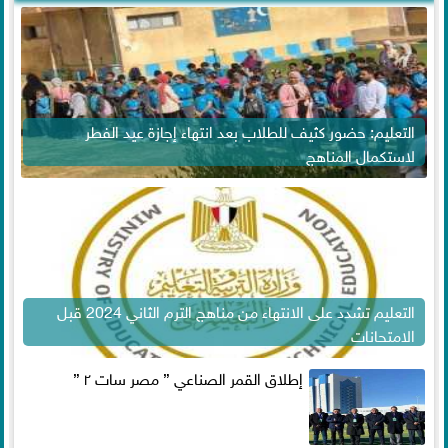
التعليم: حضور كثيف للطلاب بعد انتهاء إجازة عيد الفطر
لاستكمال المناهج
التعليم تشدد على الانتهاء من مناهج الترم الثاني 2024 قبل
الامتحانات
إطلاق القمر الصناعي ” مصر سات ٢ ”