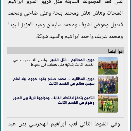
على قمة المجموعة السابعة مثل فريق السرو ابراهيم
الشحات وهلال هلال ومحمد بلحة وعلى ضاحي ومحمد
قنديل وعوض اشرف ومحمد سليمان وعبد العزيز البودا
ومحمد شريف واحمد ابراهيم والسيد شوكة.
اقرأ أيضاً
دوري المظاليم ..
التل الكبير
يواصل الانتصارات في
القسم الثالث بثنائية على حساب غزل دمياط
دوري المظاليم .. محمد صلاح يقود هجوم بيلا أمام
سيدي سالم في القسم الثالث
التأمين يتحفز لاقتحام الغابة.. ومواجهة نارية بين العبور
وطوخ في القسم الثالث
وفي الشوط الثاني لعب ابراهيم الهجرسي بدل عبد