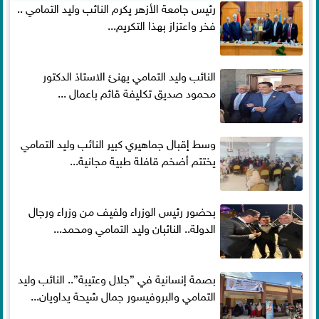
رئيس جامعة الأزهر يكرم النائب وليد التمامي ..
فخر واعتزاز بهذا التكريم...
النائب وليد التمامي يهنئ الاستاذ الدكتور
محمود صديق تكليفة قائم باعمال ...
وسط إقبال جماهيري كبير النائب وليد التمامي
يختتم أضخم قافلة طبية مجانية...
بحضور رئيس الوزراء ولفيف من وزراء ورجال
الدولة.. النائبان وليد التمامي ومحمد...
بصمة إنسانية في ”جلال وعتيبة”.. النائب وليد
التمامي والبروفيسور جمال شيحة يداويان...