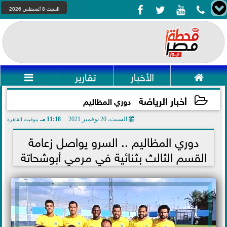




السبت 8 أغسطس 2026

الأخبار
تقارير

أخبار الرياضة
دوري المظاليم
السبت، 20 نوفمبر 2021
11:18 مـ
بتوقيت القاهرة
2021-11-20 23:18:18
دوري المظاليم .. السرو يواصل زعامة
القسم الثالث بثنائية في مرمي أبوشحاتة