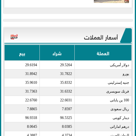
أسعار العملات
العملة
شراء
بيع
دولار أمريكى​
29.5264
29.6194
يورو​
31.7822
31.8942
جنيه إسترلينى​
35.8332
35.9610
فرنك سويسرى​
31.6332
31.7363
100 ين يابانى​
22.6031
22.6760
ريال سعودى​
7.8597
7.8865
دينار كويتى​
96.5325
96.9318
درهم اماراتى​
8.0385
8.0645
اليوان الصينى​
4.3734
4.3887