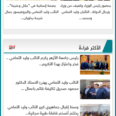
بحضور رئيس الوزراء ولفيف من وزراء
بصمة إنسانية في ”جلال وعتيبة”..
ورجال الدولة.. النائبان وليد التمامي
النائب وليد التمامي والبروفيسور جمال
ومحمد...
شيحة يداويان...
الأكثر قراءةً
رئيس جامعة الأزهر يكرم النائب وليد التمامي ..
فخر واعتزاز بهذا التكريم...
النائب وليد التمامي يهنئ الاستاذ الدكتور
محمود صديق تكليفة قائم باعمال ...
وسط إقبال جماهيري كبير النائب وليد التمامي
يختتم أضخم قافلة طبية مجانية...