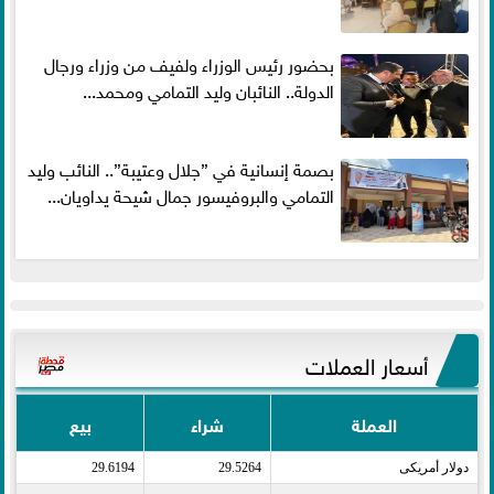
بحضور رئيس الوزراء ولفيف من وزراء ورجال
الدولة.. النائبان وليد التمامي ومحمد...
بصمة إنسانية في ”جلال وعتيبة”.. النائب وليد
التمامي والبروفيسور جمال شيحة يداويان...
أسعار العملات
العملة
شراء
بيع
دولار أمريكى​
29.5264
29.6194