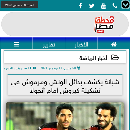




السبت 8 أغسطس 2026

الأخبار
تقارير

أخبار الرياضة
الخميس، 11 نوفمبر 2021
11:10 صـ
بتوقيت القاهرة
2021-11-11 11:10:01
شبانة يكشف بدائل الونش ومرموش في
تشكيلة كيروش أمام أنجولا