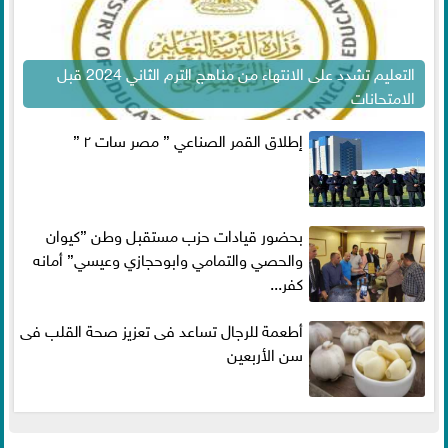
التعليم تشدد على الانتهاء من مناهج الترم الثاني 2024 قبل
الامتحانات
إطلاق القمر الصناعي ” مصر سات ٢ ”
بحضور قيادات حزب مستقبل وطن ”كيوان
والحصي والتمامي وابوحجازي وعيسي” أمانه
كفر...
أطعمة للرجال تساعد فى تعزيز صحة القلب فى
سن الأربعين