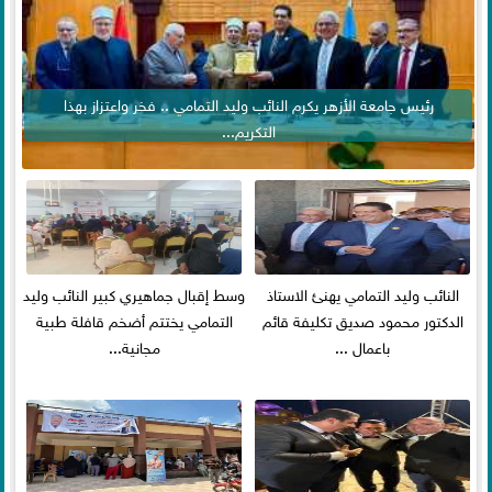
رئيس جامعة الأزهر يكرم النائب وليد التمامي .. فخر واعتزاز بهذا
التكريم...
النائب وليد التمامي يهنئ الاستاذ
وسط إقبال جماهيري كبير النائب وليد
الدكتور محمود صديق تكليفة قائم
التمامي يختتم أضخم قافلة طبية
باعمال ...
مجانية...