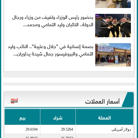
بحضور رئيس الوزراء ولفيف من وزراء ورجال
الدولة.. النائبان وليد التمامي ومحمد...
بصمة إنسانية في ”جلال وعتيبة”.. النائب وليد
التمامي والبروفيسور جمال شيحة يداويان...
أسعار العملات
العملة
شراء
بيع
دولار أمريكى​
29.5264
29.6194