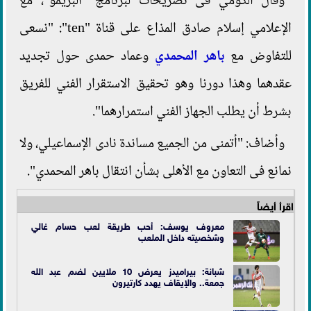
وقال الكومي فى تصريحات لبرنامج "البريمو"، مع
الإعلامي إسلام صادق المذاع على قناة "ten": "نسعى
للتفاوض مع
باهر المحمدي
وعماد حمدى حول تجديد
عقدهما وهذا دورنا وهو تحقيق الاستقرار الفني للفريق
بشرط أن يطلب الجهاز الفني استمرارهما".
وأضاف: "أتمنى من الجميع مساندة نادى الإسماعيلي، ولا
نمانع فى التعاون مع الأهلى بشأن انتقال باهر المحمدي".
اقرأ أيضاً
معروف يوسف: أحب طريقة لعب حسام غالي
وشخصيته داخل الملعب
شبانة: بيراميدز يعرض 10 ملايين لضم عبد الله
جمعة.. والإيقاف يهدد كارتيرون