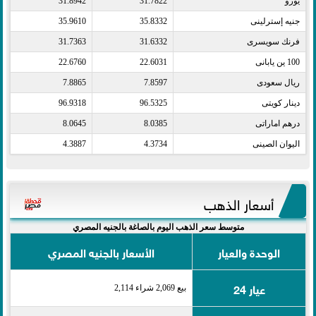
يورو​
31.7822
31.8942
جنيه إسترلينى​
35.8332
35.9610
فرنك سويسرى​
31.6332
31.7363
100 ين يابانى​
22.6031
22.6760
ريال سعودى​
7.8597
7.8865
دينار كويتى​
96.5325
96.9318
درهم اماراتى​
8.0385
8.0645
اليوان الصينى​
4.3734
4.3887
أسعار الذهب
متوسط سعر الذهب اليوم بالصاغة بالجنيه المصري
الوحدة والعيار
الأسعار بالجنيه المصري
عيار 24
بيع 2,069 شراء 2,114