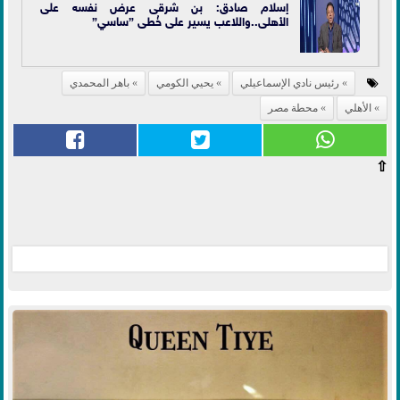
إسلام صادق: بن شرقى عرض نفسه على
الأهلى..واللاعب يسير على خُطى ”ساسي”
رئيس نادي الإسماعيلي
يحيي الكومي
باهر المحمدي
الأهلي
محطة مصر
⇧