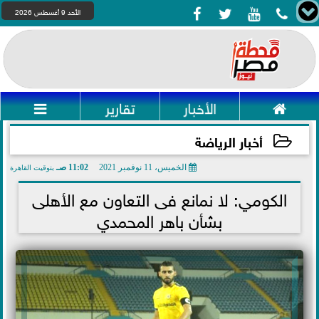




الأحد 9 أغسطس 2026

الأخبار
تقارير

أخبار الرياضة
الخميس، 11 نوفمبر 2021
11:02 صـ
بتوقيت القاهرة
2021-11-11 11:02:12
الكومي: لا نمانع فى التعاون مع الأهلى
بشأن باهر المحمدي