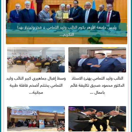
رئيس جامعة الأزهر يكرم النائب وليد التمامي .. فخر واعتزاز بهذا
التكريم...
النائب وليد التمامي يهنئ الاستاذ
وسط إقبال جماهيري كبير النائب وليد
الدكتور محمود صديق تكليفة قائم
التمامي يختتم أضخم قافلة طبية
باعمال ...
مجانية...