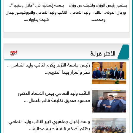
بحضور رئيس الوزراء ولفيف من وزراء
بصمة إنسانية في ”جلال وعتيبة”..
ورجال الدولة.. النائبان وليد التمامي
النائب وليد التمامي والبروفيسور جمال
ومحمد...
شيحة يداويان...
الأكثر قراءةً
رئيس جامعة الأزهر يكرم النائب وليد التمامي ..
فخر واعتزاز بهذا التكريم...
النائب وليد التمامي يهنئ الاستاذ الدكتور
محمود صديق تكليفة قائم باعمال ...
وسط إقبال جماهيري كبير النائب وليد التمامي
يختتم أضخم قافلة طبية مجانية...