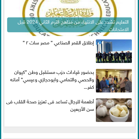
التعليم تشدد على الانتهاء من مناهج الترم الثاني 2024 قبل
الامتحانات
إطلاق القمر الصناعي ” مصر سات ٢ ”
بحضور قيادات حزب مستقبل وطن ”كيوان
والحصي والتمامي وابوحجازي وعيسي” أمانه
كفر...
أطعمة للرجال تساعد فى تعزيز صحة القلب فى
سن الأربعين