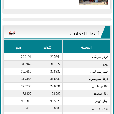
أسعار العملات
العملة
شراء
بيع
دولار أمريكى​
29.5264
29.6194
يورو​
31.7822
31.8942
جنيه إسترلينى​
35.8332
35.9610
فرنك سويسرى​
31.6332
31.7363
100 ين يابانى​
22.6031
22.6760
ريال سعودى​
7.8597
7.8865
دينار كويتى​
96.5325
96.9318
درهم اماراتى​
8.0385
8.0645