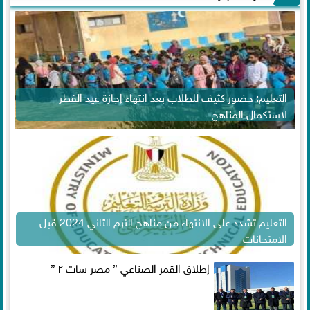
التعليم: حضور كثيف للطلاب بعد انتهاء إجازة عيد الفطر
لاستكمال المناهج
التعليم تشدد على الانتهاء من مناهج الترم الثاني 2024 قبل
الامتحانات
إطلاق القمر الصناعي ” مصر سات ٢ ”