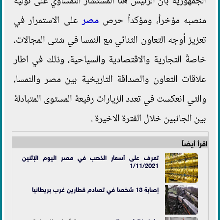
الجمهورية بأن الرئيس هنأ المستشار النمساوي على توليه
منصبه مؤخراً، ومؤكداً حرص
مصر
على الاستمرار في
تعزيز أوجه التعاون الثنائي مع النمسا في شتى المجالات،
خاصةً التجارية والاقتصادية والسياحية، وذلك في اطار
علاقات التعاون والصداقة التاريخية بين مصر والنمسا،
والتي انعكست في تعدد الزيارات رفيعة المستوى المتبادلة
بين الجانبين خلال الفترة الاخيرة .
اقرأ أيضاً
تعرف على أسعار الذهب في مصر اليوم الإثنين
1/11/2021
إصابة 13 شخصا في تصادم قطارين غرب
بريطانيا