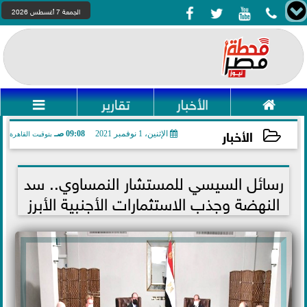




الجمعة 7 أغسطس 2026

الأخبار
تقارير

الأخبار
الإثنين، 1 نوفمبر 2021
09:08 صـ
بتوقيت القاهرة
2021-11-01 09:08:10
رسائل السيسي للمستشار النمساوي.. سد
النهضة وجذب الاستثمارات الأجنبية الأبرز