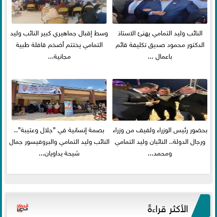
النائب وليد التمامي يهنئ الاستاذ
وسط إقبال جماهيري كبير النائب وليد
الدكتور محمود صديق تكليفة قائم
التمامي يختتم أضخم قافلة طبية
باعمال ...
مجانية...
بحضور رئيس الوزراء ولفيف من وزراء
بصمة إنسانية في ”جلال وعتيبة”..
ورجال الدولة.. النائبان وليد التمامي
النائب وليد التمامي والبروفيسور جمال
ومحمد...
شيحة يداويان...
الأكثر قراءةً