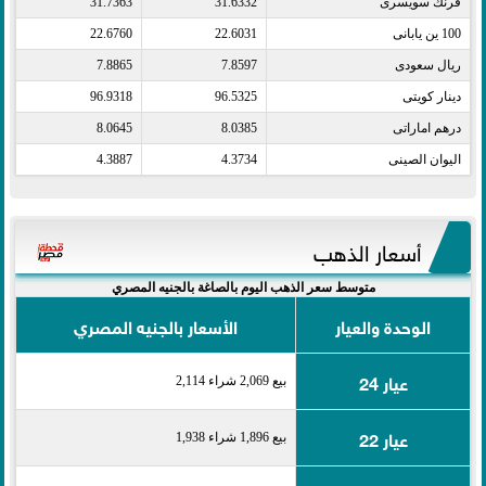
فرنك سويسرى​
31.6332
31.7363
100 ين يابانى​
22.6031
22.6760
ريال سعودى​
7.8597
7.8865
دينار كويتى​
96.5325
96.9318
درهم اماراتى​
8.0385
8.0645
اليوان الصينى​
4.3734
4.3887
أسعار الذهب
متوسط سعر الذهب اليوم بالصاغة بالجنيه المصري
الوحدة والعيار
الأسعار بالجنيه المصري
عيار 24
بيع 2,069 شراء 2,114
عيار 22
بيع 1,896 شراء 1,938