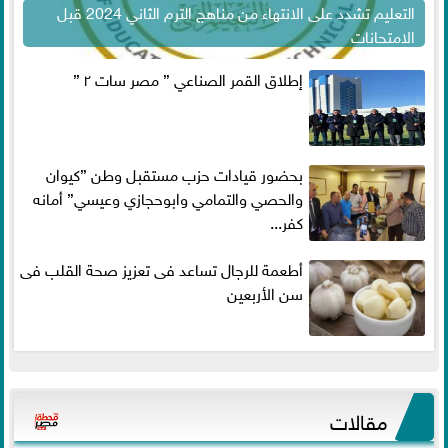
التعليم تشدد على الانتهاء من مناهج الترم الثاني 2024 قبل
الامتحانات
إطلاق القمر الصناعي ” مصر سات ٢ ”
بحضور قيادات حزب مستقبل وطن ”كيوان
والحصي والتمامي وابوحجازي وعيسي” أمانه
كفر...
أطعمة للرجال تساعد فى تعزيز صحة القلب فى
سن الأربعين
مقالات