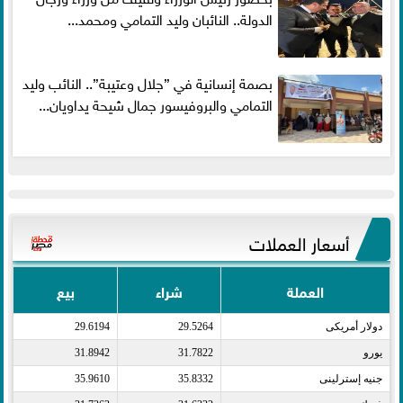
الدولة.. النائبان وليد التمامي ومحمد...
بصمة إنسانية في ”جلال وعتيبة”.. النائب وليد
التمامي والبروفيسور جمال شيحة يداويان...
أسعار العملات
العملة
شراء
بيع
دولار أمريكى​
29.5264
29.6194
يورو​
31.7822
31.8942
جنيه إسترلينى​
35.8332
35.9610