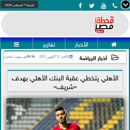




الجمعة 7 أغسطس 2026

الأخبار
تقارير

أخبار الرياضة
الأحد، 31 أكتوبر 2021
09:56 مـ
بتوقيت القاهرة
2021-10-31 21:56:49
الأهلي يتخطي عقبة البنك الأهلي بهدف
«شريف»