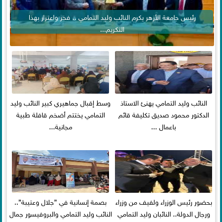
رئيس جامعة الأزهر يكرم النائب وليد التمامي .. فخر واعتزاز بهذا
التكريم...
النائب وليد التمامي يهنئ الاستاذ
وسط إقبال جماهيري كبير النائب وليد
الدكتور محمود صديق تكليفة قائم
التمامي يختتم أضخم قافلة طبية
باعمال ...
مجانية...
بحضور رئيس الوزراء ولفيف من وزراء
بصمة إنسانية في ”جلال وعتيبة”..
ورجال الدولة.. النائبان وليد التمامي
النائب وليد التمامي والبروفيسور جمال